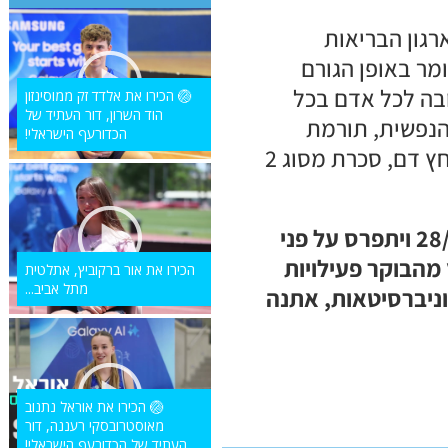
רגון הבריאות
, כלומר באופן הגורם
ובה לכל אדם בכל
🏐 הכירו את אלדד זק ממוסינזון
הוד השרון, דור העתיד של
והנפשית, תורמת
הכדורעף הישראלי!
לאיכות החיים, ומפחיתה את הסיכון למחלות כגון סרטן, לב, שבץ מוחי, לחץ דם, סכרת מסוג 2
יום ההליכה העולמי בישראל יתקיים במשך יום אחד, בתאריך 28/10/2022 ויתפרס על פני
מהבוקר פעילויות
הכירו את אור ברקוביץ, אתלטית
מתל אביב...
אוניברסיטאות, אתנה
🏐 הכירו את אוראל נתנוב
מאוסטרובסקי רעננה, דור
העתיד של הכדורעף הישראלי!