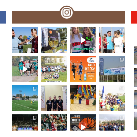
🏆🏃‍♀️🏃 🌞🌼האליפות הארצית במרוצי שדה!! עמק המעיינ
תפסנו אתכם רגע לפני המ
האליפו
🏆🏃‍♀️🏃 מחר!! האליפות הארצית במרוצי שדה! מאות משת
🏆🏃‍♀️🏃 היום!!האליפות הארצית במרוצ
🏆🏃‍♀️🏃 האליפות הארצי
🏆🏃‍♀
ואלופת מחוז ת"א בכדורגל ⚽🏆 היא... ליבוביץ נתניה!!.
🏓🏆 מחוז חיפה: ליגת המועדונים בטנ"ש,
🤸‍♂️⛹️‍♀️ "משחקים כמו פ
🏆🏃‍♀
🏆⚽️ ק
🏀🏆🌟 𝟯𝗿𝗱 𝑺𝒆𝒕 - 𝑴𝒐𝒎𝒆