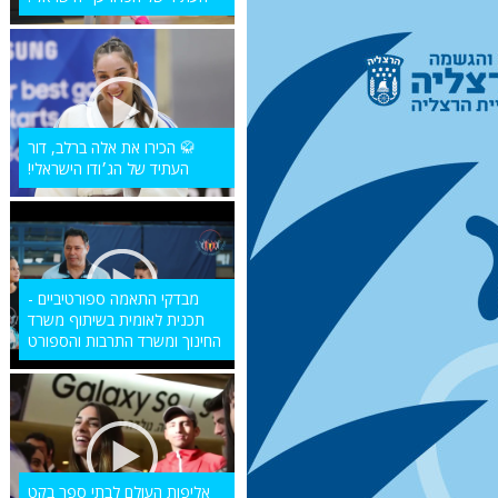
🥋 הכירו את אלה ברלב, דור
העתיד של הג׳ודו הישראלי!
מבדקי התאמה ספורטיביים -
תכנית לאומית בשיתוף משרד
החינוך ומשרד התרבות והספורט
אליפות העולם לבתי ספר בקט