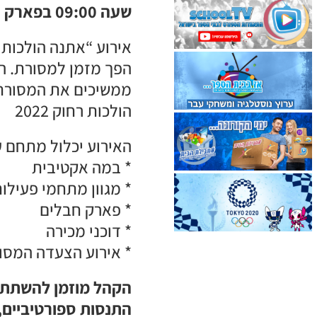
שעה 09:00 בפארק הרצליה.
אירוע “אתנה הולכות 
הפך מזמן למסורת. ה
ממשיכים את המסורת ו
הולכות רחוק 2022
האירוע יכלול מתחם ע
* במה אקטיבית
* מגוון מתחמי פעילות
* פארק חבלים
* דוכני מכירה
* אירוע הצעדה המסורתי באורך 3 ק”מ בפארק במסגר
הקהל מוזמן להשתתף 
התנסות ספורטיביים, 