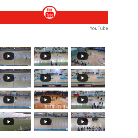
ות
ירוץ כדי לעזור לנו לנפץ כמה
ת הארצית במירוצי שדה... הטבע לבש חג וצבע ואי
🏆🏃‍♀️🏃𝙈𝙤𝙢𝙚𝙣𝙩𝙨... 🌞🌼האליפות הארצית במרוצי שדה בעמק
YouTube
תפ
י שדה!!מאות משתתפ
ת במרוצי שדה...רוצו על זה!! וג
️🏃 יצאנו לדרך אל האליפות הארצית במרוצי שדה!! מ
 ז'-ח' תלמידים🏓
עם": בחמישי האחרון, סנונית
️🏃 האליפות הארצית במרוצי שדה...! ברביעי הקרוב
בלו את תיכון קשת ראם (סליסברג)✨👏👏 אלופת מחוז
𝒕𝒔 𝑻𝒐 𝑹𝒆𝒎𝒆𝒎𝒃𝒆𝒓! קבלו עוד רגעים
🏀🏆🌟 𝟰𝘁𝗵 𝑺𝒆𝒕 - 𝑴𝒐𝒎𝒆𝒏𝒕𝒔 𝑻𝒐 𝑹𝒆𝒎𝒆𝒎𝒃𝒆𝒓! סט רביעי ואחרון
🏀🏆🌟 𝙏𝒉𝒆 𝙁𝒊𝒏𝒂𝒍𝒔 𝙀𝒗𝒆𝒏𝒕! 🌞🏀 שודר הבוקר בערוץ 13...עפר