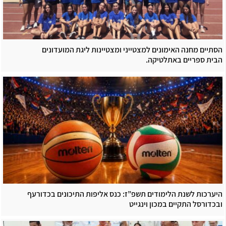
הסתיים מחנה האימונים למצטייני ומצטיינות ליגת המועדונים
הבית ספריים באתלטיקה.
היערכות לשנת הלימודים תשפ”ז: כנס אליפות התיכונים בכדורעף
ובכדורסל התקיים במכון וינגייט