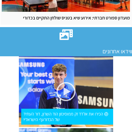
מועדון ספורט חברתי: אירוע שיא בטניס שולחן התקיים בכדורי
ווידאו אחרונים
🏐 הכירו את אלדד זק ממוסינזון הוד השרון, דור העתיד
של הכדורעף הישראלי!