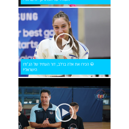
🥋 הכירו את אלה ברלב, דור העתיד של הג׳ודו
הישראלי!