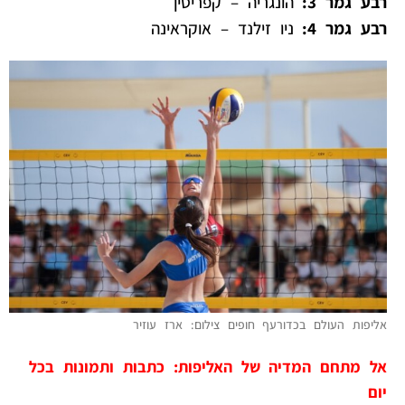
רבע גמר 3:
הונגריה – קפריסין
רבע גמר 4:
ניו זילנד – אוקראינה
אליפות העולם בכדורעף חופים צילום: ארז עוזיר
אל מתחם המדיה של האליפות: כתבות ותמונות בכל
יום