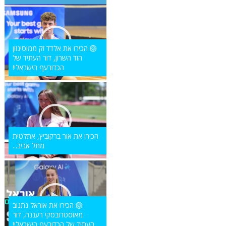
🏐 הכירו את אלדד זק ממוסינזון
הוד השרון, דור העתיד של
הכדורעף הישראלי!
הכירו את אור ברקוביץ, אתלטית
מתל אביב...
🏐 הכירו את אוראל נתנוב
מאוסטרובסקי רעננה, דור
העתיד של הכדורעף הישראלי!