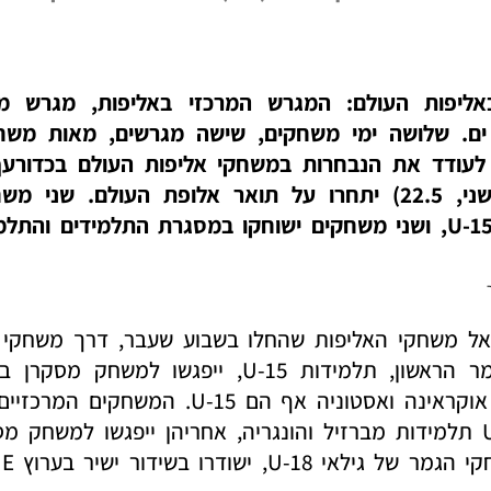
ם. שלושה ימי משחקים, שישה מגרשים, מאות משחק
לגמר שיתקיים היום (שני, 22.5) יתחרו על תואר אלופת העול
ך אל משחקי האליפות שהחלו בשבוע שעבר, דרך משחקי
רבעי וחצאי הגמר. בגמר הראשון, תלמידות U-15, יי
ישחקו תלמידי נבחרות אוקראינה ואסטוניה אף 