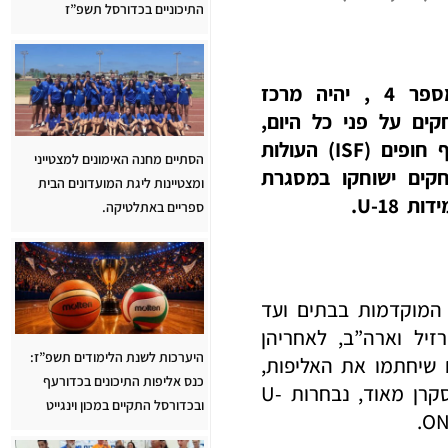
התיכוניים בכדורסל תשפ”ז
רגע אמת והכרעות באליפות העולם: המגרש המרכזי באליפות, מגרש מספר 4 , יהיה מרכז
ים על פני כל היום,
מתח, קהל רב שהגיע לעודד את הנבחרות במשחקי אליפות העולם בכדורעף חופים (ISF) העולות
הסתיים מחנה האימונים למצטייני
ם. שני משחקים ישוחקו במסגרת
ומצטיינות ליגת המועדונים הבית
ספריים באתלטיקה.
 המוקדמות בבתים ועד
פגשו למשחק מסקרן ברזיל וארה”ב, לאחריהן
היערכות לשנת הלימודים תשפ”ז:
הם U-15. המשחקים המרכזיים שיחתמו את האליפות,
כנס אליפות התיכונים בכדורעף
יפגישו בין נבחרות U-18 תלמידות מברזיל והונגריה, אחריהן ייפגשו למשחק מסקרן מאוד, נבחרות U-
ובכדורסל התקיים במכון וינגייט