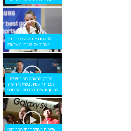
🥋 הכירו את אלה ברלב, דור
העתיד של הג׳ודו הישראלי!
מבדקי התאמה ספורטיביים -
תכנית לאומית בשיתוף משרד
החינוך ומשרד התרבות והספורט
אליפות העולם לבתי ספר בקט