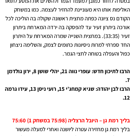
במטרה לחזור כמובן למעמד הגמר ולהשלים את המסע לתואר
האליפות אותו היא מעוניינת להחזיר לעצמה. כמו במשחק
הקודם נס ציונה כפתה מחצית ראשונה שקולה בה הוליכה לכל
אורכה ביתרון זעיר עד להפסקה בה ירדה המארחת ביתרון
זעיר (33:35). במחצית השנייה שמרה המארחת על היתרון
החד ספרתי למרות ניסיונות כתומים לצמק, והשלימה ניצחון
כפול והעפלה בטוחה לחצי הגמר.
הרבו לתיכון חדש: עופרי נווה 21, יהלי שושן 8, ירון גולדמן
7.
הרבו לבן יהודה: שגיא קמחג’י 15, רועי ניסן 13, עידו גרמה
12.
בליך רמת גן – היובל הרצליה (75:98 במשחק 1) 75:60
בליך רמת גן מחזירה עטרה ליושנה ואחרי למעלה מעשור