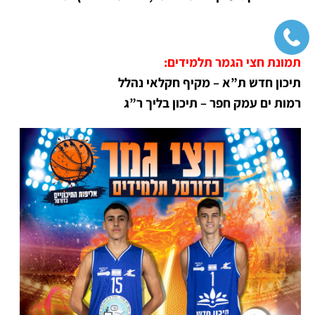
תמונת חצי הגמר תלמידים:
תיכון חדש ת”א – מקיף חקלאי נהלל
רמות ים עמק חפר – תיכון בליך ר”ג