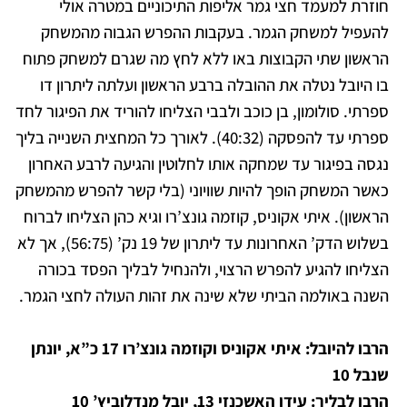
חוזרת למעמד חצי גמר אליפות התיכוניים במטרה אולי
להעפיל למשחק הגמר. בעקבות ההפרש הגבוה מהמשחק
הראשון שתי הקבוצות באו ללא לחץ מה שגרם למשחק פתוח
בו היובל נטלה את ההובלה ברבע הראשון ועלתה ליתרון דו
ספרתי. סולומון, בן כוכב ולבבי הצליחו להוריד את הפיגור לחד
ספרתי עד להפסקה (40:32). לאורך כל המחצית השנייה בליך
נגסה בפיגור עד שמחקה אותו לחלוטין והגיעה לרבע האחרון
כאשר המשחק הופך להיות שוויוני (בלי קשר להפרש מהמשחק
הראשון). איתי אקוניס, קוזמה גונצ’רו וגיא כהן הצליחו לברוח
בשלוש הדק’ האחרונות עד ליתרון של 19 נק’ (56:75), אך לא
הצליחו להגיע להפרש הרצוי, ולהנחיל לבליך הפסד בכורה
השנה באולמה הביתי שלא שינה את זהות העולה לחצי הגמר.
הרבו להיובל: איתי אקוניס וקוזמה גונצ’רו 17 כ”א, יונתן
שנבל 10
הרבו לבליך: עידן האשכנזי 13, יובל מנדלוביץ’ 10