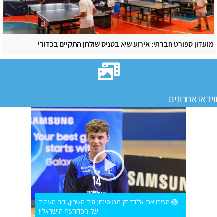
מועדון ספורט חברתי: אירוע שיא בטניס שולחן התקיים בכדורי
ווידאו אחרונים
🏐 הכירו את אלדד זק ממוסינזון הוד השרון, דור העתיד
של הכדורעף הישראלי!