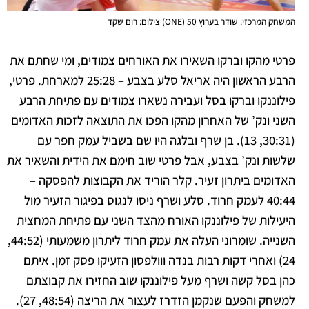
המשחק המרכזי: שודר בערוץ 50 (ONE) צילום: רום שקד
פרטי מהקו וברקו השאירו את האורחים צמודים, ומי שחתם את
הרבע הראשון היה אריאל סלע בצבע – 25:28 למארחת.
פרטי,
פילוננקו וברקו בסל ועבירה נשארו צמודים עם פתיחת הרבע
השני ונק’ של האחרון מהקו הפכו את התוצאה לזכות האדומים
(30:31, 13). בן שרף ובלגה היו שם בשביל עמק חפר עם
שלשות ונק’ בצבע, אבל פרטי שוב חימם את הידית והשאיר את
האדומים ביתרון זעיר. קלר הוריד את הקבוצות להפסקה –
40:44 לעמק חרוד.
סלע ושרף ניסו לנגוס בפיגור הזעיר מול
היעילות של פילוננקו האורח מהצד השני עם פתיחת המחצית
השנייה. שומרוני העלה את עמק חרוד ליתרון משמעותי (44:52,
24) ואחרי דקות רבות בנדה ווולפסון הזעיקו פסק זמן. איתם
כהן בסל קשה ושרף מעל פילוננקו שוב החזירו את קבוצתם
למשחק והפעם שנקמן הזדרז לעצור את הריצה (48:54, 27).