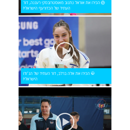
🏐 הכירו את אוראל נתנוב מאוסטרובסקי רעננה, דור
העתיד של הכדורעף הישראלי!
🥋 הכירו את אלה ברלב, דור העתיד של הג׳ודו
הישראלי!