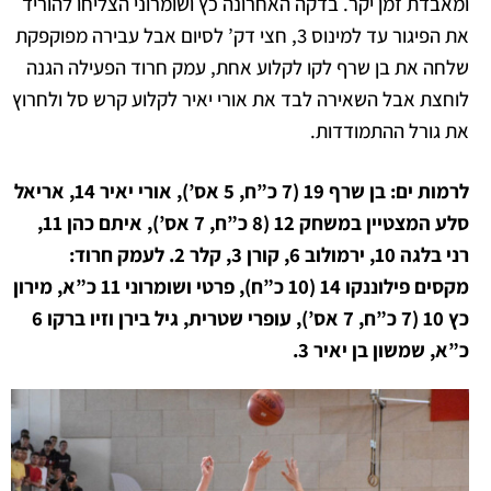
ומאבדת זמן יקר. בדקה האחרונה כץ ושומרוני הצליחו להוריד
את הפיגור עד למינוס 3, חצי דק’ לסיום אבל עבירה מפוקפקת
שלחה את בן שרף לקו לקלוע אחת, עמק חרוד הפעילה הגנה
לוחצת אבל השאירה לבד את אורי יאיר לקלוע קרש סל ולחרוץ
את גורל ההתמודדות.
לרמות ים: בן שרף 19 (7 כ”ח, 5 אס’), אורי יאיר 14, אריאל
סלע המצטיין במשחק 12 (8 כ”ח, 7 אס’), איתם כהן 11,
רני בלגה 10, ירמולוב 6, קורן 3, קלר 2.
לעמק חרוד:
מקסים פילוננקו 14 (10 כ”ח), פרטי ושומרוני 11 כ”א, מירון
כץ 10 (7 כ”ח, 7 אס’), עופרי שטרית, גיל בירן וזיו ברקו 6
כ”א, שמשון בן יאיר 3.