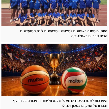
הסתיים מחנה האימונים למצטייני ומצטיינות ליגת המועדונים
הבית ספריים באתלטיקה.
היערכות לשנת הלימודים תשפ”ז: כנס אליפות התיכונים בכדורעף
ובכדורסל התקיים במכון וינגייט