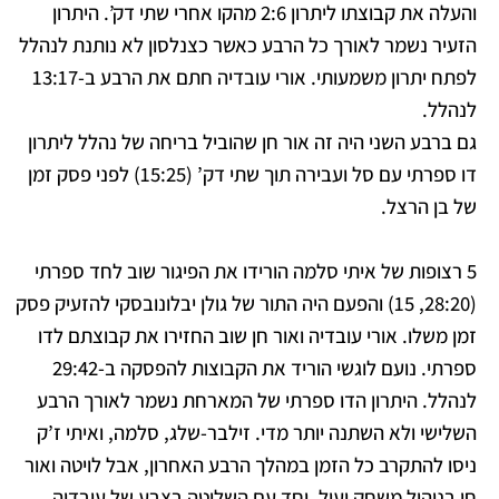
והעלה את קבוצתו ליתרון 2:6 מהקו אחרי שתי דק’. היתרון
הזעיר נשמר לאורך כל הרבע כאשר כצנלסון לא נותנת לנהלל
לפתח יתרון משמעותי. אורי עובדיה חתם את הרבע ב-13:17
לנהלל.
גם ברבע השני היה זה אור חן שהוביל בריחה של נהלל ליתרון
דו ספרתי עם סל ועבירה תוך שתי דק’ (15:25) לפני פסק זמן
של בן הרצל.
5 רצופות של איתי סלמה הורידו את הפיגור שוב לחד ספרתי
(28:20, 15) והפעם היה התור של גולן יבלונובסקי להזעיק פסק
זמן משלו. אורי עובדיה ואור חן שוב החזירו את קבוצתם לדו
ספרתי. נועם לוגשי הוריד את הקבוצות להפסקה ב-29:42
לנהלל.
היתרון הדו ספרתי של המארחת נשמר לאורך הרבע
השלישי ולא השתנה יותר מדי. זילבר-שלג, סלמה, ואיתי ז’ק
ניסו להתקרב כל הזמן במהלך הרבע האחרון, אבל לויטה ואור
חן בניהול משחק יעיל, יחד עם השליטה בצבע של עובדיה