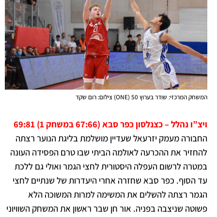
המשחק המרכזי: שודר בערוץ 50 (ONE) צילום: רום שקד
ויצ”ו נהלל – כצנלסון כפר סבא (67:66 במשחק 1) 69:81
החבורה מעמק יזרעאל שעדיין מושלמת בליגת הנוער רצתה
להחזיר את ההכרעה לאולמה הביתי שבו טרם הפסידה העונה
במטרה לרשום העפלה היסטורית לחצי הגמר ואולי גם ללכת
עד הסוף. כפר סבא שחזרה אחרי היעדרות של שנתיים לחצי
הגמר רצתה להשלים את המשימה למרות המשוכה הלא
פשוטה שניצבה בפניה.
אור חן שבר ראשון את המשחק השוויוני