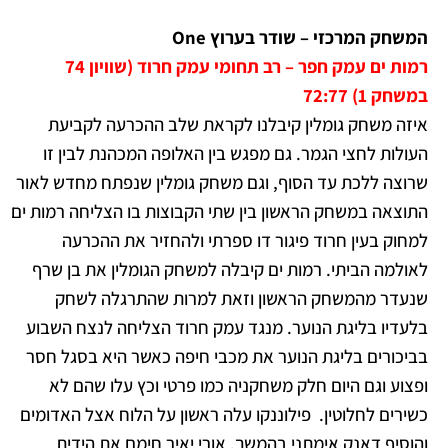
המשחק המרכזי – שודר בערוץ One
רמות ים עמק חפר – רב תחומי עמק חרוד (שוויון 74
במשחק 1) 72:77
איזה משחק גומלין קיבלנו לקראת שלב ההכרעה לקביעת
העולות לחצי הגמר. גם מפגש בין האלופה המכהנת לבין זו
שרוצה ללכת עד הסוף, וגם משחק גומלין שנפתח מחדש לאור
התוצאה במשחק הראשון בין שתי הקבוצות בו הצליחה רמות ים
למחוק בעין חרוד פיגור דו ספרתי ולהחזיר את ההכרעה
לאולמה הביתי. רמות ים קיבלה למשחק הגומלין את בן שרף
שנעדר מהמשחק הראשון וזאת למרות שהתרגלה לשחק
בלעדיו בליגת הנוער. מנגד עמק חרוד הצליחה לנצח השבוע
בביכורים בליגת הנוער את מכבי חיפה כאשר היא בסגל חסר
ופצוע וגם היום חלק משחקניה כמו פרטי וכץ עלו שהם לא
כשירים לחלוטין.
פילוננקו עלה ראשון על הלוח אצל האדומים
והוסיף דאנק אימתני בהמשך. אורי יאיר חימם את הידית