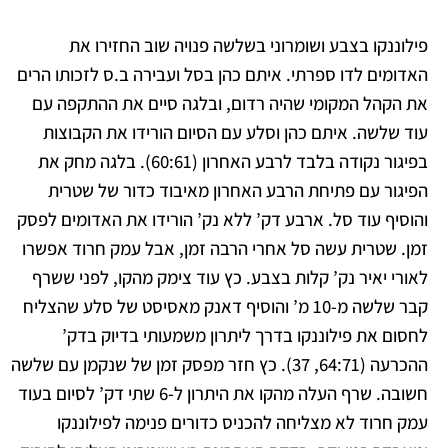
פילוננקו בצבע ושומרוני בשלשה פנויה שוב החזירו את
האדומים לדו ספרתי. איתם כהן בסל ועבירה ב.ס לזכותו הרים
את הקהל המקומי שהיה רדום, ובלגה סיים את ההתקפה עם
עוד שלשה. איתם כהן וסלע עם הסיום הורידו את הקבוצות
בפיגור נקודה בלבד לרבע האחרון (60:61).
בלגה מחק את
הפיגור עם פתיחת הרבע האחרון מאיבוד כדור של שטרית
והוסיף עוד סל. ארבע דק’ ללא נק’ הורידו את האדומים לפסק
זמן. שטרית עשה סל אחרי הרבה זמן, אבל עמק חרוד אפשרו
לאורי יאיר נק’ קלות בצבע. כץ עוד צימק מהקו, לפני ששרף
קבר שלשה מ-10 מ’ והוסיף דאנק מאסיסט של סלע שהצליח
לחסום את פילוננקו בדרך ליתרון משמעותי בדיוק בדק’
ההכרעה (64:71, 37). כץ חזר מפסק זמן של שנקמן עם שלשה
חשובה. שרף העלה מהקו את היתרון ל-6 שתי דק’ לסיום בעוד
עמק חרוד לא מצליחה להכניס כדורים פנימה לפילוננקו