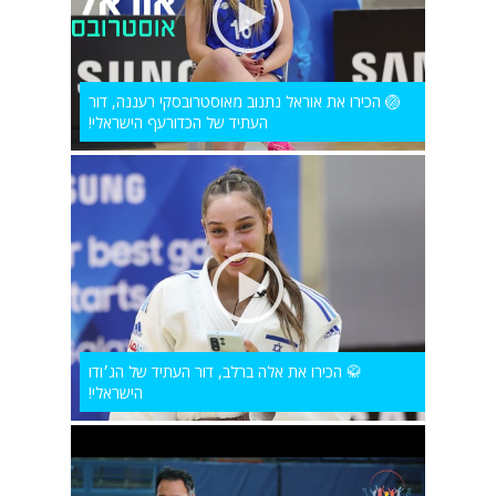
🏐 הכירו את אוראל נתנוב מאוסטרובסקי רעננה, דור
העתיד של הכדורעף הישראלי!
🥋 הכירו את אלה ברלב, דור העתיד של הג׳ודו
הישראלי!