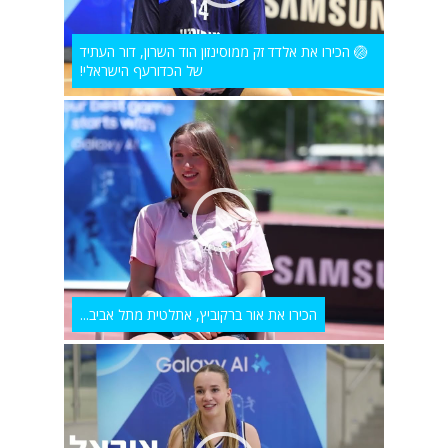
🏐 הכירו את אלדד זק ממוסינזון הוד השרון, דור העתיד
של הכדורעף הישראלי!
הכירו את אור ברקוביץ, אתלטית מתל אביב...