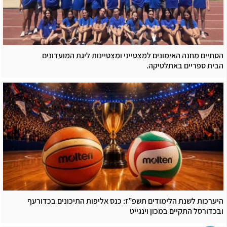
הסתיים מחנה האימונים למצטייני ומצטיינות ליגת המועדונים
הבית ספריים באתלטיקה.
היערכות לשנת הלימודים תשפ”ז: כנס אליפות התיכונים בכדורעף
ובכדורסל התקיים במכון וינגייט