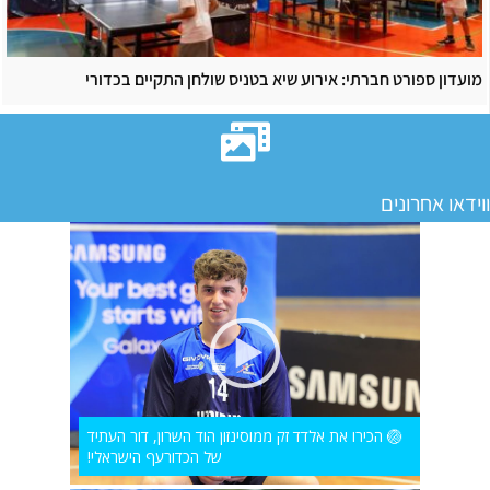
מועדון ספורט חברתי: אירוע שיא בטניס שולחן התקיים בכדורי
ווידאו אחרונים
🏐 הכירו את אלדד זק ממוסינזון הוד השרון, דור העתיד
של הכדורעף הישראלי!