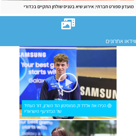
מועדון ספורט חברתי: אירוע שיא בטניס שולחן התקיים בכדורי
ווידאו אחרונים
🏐 הכירו את אלדד זק ממוסינזון הוד השרון, דור העתיד
של הכדורעף הישראלי!