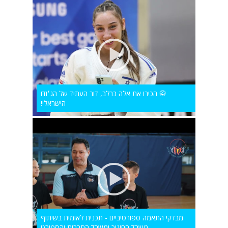
🥋 הכירו את אלה ברלב, דור העתיד של הג׳ודו
הישראלי!
מבדקי התאמה ספורטיביים - תכנית לאומית בשיתוף
משרד החינוך ומשרד התרבות והספורט