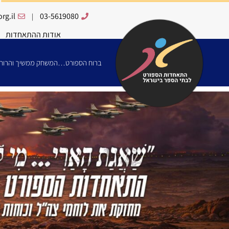
rg.il
03-5619080
|
אודות ההתאחדות
ברוח הספורט…המשחק ממשיך והרוח