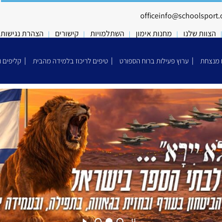
officeinfo@schoolsport.o
הצוות שלנו
מחנות אימון
השתלמויות
קישורים
הצהרת נגישות
 מנצחת
ערוץ פעילות ברוח הספורט
טיפים לריכוז בלמידה מהבית
קליפים ו