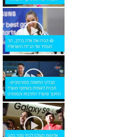
🥋 הכירו את אלה ברלב, דור
העתיד של הג׳ודו הישראלי!
מבדקי התאמה ספורטיביים -
תכנית לאומית בשיתוף משרד
החינוך ומשרד התרבות והספורט
אליפות העולם לבתי ספר בקט