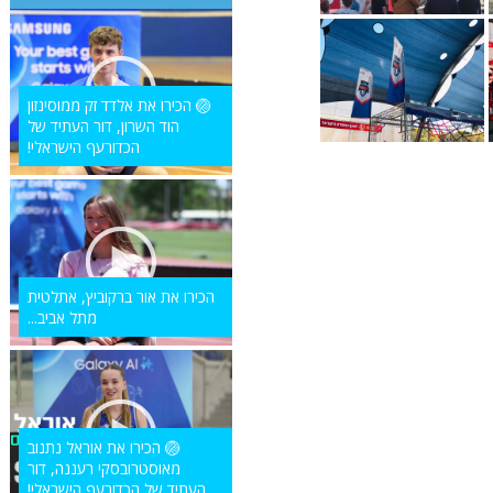
🏐 הכירו את אלדד זק ממוסינזון
הוד השרון, דור העתיד של
הכדורעף הישראלי!
הכירו את אור ברקוביץ, אתלטית
מתל אביב...
🏐 הכירו את אוראל נתנוב
מאוסטרובסקי רעננה, דור
העתיד של הכדורעף הישראלי!