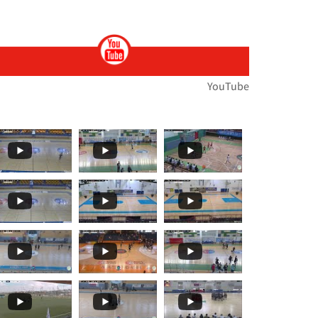
ות
ירוץ כדי לעזור לנו לנפץ כמה
ת הארצית במירוצי שדה... הטבע לבש חג וצבע ואי
🏆🏃‍♀️🏃𝙈𝙤𝙢𝙚𝙣𝙩𝙨... 🌞🌼האליפות הארצית במרוצי שדה בעמק
YouTube
תפ
י שדה!!מאות משתתפ
ת במרוצי שדה...רוצו על זה!! וג
️🏃 יצאנו לדרך אל האליפות הארצית במרוצי שדה!! מ
 ז'-ח' תלמידים🏓
עם": בחמישי האחרון, סנונית
️🏃 האליפות הארצית במרוצי שדה...! ברביעי הקרוב
בלו את תיכון קשת ראם (סליסברג)✨👏👏 אלופת מחוז
𝒕𝒔 𝑻𝒐 𝑹𝒆𝒎𝒆𝒎𝒃𝒆𝒓! קבלו עוד רגעים
🏀🏆🌟 𝟰𝘁𝗵 𝑺𝒆𝒕 - 𝑴𝒐𝒎𝒆𝒏𝒕𝒔 𝑻𝒐 𝑹𝒆𝒎𝒆𝒎𝒃𝒆𝒓! סט רביעי ואחרון
🏀🏆🌟 𝙏𝒉𝒆 𝙁𝒊𝒏𝒂𝒍𝒔 𝙀𝒗𝒆𝒏𝒕! 🌞🏀 שודר הבוקר בערוץ 13...עפר