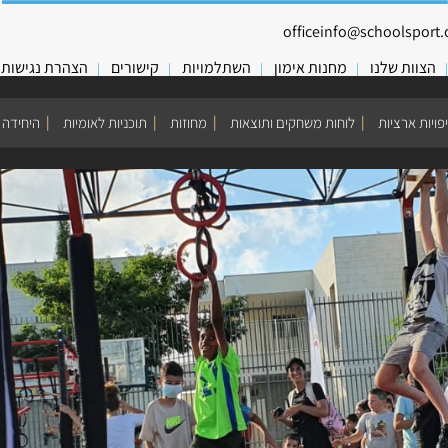
officeinfo@schoolsport.o
הצוות שלנו
מחנות אימון
השתלמויות
קישורים
הצהרת נגישות
פויות ארציות
לוחות משחקים ותוצאות
מחוזות
תוכניות לאומיות
היחידה 