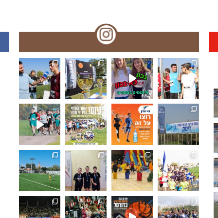
🏆🏃‍♀️🏃 🌞🌼האליפות הארצית במרוצי שדה!! עמק המעיינ
תפסנו אתכם רגע לפני המ
האליפו
🏆🏃‍♀️🏃 מחר!! האליפות הארצית במרוצי שדה! מאות משת
🏆🏃‍♀️🏃 היום!!האליפות הארצית במרוצ
🏆🏃‍♀️🏃 האליפות הארצי
🏆🏃‍♀
ואלופת מחוז ת"א בכדורגל ⚽🏆 היא... ליבוביץ נתניה!!.
🏓🏆 מחוז חיפה: ליגת המועדונים בטנ"ש,
🤸‍♂️⛹️‍♀️ "משחקים כמו פ
🏆🏃‍♀
🏆⚽️ ק
🏀🏆🌟 𝟯𝗿𝗱 𝑺𝒆𝒕 - 𝑴𝒐𝒎𝒆