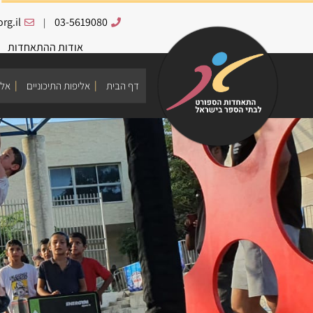
rg.il
03-5619080
|
אודות ההתאחדות
דף הבית
אליפות התיכוניים
אלי