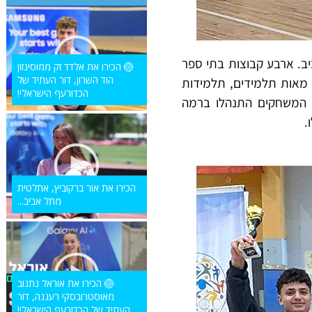
יב. ארבע קבוצות בתי ספר
🏐 הכירו את אלדד זק ממוסינזון
הוד השרון, דור העתיד של
ו. מאות תלמידים, תלמידות
הכדורעף הישראלי!
ר. המשחקים התנהלו ברמה
.
הכירו את אור ברקוביץ, אתלטית
מתל אביב...
🏐 הכירו את אוראל נתנוב
מאוסטרובסקי רעננה, דור
העתיד של הכדורעף הישראלי!