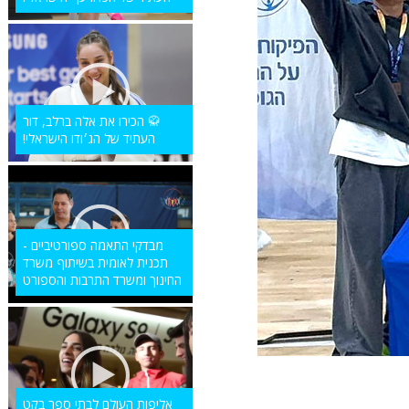
🥋 הכירו את אלה ברלב, דור
העתיד של הג׳ודו הישראלי!
מבדקי התאמה ספורטיביים -
תכנית לאומית בשיתוף משרד
החינוך ומשרד התרבות והספורט
אליפות העולם לבתי ספר בקט