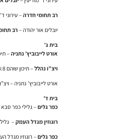
רב תחומי חדרה
– עירוני ד’ מודיעין 0:6 לחדרה: שביט מרד
יובלים אור יהודה –
רב תחומ
בית ג’
אורט לייבוביץ’ נתניה
– תיכון שוהם 1:9
ויצ”ו נהלל
– תיכון שוהם 4:8 לנהלל:
אורט לייבוביץ’ נתניה – ויצ”ו נהלל 1:1. לנהלל
בית ד’
כפר גלים
– גלילי כפר סבא 1:4. לכפר גלים: זיו בן שימול, ירין לוי, נועם שמש צמד; לגלילי: רותם פיומי מ-11 מ’.
רוגוזין מגדל העמק
– גלילי כפר סבא 0:5 למגדל העמ
כפר גלים
– רוגוזין מגדל העמק 1:3 לכפר גלים: למגדל העמק: