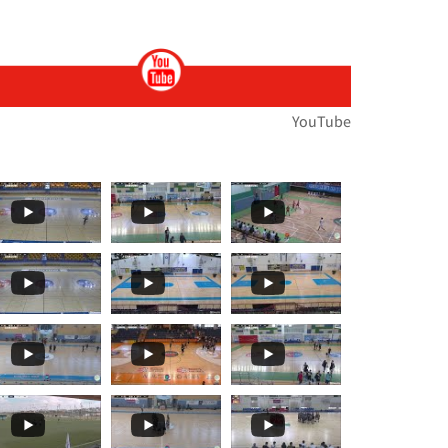
ות
ירוץ כדי לעזור לנו לנפץ כמה
ת הארצית במירוצי שדה... הטבע לבש חג וצבע ואי
🏆🏃‍♀️🏃𝙈𝙤𝙢𝙚𝙣𝙩𝙨... 🌞🌼האליפות הארצית במרוצי שדה בעמק
YouTube
תפ
י שדה!!מאות משתתפ
ת במרוצי שדה...רוצו על זה!! וג
️🏃 יצאנו לדרך אל האליפות הארצית במרוצי שדה!! מ
 ז'-ח' תלמידים🏓
עם": בחמישי האחרון, סנונית
️🏃 האליפות הארצית במרוצי שדה...! ברביעי הקרוב
בלו את תיכון קשת ראם (סליסברג)✨👏👏 אלופת מחוז
𝒕𝒔 𝑻𝒐 𝑹𝒆𝒎𝒆𝒎𝒃𝒆𝒓! קבלו עוד רגעים
🏀🏆🌟 𝟰𝘁𝗵 𝑺𝒆𝒕 - 𝑴𝒐𝒎𝒆𝒏𝒕𝒔 𝑻𝒐 𝑹𝒆𝒎𝒆𝒎𝒃𝒆𝒓! סט רביעי ואחרון
🏀🏆🌟 𝙏𝒉𝒆 𝙁𝒊𝒏𝒂𝒍𝒔 𝙀𝒗𝒆𝒏𝒕! 🌞🏀 שודר הבוקר בערוץ 13...עפר