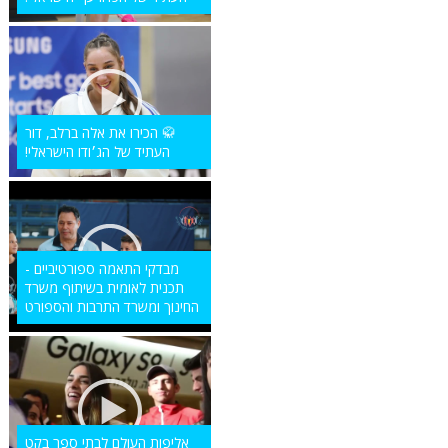
🥋 הכירו את אלה ברלב, דור
העתיד של הג׳ודו הישראלי!
מבדקי התאמה ספורטיביים -
תכנית לאומית בשיתוף משרד
החינוך ומשרד התרבות והספורט
אליפות העולם לבתי ספר בקט