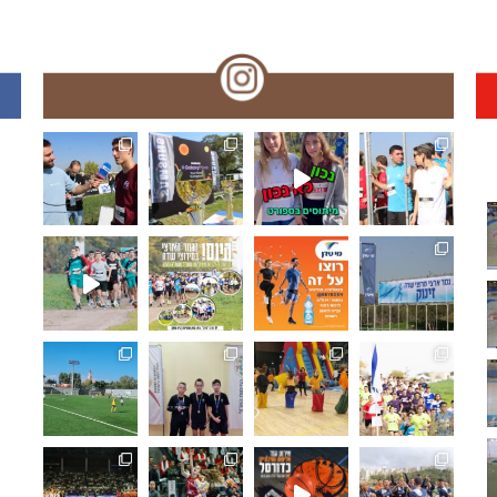
🏆🏃‍♀️🏃 🌞🌼האליפות הארצית במרוצי שדה!! עמק המעיינ
תפסנו אתכם רגע לפני המ
האליפו
🏆🏃‍♀️🏃 מחר!! האליפות הארצית במרוצי שדה! מאות משת
🏆🏃‍♀️🏃 היום!!האליפות הארצית במרוצ
🏆🏃‍♀️🏃 האליפות הארצי
🏆🏃‍♀
ואלופת מחוז ת"א בכדורגל ⚽🏆 היא... ליבוביץ נתניה!!.
🏓🏆 מחוז חיפה: ליגת המועדונים בטנ"ש,
🤸‍♂️⛹️‍♀️ "משחקים כמו פ
🏆🏃‍♀
🏆⚽️ ק
🏀🏆🌟 𝟯𝗿𝗱 𝑺𝒆𝒕 - 𝑴𝒐𝒎𝒆