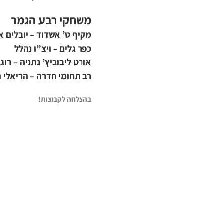
משחקי רבע הגמר
מקיף ט’ אשדוד – יובלים א
כפר גלים – ויצ”ו נהלל
אורט ליבוביץ’ נתניה – רוג
רב תחומי חדרה – הריאלי 
בהצלחה לקבוצות!