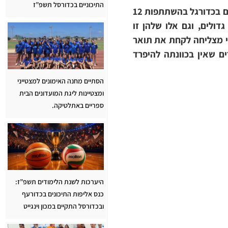
התיכוניים בכדורסל תשפ”ז
במזג אוויר אירופאי נפתחה היום בספורטק החדיש בבאר שבע האליפות הארצית לתיכוניים בכדורגל בהשתתפות 12
ולים, וגם אלו שלהן זו
לי מצליחה לקחת את תואר
ם שאין בכוונתה להיפרד
הסתיים מחנה האימונים למצטייני
ומצטיינות ליגת המועדונים הבית
ספריים באתלטיקה.
היערכות לשנת הלימודים תשפ”ז:
כנס אליפות התיכונים בכדורעף
ובכדורסל התקיים במכון וינגייט