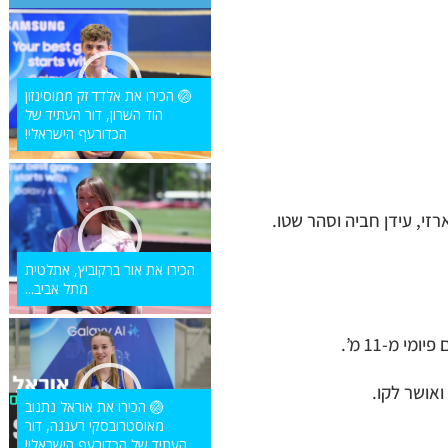
🏐 הכירו את אלדד זק ממוסינזון
הוד השרון, דור העתיד של
הכדורעף הישראלי!
רזי, עידן חביה וסהר שטו.
הכירו את אור ברקוביץ, אתלטית
מתל אביב...
🏐 הכירו את אוראל נתנוב
מאוסטרובסקי רעננה, דור
העתיד של הכדורעף הישראלי!