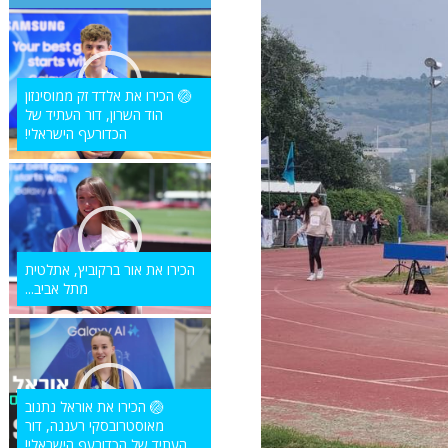
🏐 הכירו את אלדד זק ממוסינזון
הוד השרון, דור העתיד של
הכדורעף הישראלי!
הכירו את אור ברקוביץ, אתלטית
מתל אביב...
🏐 הכירו את אוראל נתנוב
מאוסטרובסקי רעננה, דור
העתיד של הכדורעף הישראלי!