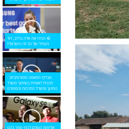
🥋 הכירו את אלה ברלב, דור
העתיד של הג׳ודו הישראלי!
מבדקי התאמה ספורטיביים -
תכנית לאומית בשיתוף משרד
החינוך ומשרד התרבות והספורט
אליפות העולם לבתי ספר בקט