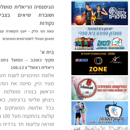
הגימנסיה הריאלית מושל
ושוברת שיאים בצביר
נקודות
מאת חגי פלק – יועץ תקשורת עצ
ומאמן מנטלי לספורטאים ומאמנים
בית א’
מקיף כאוכב – הפועל גימנס
ריאלית ראשל”צ 106:13
אלופת התיכוניים לשנת תש
מעיר היין, סיימה את הסיב
הראשון בצורה מושלמת 
ניצחון שלישי ברציפות, כא
בכל שלושת המשחקים ה
קולעת בה
ומראה עליונות חד צדדית ע