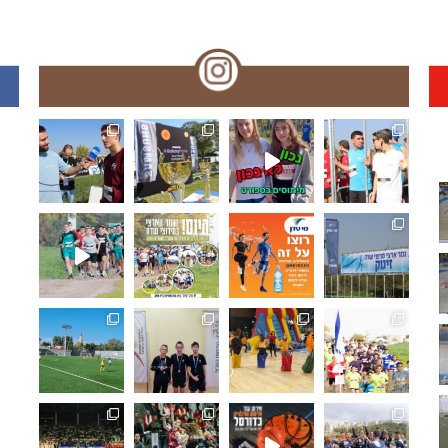
🏆🏃‍♀️🏃 🌞🌼האליפות הארצית במרוצי שדה!! עמק המעיינ
תפסנו אתכם רגע לפני המ
האליפו
🏆🏃‍♀️🏃 מחר!! האליפות הארצית במרוצי שדה! מאות משת
🏆🏃‍♀️🏃 היום!!האליפות הארצית במרוצ
🏆🏃‍♀️🏃 האליפות הארצי
🏆🏃‍♀
ואלופת מחוז ת"א בכדורגל ⚽🏆 היא... ליבוביץ נתניה!!.
🏓🏆 מחוז חיפה: ליגת המועדונים בטנ"ש,
🤸‍♂️⛹️‍♀️ "משחקים כמו פ
🏆🏃‍♀
🏆⚽️ ק
🏀🏆🌟 𝟯𝗿𝗱 𝑺𝒆𝒕 - 𝑴𝒐𝒎𝒆