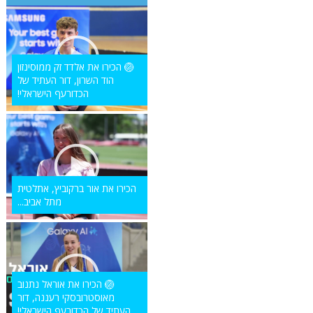
🏐 הכירו את אלדד זק ממוסינזון
הוד השרון, דור העתיד של
הכדורעף הישראלי!
הכירו את אור ברקוביץ, אתלטית
מתל אביב...
🏐 הכירו את אוראל נתנוב
מאוסטרובסקי רעננה, דור
העתיד של הכדורעף הישראלי!