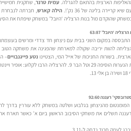
האליפות הארצית בהתאם להגרלה.
עמית טרנר
, שחקנית חמישיי
א קריירה בליגה של 36 נק’!.
הילה קארש
במשחק שהוקדם מול בנות הרצליה ‘היובל’ במשחק שיפתח את הסיבו
ליה ‘היובל’ 63:87
התבססה במקום השני בבית עם ניצחון חד צדדי ומרשים בעוצמתו
, ולא הצליחה להוות יריבה שקולה למארחת שהפגינה את משחקה הטוב
ארצית. בשורות החניכות של אייל המי, הצטיינו
נטע פייגנבויים
1.
בסקי’ רעננה 92:60
המומנטום מהניצחון בגלבוע ושלטה במשחק ללא עוררין בדרך לה
עננה תשלים את משחקי הסיבוב הראשון ביום א’ כאשר תארח את
 לעמק חרוד נדחה ל-3.11.