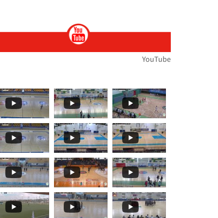
ות
ירוץ כדי לעזור לנו לנפץ כמה
ת הארצית במירוצי שדה... הטבע לבש חג וצבע ואי
🏆🏃‍♀️🏃𝙈𝙤𝙢𝙚𝙣𝙩𝙨... 🌞🌼האליפות הארצית במרוצי שדה בעמק
YouTube
תפ
י שדה!!מאות משתתפ
ת במרוצי שדה...רוצו על זה!! וג
️🏃 יצאנו לדרך אל האליפות הארצית במרוצי שדה!! מ
 ז'-ח' תלמידים🏓
עם": בחמישי האחרון, סנונית
️🏃 האליפות הארצית במרוצי שדה...! ברביעי הקרוב
בלו את תיכון קשת ראם (סליסברג)✨👏👏 אלופת מחוז
𝒕𝒔 𝑻𝒐 𝑹𝒆𝒎𝒆𝒎𝒃𝒆𝒓! קבלו עוד רגעים
🏀🏆🌟 𝟰𝘁𝗵 𝑺𝒆𝒕 - 𝑴𝒐𝒎𝒆𝒏𝒕𝒔 𝑻𝒐 𝑹𝒆𝒎𝒆𝒎𝒃𝒆𝒓! סט רביעי ואחרון
🏀🏆🌟 𝙏𝒉𝒆 𝙁𝒊𝒏𝒂𝒍𝒔 𝙀𝒗𝒆𝒏𝒕! 🌞🏀 שודר הבוקר בערוץ 13...עפר