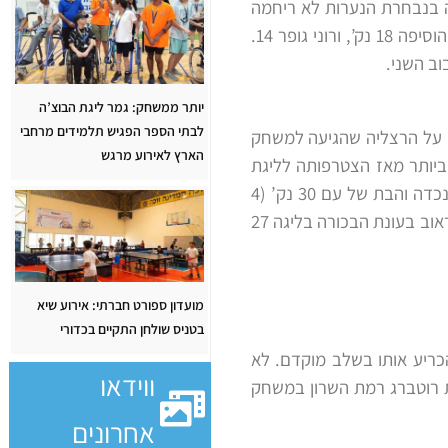
ה בנבחרת הנערות לא ריחמה
, חברתה לנבחרת הוסיפה 18 נק’, ורוני גופר 14.
ב השני.
יותר ממשחק: גמר ליגת הבוצ’ה
לבתי הספר הפגיש תלמידים מרחבי
 על הרצליה שהגיעה למשחק
הארץ לאירוע מרגש
 ביותר מאז הצטרפותה לליגת
– הנכדה והבת של עם 30 נק’ (4
שלשות), שירה הלוי מנבחרת הנערות הוסיפה 29 וטל הבר 9. להרצליה הרבו לקלוע: אופיר ויינטראוב בעונת הבכורה בליגה 27
מועדון ספורט חברתי: אירוע שיא
בטניס שולחן התקיים בכדורי
כריע אותו בשלב מוקדם. לא
ווידאו
 רוטברג רמת השרון במשחק
אחרונים