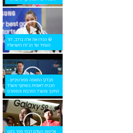
🥋 הכירו את אלה ברלב, דור
העתיד של הג׳ודו הישראלי!
מבדקי התאמה ספורטיביים -
תכנית לאומית בשיתוף משרד
החינוך ומשרד התרבות והספורט
אליפות העולם לבתי ספר בקט