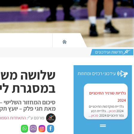
שלושה משחק
במסגרת ליג
גלריות טורניר התיכוניים
2024
סיכום המחזור השלישי –
גלריית מוקדמות התיכוניים
מאת חגי פלק – יועץ תק
2024
מכאן...
גלריית רבע
גמר תיכוניים 2024
מכאן...
פורסם ע"י:
התאחדות הספור