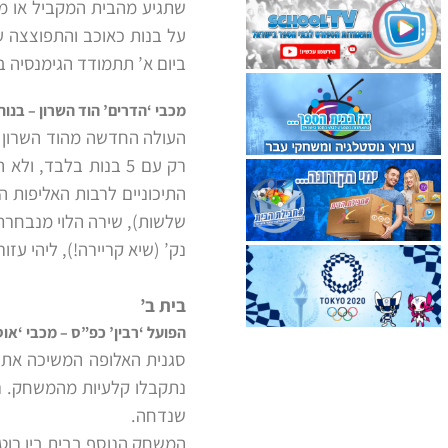
שתגיע מהבית המקביל או מ
על בנות כאוכב והתפוצצה עם שי
ביום א’ תתמודד הגימנסיה 
מכבי ‘הדרים’ הוד השרון – בנות הרצ
העולה החדשה מהוד השרון 
רק עם 5 בנות בלבד
התיכוניים לרבות האליפות ה
נק’ (שיא קריירה!), ליהי עזורי 18 ושירה בן אלי 3
בית ב’
הפועל ‘רבין’ כפ”ס – מכבי ‘אוסטרו
סגנית האלופה המשיכה את 
נתקבלו קלעיות מהמשחק. ר
שנדחה.
המשחק הנוסף בבית בין רוטברג