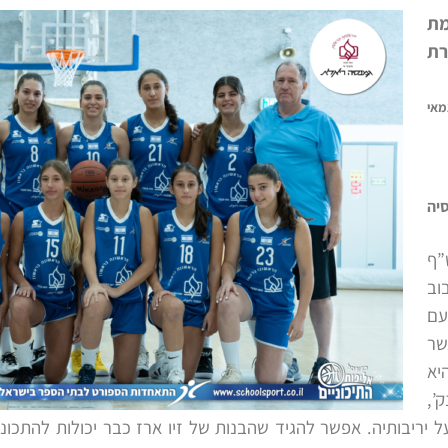
מת
ת
מאי
יה
”ף
וב
עם
שר
יא
תקפה מעל 100 נק’,
ל יריבותיה. אפשר להגיד שהבנות של זיו ארז כבר יכולות להתכו