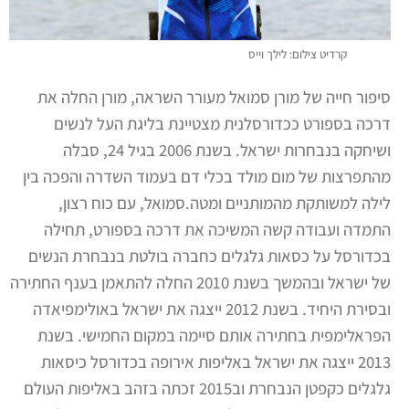
קרדיט צילום: לילך וייס
סיפור חייה של מורן סמואל מעורר השראה, מורן החלה את
דרכה בספורט ככדורסלנית מצטיינת בליגת העל לנשים
ושיחקה בנבחרות ישראל. בשנת 2006 בגיל 24, סבלה
מהתפרצות של מום מולד בכלי דם בעמוד השדרה והפכה בין
לילה למשותקת מהמותניים ומטה.
סמואל, עם כוח רצון,
התמדה ועבודה קשה המשיכה את דרכה בספורט, תחילה
בכדורסל על כסאות גלגלים כחברה בולטת בנבחרת הנשים
של ישראל ובהמשך בשנת 2010 החלה להתאמן בענף החתירה
ובסירת היחיד. בשנת 2012 ייצגה את ישראל באולימפיאדה
הפראלימפית בחתירה אותם סיימה במקום החמישי. בשנת
2013 ייצגה את ישראל באליפות אירופה בכדורסל כיסאות
גלגלים כקפטן הנבחרת וב2015 זכתה בזהב באליפות העולם