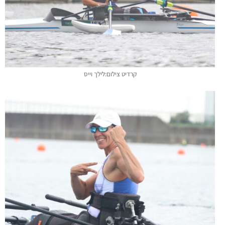
קרדיט צילום:לילך וייס