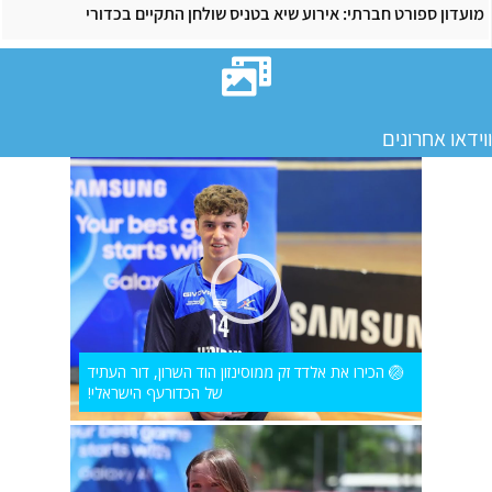
מועדון ספורט חברתי: אירוע שיא בטניס שולחן התקיים בכדורי
ווידאו אחרונים
🏐 הכירו את אלדד זק ממוסינזון הוד השרון, דור העתיד
של הכדורעף הישראלי!