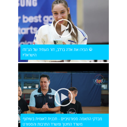
🥋 הכירו את אלה ברלב, דור העתיד של הג׳ודו
הישראלי!
מבדקי התאמה ספורטיביים - תכנית לאומית בשיתוף
משרד החינוך ומשרד התרבות והספורט