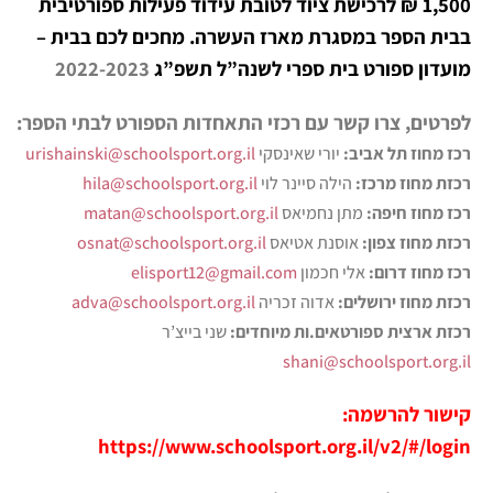
1,500 ₪ לרכישת ציוד לטובת עידוד
פעילות ספורטיבית
בבית הספר במסגרת מארז העשרה.
מחכים לכם בבית –
מועדון ספורט בית ספרי לשנה”ל תשפ”ג
2022-2023
לפרטים, צרו קשר עם רכזי התאחדות הספורט לבתי הספר:
רכז מחוז תל אביב:
יורי שאינסקי
urishainski@schoolsport.org.il
רכזת מחוז מרכז:
הילה סיינר לוי
hila@schoolsport.org.il
רכז מחוז חיפה:
מתן נחמיאס
matan@schoolsport.org.il
רכזת מחוז צפון:
אוסנת אטיאס
osnat@schoolsport.org.il
רכז מחוז דרום:
אלי חכמון
elisport12@gmail.com
רכזת מחוז ירושלים:
אדוה זכריה
adva@schoolsport.org.il
רכזת ארצית ספורטאים.ות מיוחדים:
שני בייצ’ר
shani@schoolsport.org.il
קישור להרשמה:
https://www.schoolsport.org.il/v2/#/login