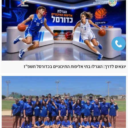
יוצאים לדרך: הוגרלו בתי אליפות התיכוניים בכדורסל תשפ”ז