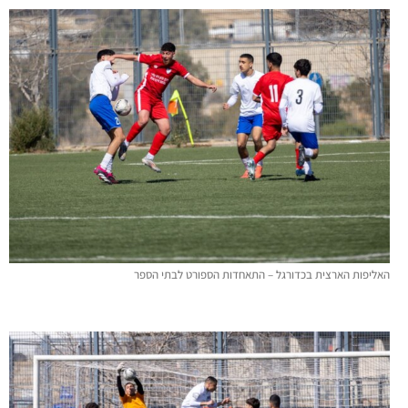
האליפות הארצית בכדורגל – התאחדות הספורט לבתי הספר