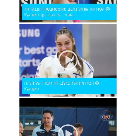
🏐 הכירו את אוראל נתנוב מאוסטרובסקי רעננה, דור
העתיד של הכדורעף הישראלי!
🥋 הכירו את אלה ברלב, דור העתיד של הג׳ודו
הישראלי!