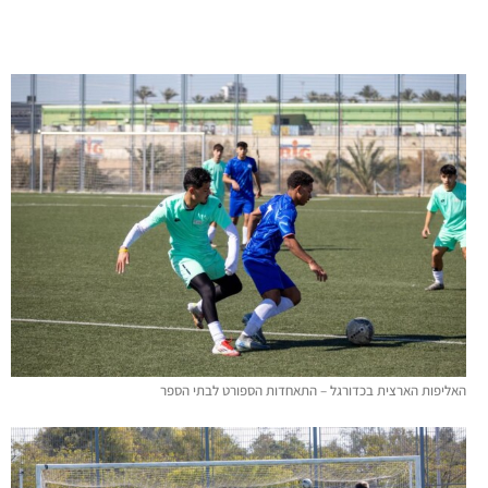
האליפות הארצית בכדורגל – התאחדות הספורט לבתי הספר