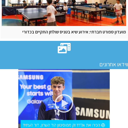
מועדון ספורט חברתי: אירוע שיא בטניס שולחן התקיים בכדורי
ווידאו אחרונים
🏐 הכירו את אלדד זק ממוסינזון הוד השרון, דור העתיד