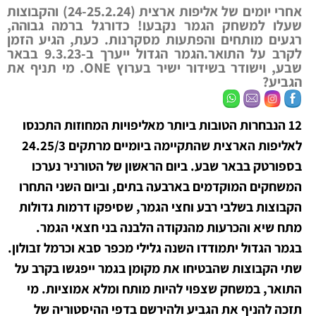
אחרי יומים של אליפות ארצית (24-25.2.24) והקבוצות
שעלו למשחק הגמר נקבעו! כדורגל ברמה גבוהה,
רגעים מותחים והפתעות מסקרנות. כעת, הגיע הזמן
לקרב על התואר.הגמר הגדול ייערך ב-9.3.23 בבאר
שבע, וישודר בשידור ישיר בערוץ ONE. מי תניף את
הגביע?
12 הנבחרות הטובות ביותר מאליפויות המחוזות התכנסו
לאליפות הארצית שהתקיימה ביומיים מרתקים 24.25/3
בספורטק בבאר שבע. ביום הראשון של הטורניר נערכו
המשחקים המוקדמים בארבעה בתים, וביום השני התחרו
הקבוצות בשלבי רבע וחצי הגמר, שסיפקו דרמות גדולות
מתח שיא והכרעות מהנקודה הלבנה בני חצאי הגמר.
בגמר הגדול יתמודדו השנה גלילי מכפר סבא וכרמל זבולון.
שתי הקבוצות שהבטיחו את מקומן בגמר ייפגשו בקרב על
התואר, במשחק שצפוי להיות מותח ומלא אמוציות. מי
תזכה להניף את הגביע ולהירשם בדפי ההיסטוריה של