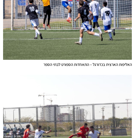
האליפות הארצית בכדורגל – התאחדות הספורט לבתי הספר