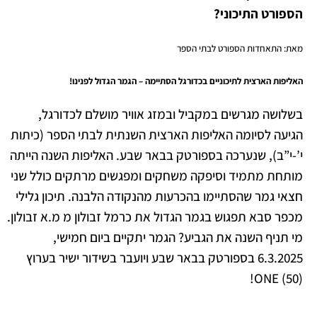
הספורט התיכוני?
מאת: התאחדות הספורט לבתי הספר
האליפות הארצית לתיכוניים בכדורגל הסתיימה – הגמר הגדול לפנינו!
בשלושה מגרשים במקביל ובמזג אוויר מושלם לכדורגל,
הגיעה לסיומה האליפות הארצית השנתית לבתי הספר (כיתות
י’-י”ב), שנערכה בספורטק בבאר שבע. האליפות השנה הייתה
מותחת מתמיד וסיפקה משחקים ומפגשים מרתקים כולל שני
חצאי גמר שהסתיימו בהכרעות מהנקודה הלבנה. תיכון גלילי
מכפר סבא תפגוש בגמר הגדול את כרמל זבולון מ מ.א זבולון.
מי תניף השנה את הגביע? הגמר יתקיים ביום חמישי,
6.3.2025 בספורטק בבאר שבע ויועבר בשידור ישיר בערוץ
ONE (50)!