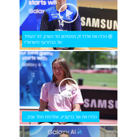
🏐 הכירו את אלדד זק ממוסינזון הוד השרון, דור העתיד
של הכדורעף הישראלי!
הכירו את אור ברקוביץ, אתלטית מתל אביב...