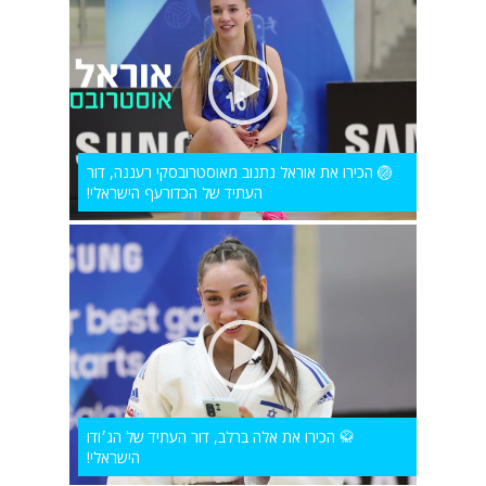
🏐 הכירו את אוראל נתנוב מאוסטרובסקי רעננה, דור
העתיד של הכדורעף הישראלי!
🥋 הכירו את אלה ברלב, דור העתיד של הג׳ודו
הישראלי!