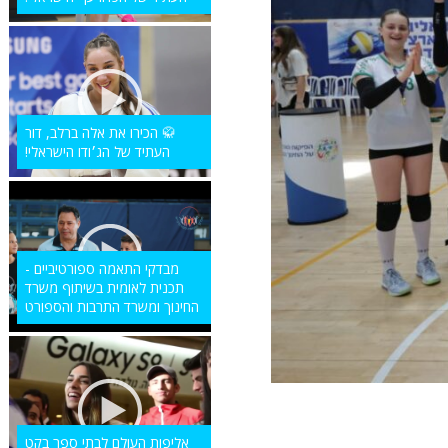
🥋 הכירו את אלה ברלב, דור
העתיד של הג׳ודו הישראלי!
מבדקי התאמה ספורטיביים -
תכנית לאומית בשיתוף משרד
החינוך ומשרד התרבות והספורט
אליפות העולם לבתי ספר בקט