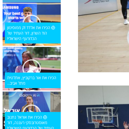
🏐 הכירו את אלדד זק ממוסינזון
הוד השרון, דור העתיד של
הכדורעף הישראלי!
הכירו את אור ברקוביץ, אתלטית
מתל אביב...
🏐 הכירו את אוראל נתנוב
מאוסטרובסקי רעננה, דור
העתיד של הכדורעף הישראלי!