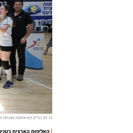
בר-לב כפ”ס היא אלופת מועדוני ה
|
האליפות הארצית בטניס ש