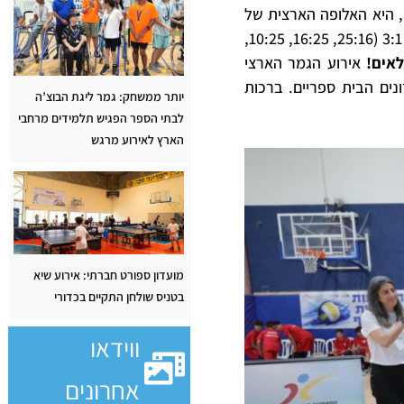
, היא האלופה הארצית
של
מועדוני הספורט הבית ספריים בכדורעף. נבחרת מבואות עירון גברה על אופק עברון מטה אשר 3:1 (25:16, 16:25, 10:25,
לאים!
אירוע הגמר הארצי
מועדונים הבית ספריים. ברכות
יותר ממשחק: גמר ליגת הבוצ’ה
לבתי הספר הפגיש תלמידים מרחבי
הארץ לאירוע מרגש
מועדון ספורט חברתי: אירוע שיא
בטניס שולחן התקיים בכדורי
ווידאו
אחרונים