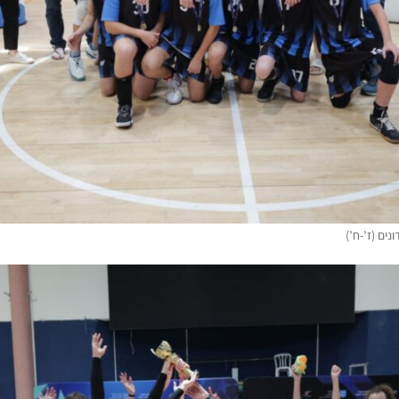
ים (ז’-ח’)