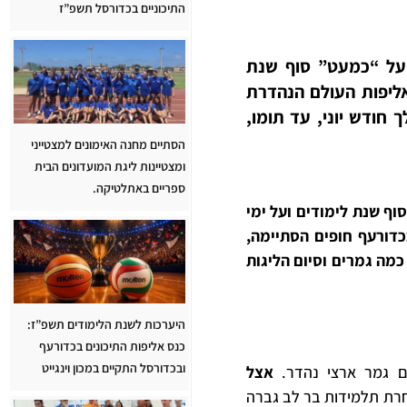
התיכוניים בכדורסל תשפ”ז
ל על “כמעט” סוף שנת
 אליפות העולם הנהדרת
 חודש יוני, עד תומו,
הסתיים מחנה האימונים למצטייני
ומצטיינות ליגת המועדונים הבית
ספריים באתלטיקה.
וף שנת לימודים ועל ימי
כדורעף חופים הסתיימה,
 כמה גמרים וסיום הליגות
היערכות לשנת הלימודים תשפ”ז:
כנס אליפות התיכונים בכדורעף
ובכדורסל התקיים במכון וינגייט
ם גמר ארצי נהדר.
אצל
רת תלמידות בר לב גברה