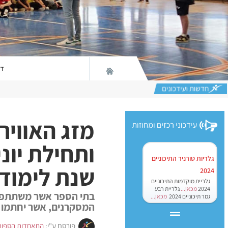
דף
מזג האוויר
ותחילת יונ
גלריות טורניר התיכוניים
שנת לימודי
2024
גלריית מוקדמות התיכוניים
2024
מכאן...
גלריית רבע
בתי הספר אשר משתתפים
גמר תיכוניים 2024
מכאן...
המסקרנים, אשר יחתמו ע
פורסם ע"י:
התאחדות הספור