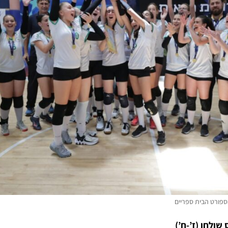
ספורט הבית ספריים
ולחן (ז’-ח’)