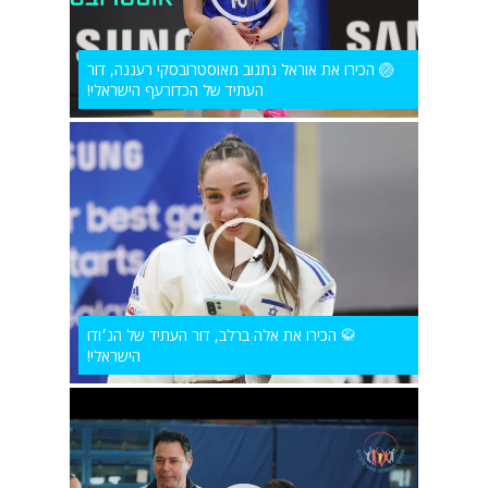
🏐 הכירו את אוראל נתנוב מאוסטרובסקי רעננה, דור
העתיד של הכדורעף הישראלי!
🥋 הכירו את אלה ברלב, דור העתיד של הג׳ודו
הישראלי!