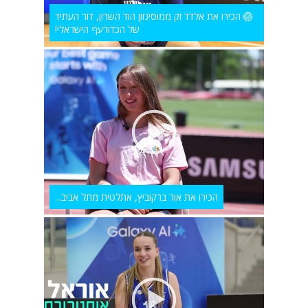
🏐 הכירו את אלדד זק ממוסינזון הוד השרון, דור העתיד
של הכדורעף הישראלי!
הכירו את אור ברקוביץ, אתלטית מתל אביב...