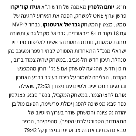
ת”א,
יותם הלפרין
מאמנה של חדש ת”א ו
עידו קוז’יקרו
פרשן ערוץ ONE למשחק, הפכה את האירוע לחגיגה של
ממש. מצטיין המשחק
גבריאל ארטמנקו
, נבחר ל-MVP
עם 18 נקודות ו-8 ריבאונדים. גבריאל מקבל גביע ותשורה
מתנת סמסונג, נותנת החסות הראשית לאליפות מידי זיו
ישראלי מנכ”ל התאחדות הספורט לבתי הספר ומעינב כהן
מנהלת תיכון חדש תל-אביב. במשחק שהיה צמוד ברובו,
תיכון חדש, שהגיעה למשחק אם 5 נק’ יתרון מהמפגש
הקודם, הצליחה לשמור על ריכוז בעיקר ברבע האחרון
וברגעים המכריעים ולסיים עם ניצחון 72:63, שהעלה
אותם לחצי הגמר. במשחק המקביל, בכפר סבא, כצנלסון
כפר סבא ממשיכה להפגין יכולת מרשימה, הפעם מול בן
יהודה נס ציונה (המשחק שודר בערוץ היוטיוב של
התאחדות הספורט לבתי הספר). מהפתיחה, הכפר
סבאים הכתיבו את הקצב וסיימו בניצחון קל 79:42