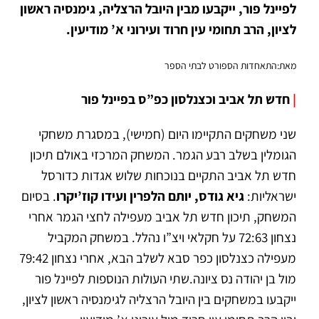
לפיינל פור, ייקבעו מבין היובל הרצליה, גימנסיה ראשון
לציון, הרב תחומי עין חרוד ועירוני א’ מודיעין.
מאת:התאחדות הספורט לבתי הספר
|
חדש תל אביב וכצנלסון כפ”ס בפיינל פור
שני משחקים התקיימו היום (חמישי), במסגרת משחקי
הגומלין בשלב רבע הגמר. המשחק המרכזי באולם תיכון
חדש תל אביב התקיים בנוכחות שלוש אגדות כדורסל
ישראליות:
גיא גודס, יותם הלפרין ועידו קוז’יקרו
. בסיום
המשחק, תיכון חדש תל אביב מעפילה לחצי הגמר אחרי
נצחון 72:63 על חקלאי ויצ”ו נהלל. במשחק המקביל
מעפילה כצנלסון כפר סבא לשלב הבא, אחרי נצחון 79:42
מול בן יהודה נס ציונה.שתי העולות הנוספות לפיינל פור
ייקבעו במשחקים בין היובל הרצליה לגימנסיה ראשון לציון,