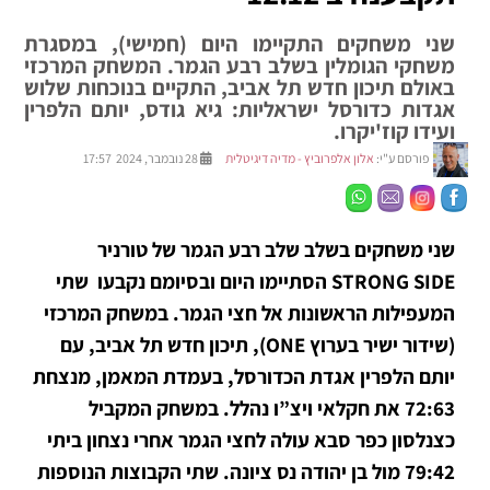
שני משחקים התקיימו היום (חמישי), במסגרת
משחקי הגומלין בשלב רבע הגמר. המשחק המרכזי
באולם תיכון חדש תל אביב, התקיים בנוכחות שלוש
אגדות כדורסל ישראליות: גיא גודס, יותם הלפרין
ועידו קוז'יקרו.
פורסם ע"י:
אלון אלפרוביץ - מדיה דיגיטלית
28 נובמבר, 2024 17:57
שני משחקים בשלב שלב רבע הגמר של טורניר
STRONG SIDE הסתיימו היום ובסיומם נקבעו שתי
המעפילות הראשונות אל חצי הגמר. במשחק המרכזי
(שידור ישיר בערוץ ONE), תיכון חדש תל אביב, עם
יותם הלפרין אגדת הכדורסל, בעמדת המאמן, מנצחת
72:63 את חקלאי ויצ”ו נהלל. במשחק המקביל
כצנלסון כפר סבא עולה לחצי הגמר אחרי נצחון ביתי
79:42 מול בן יהודה נס ציונה. שתי הקבוצות הנוספות