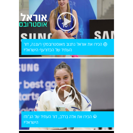
🏐 הכירו את אוראל נתנוב מאוסטרובסקי רעננה, דור
העתיד של הכדורעף הישראלי!
🥋 הכירו את אלה ברלב, דור העתיד של הג׳ודו
הישראלי!