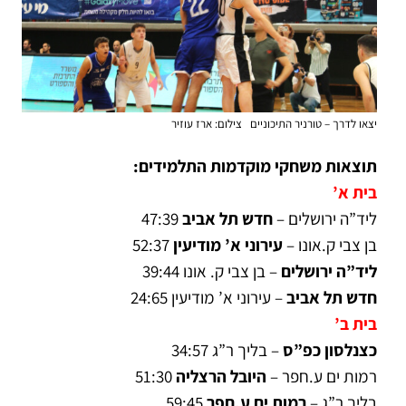
יצאו לדרך – טורניר התיכוניים צילום: ארז עוזיר
תוצאות משחקי מוקדמות התלמידים:
בית א’
ליד”ה ירושלים –
חדש תל אביב
47:39
בן צבי ק.אונו –
עירוני א’ מודיעין
52:37
ליד”ה ירושלים
– בן צבי ק. אונו 39:44
חדש תל אביב
– עירוני א’ מודיעין 24:65
בית ב’
כצנלסון כפ”ס
– בליך ר”ג 34:57
רמות ים ע.חפר –
היובל הרצליה
51:30
בליך ר”ג –
רמות ים ע.חפר
59:45