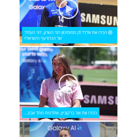
🏐 הכירו את אלדד זק ממוסינזון הוד השרון, דור העתיד
של הכדורעף הישראלי!
הכירו את אור ברקוביץ, אתלטית מתל אביב...