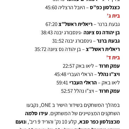
כצנלסון כפ”ס
– היובל הרצליה 45:60
בית ג’
גבעת ברנר –
ריאלית ראשל”צ
67:20
בן יהודה נס ציונה
-גינסבורג יבנה 38:43
גבעת ברנר
– גינסבורג יבנה 31:52
ריאלית ראשל”צ
– בן יהודה נס ציונה 35:72
בית ד’
עמק חרוד
– ליאו באק 22:57
ויצ”ו נהלל
– הראלי העברי 45:48
ליאו באק –
הראלי העברי
59:41
עמק חרוד
– ויצ”ו נהלל 52:57
במהלך המשחקים בשידור הישיר ב ONE, נקבעו
השחקנים המצטיינים של המשחקים.
עידו סלמה
מכצנלסון כפר סבא
, קלע 10 נק’ והוריד 9 ריב’, ו
נועם