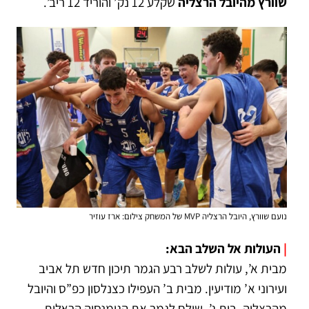
שוורץ מהיובל הרצליה
שקלע 12 נק’ והוריד 12 ריב’.
נועם שוורץ, היובל הרצליה MVP של המשחק צילום: ארז עוזיר
|
העולות אל השלב הבא:
מבית א’, עולות לשלב רבע הגמר תיכון חדש תל אביב
ועירוני א’ מודיעין. מבית ב’ העפילו כצנלסון כפ”ס והיובל
מהרצליה. בית ג’, שולח לגמר את הגימנסיה הראלית