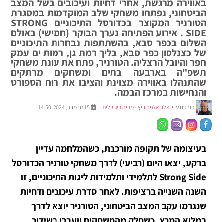
באווירה מרגשת, אחרי דחיות ועיכובים בשל המצב
הביטחוני, נפתחו משחקי שלב המוקדמות במסגרת
הטורניר המקוצר בכדורסל התיכוניים STRONG
SIDE . אירוע הפתיחה נערך הבוקר (חמישי) באולם
השלום בכפר סבא, בהשתתפות נבחרות התיכוניים
של כצנלסון כפר סבא, בליך רמת גן, רמות ים עמק
חפר והיובל הרצליה. הטורניר, פתח את עונת משחקי
תשפ"ה בארבעה בתים ומשחקים מרתקים
שהתנהלו באווירה מצוינת והציבו את רוח הספורט
והנחישות במרכז הבמה.
פורסם ע"י:
אלון אלפרוביץ - מדיה דיגיטלית
15 נובמבר, 2024 14:50
בעיצומה של תקופה מורכבת, כשהמלחמה עדיין
ברקע, יצאו היום (רביעי) לדרך משחקי טורניר הכדורסל
Strong Side לתלמידי ותלמידות ליגות התיכוניים, זו
השנה השנייה ברציפות. לאחר סדרת עיכובים ודחיות
שנגרמו עקב המצב הביטחוני, הטורניר יוצא לדרך
במלוא המרץ, כשחלק מהמשחקים יועברו בשידור