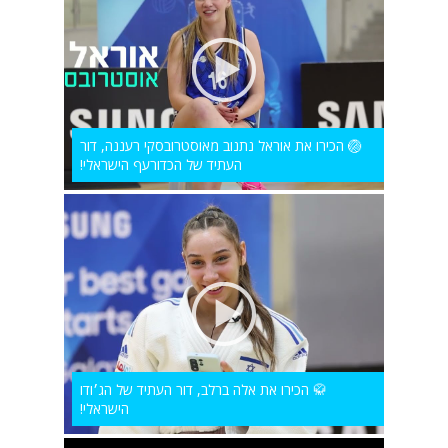
🏐 הכירו את אוראל נתנוב מאוסטרובסקי רעננה, דור
העתיד של הכדורעף הישראלי!
🥋 הכירו את אלה ברלב, דור העתיד של הג׳ודו
הישראלי!