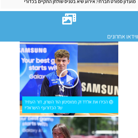
מועדון ספורט חברתי: אירוע שיא בטניס שולחן התקיים בכדורי
ווידאו אחרונים
🏐 הכירו את אלדד זק ממוסינזון הוד השרון, דור העתיד
של הכדורעף הישראלי!