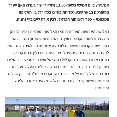
מנתניה?
ביום חמישי בשעה 13.00 (שידור ישיר בערוץ וואן) ייערך
בספורטק בבאר שבע גמר התיכוניים בכדורגל בין האלופה
המכהנת – כפר גלים חוף הכרמל, לבין אורט לייבוביץ נתניה.
בשלושת השבועות האחרונים מאז האליפות הארצית ניסינו לבדוק
מה עבר של שתי הקבוצות ואיך הן מתכוננות למשחק הגמר. כאמור
בקרב שתי הקבוצות משחקים לא מעט שחקנים הבולטים
בליגת העל
לנוער. נתחיל בנציגי עיר היהלומים. איתי ביאדגלין ודניס קוליקו
רשמו בשבת האחרונה תיקו 2:2 בחוץ מול אשדוד אחרי שכבר הוליכו
ביתרון 0:2. נתניה מדורגת במקום התשיעי בליגת העל לנוער.
מנגד
רוב הסגל של לייבוביץ’ מורכב גם משחקנים מבית”ר טוברוק שבליגה
הלאומית ומשחקני קבוצת הנערים א’ שנמצאים בצמרת הליגה
הלאומית.