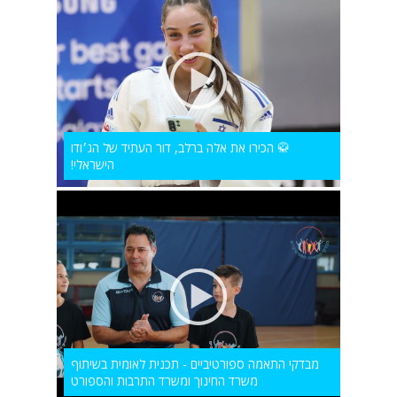
🥋 הכירו את אלה ברלב, דור העתיד של הג׳ודו
הישראלי!
מבדקי התאמה ספורטיביים - תכנית לאומית בשיתוף
משרד החינוך ומשרד התרבות והספורט