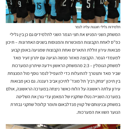
תלמידות גלילי חוגגות עליה לגמר
המשחק השני הפגיש את חצי הגמר השני לתלמידים גם כן בין גלילי
כפ”ס לאחת הקבוצות המוכשרות והמנוסות בשנים האחרונות – תיכון
מבואות עירון זוללת התארים ואחת הקבוצות שמגיעה באופן קבוע
למעמדי הגמר. הקבוצה מאזור מנשה הגיעה עם יתרון זעיר מאד
למשחק הגומלין – 2:3 מהמשחק הראשון וידעה שיתרון המערכות
שביר מאד ותצטרך להתעלות כדי להעפיל לגמר נוסף מול המנצחת
בין תיכון ‘יצחק רבין’ תל מונד’ לתיכון אביב רעננה. גם כאן מבואות
עירון עלתה ראשונה על הלוח כאשר ניצחה במערכה הראשונה, אולם
במערכה השנייה נטלו שחקניו של המאמן עדי גורן את השליטה
במשחק ובניצוחם של קווין מנדלבאום ותומר קלומל שחקני נבחרת
הנוער השוו את המערכות.