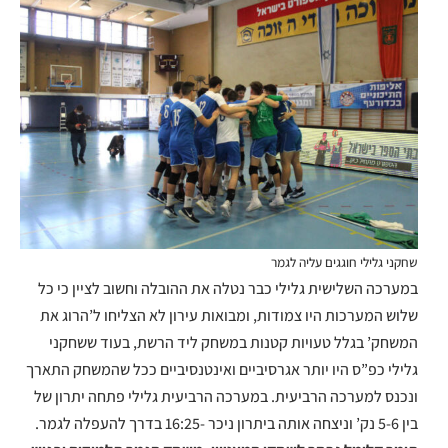
שחקני גלילי חוגגים עליה לגמר
במערכה השלישית גלילי כבר נטלה את ההובלה וחשוב לציין כי כל
שלוש המערכות היו צמודות, ומבואות עירון לא הצליחו ל’הרוג את
המשחק’ בגלל טעויות קטנות במשחק ליד הרשת, בעוד ששחקני
גלילי כפ”ס היו יותר אגרסיביים ואינטנסיביים ככל שהמשחק התארך
ונכנס למערכה הרביעית. במערכה הרביעית גלילי פתחה יתרון של
בין 5-6 נק’ וניצחה אותה ביתרון ניכר -16:25 בדרך להעפלה לגמר.