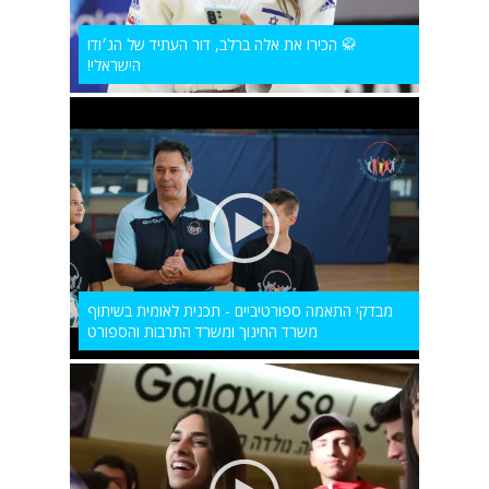
🥋 הכירו את אלה ברלב, דור העתיד של הג׳ודו
הישראלי!
מבדקי התאמה ספורטיביים - תכנית לאומית בשיתוף
משרד החינוך ומשרד התרבות והספורט