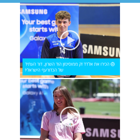
🏐 הכירו את אלדד זק ממוסינזון הוד השרון, דור העתיד
של הכדורעף הישראלי!