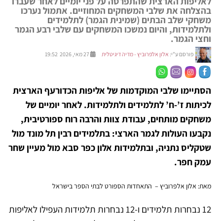
לאליפות הארצית שהתפרסה על פני יומיים לאחר שעברו
בהצלחה את שלבי המשחקים המחוזיים. אתמול נערכו
משחקי שלב הבתים (שמינית הגמר) לתלמידים
ולתלמידות, והיום נמשכו המשחקים עם שלבי רבע הגמר
וחצי הגמר.
פורסם ע"י:
אלון אלפרוביץ - מדיה דיגיטלית
27 מאי, 2026 19:52
הסתיימו שלבי המוקדמות של אליפות הכדורעף הארצית
לכיתות ז’-ח’ לתלמידים ולתלמידות. לאחר יומיים של
משחקים מותחים, עבודת צוות והרבה רוח ספורטיבית,
נקבעו העולות לגמר הארצי: בתלמידים רבין תל מונד מול
שטקליס נתניה, ובתלמידות אלון כפר סבא מול מעיין שחר
עמק חפר.
מאת: אלון אלפרוביץ – התאחדות הספורט לבתי הספר בישראל
12 נבחרות תלמידים ו-12 נבחרות תלמידות העפילו לאליפות