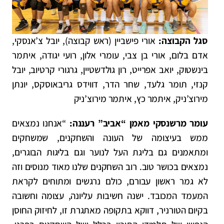
סגל הקבוצה:
אורי פישביין (ראש קבוצה), יובל צ’אנסקי,
אדם בלום, אורי בן צבי, עומרי אלון, רועי יגודה, איתמר
בינשטוק, יואב אפרייט, רון גולדשטיין, גרגורי קרטיוב, יובל
קנזי, תומר גלעד, שחר הדר, דווידס גריבאוסקס, יונתן
מירוצ’ניק, איתמר כץ, איתמר מירוצ’ניק
עומר מרשנסקי מאמן “אביב” רעננה:
“אנחנו נמצאים
ממש בעיצומה של העונה והשחקנים, שמשחקים
ומתאמנים גם בליגת העל לנוער וגם בליגות הבוגרים,
נמצאים בכושר טוב.
רוב השחקנים שלנו מאוד מנוסים וזה
לא גמר ראשון עבורם, כולם נרגשים ומתוחים לקראת
המעמד המכובד. ישנה חשיבות עליונה, עצומה וחשובה
בקיום הטורניר, דווקא בתקופה מאתגרת זו, לחיזוק
החוסן