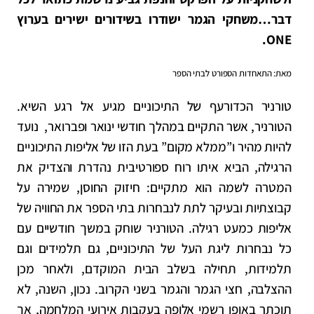
דבר…משחקי הגמר ישודרו בשידורים ישירים בערוץ
ONE.
מאת: התאחדות הספורט לבתי הספר
טורניר הכדורעף של התיכוניים מגיע אל רגע השיא.
הטורניר, אשר התקיים במהלך חודשי ינואר ופברואר, נועד
להיות מהיר ו”ממלא מקום” בעת הזו של אליפות התיכוניים
הרגילה, הביא איתו רוח ספורטיבית נהדרת והצדיק את
המטרה לשמה הוא מתקיים: חיזוק החוסן, שמירה על
קבוצתיות ובעיקר לתת לנבחרות בתי הספר את החוויה של
אליפות כמעט רגילה. הטורניר שוחק במשך חודשיים עם
כל נבחרות ליגת העל של התיכוניים, גם תלמידים וגם
תלמידות, תחילה בשלב הבית המוקדם, ולאחר מכן
ההצלבה, חצי הגמר והגמר בשני הקרוב. נכון, השנה, לא
תוכתר באופן רשמי אלופה בעקבות אירועי המלחמה, אך