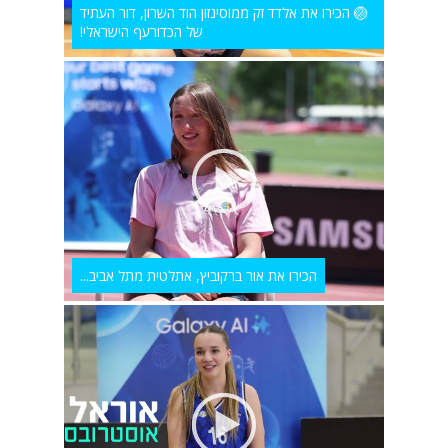
🏐 הכירו את אלדד זק ממוסינזון הוד השרון, דור העתיד
של הכדורעף הישראלי!
הכירו את אור ברקוביץ, אתלטית מתל אביב...