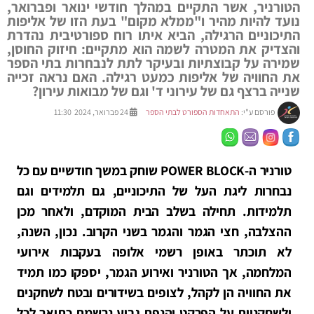
הטורניר, אשר התקיים במהלך חודשי ינואר ופברואר,
נועד להיות מהיר ו"ממלא מקום" בעת הזו של אליפות
התיכוניים הרגילה, הביא איתו רוח ספורטיבית נהדרת
והצדיק את המטרה לשמה הוא מתקיים: חיזוק החוסן,
שמירה על קבוצתיות ובעיקר לתת לנבחרות בתי הספר
את החוויה של אליפות כמעט רגילה. האם נראה זכייה
שנייה ברצף גם של עירוני ד' וגם של מבואות עירון?
פורסם ע"י:
התאחדות הספורט לבתי הספר
24 פברואר, 2024 11:30
טורניר ה-POWER BLOCK שוחק במשך חודשיים עם כל
נבחרות ליגת העל של התיכוניים, גם תלמידים וגם
תלמידות. תחילה בשלב הבית המוקדם, ולאחר מכן
ההצלבה, חצי הגמר והגמר בשני הקרוב. נכון, השנה,
לא תוכתר באופן רשמי אלופה בעקבות אירועי
המלחמה, אך הטורניר ואירוע הגמר, יספקו כמו תמיד
את החוויה הן לקהל, לצופים בשידורים ובטח לשחקנים
ולשחקניות על הפרקט והנפת גביע נרשמת כתואר לכל