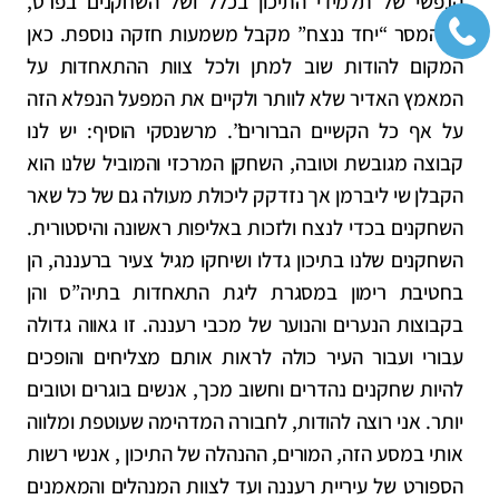
הנפשי של תלמידי התיכון בכלל ושל השחקנים בפרט,
כשהמסר “יחד ננצח” מקבל משמעות חזקה נוספת. כאן
המקום להודות שוב למתן ולכל צוות ההתאחדות על
המאמץ האדיר שלא לוותר ולקיים את
המפעל הנפלא הזה
על אף כל הקשיים הברורים”. מרשנסקי הוסיף: יש לנו
קבוצה מגובשת וטובה, השחקן המרכזי והמוביל שלנו הוא
הקבלן שי ליברמן אך נזדקק ליכולת מעולה גם של כל שאר
השחקנים
בכדי לנצח ולזכות באליפות ראשונה והיסטורית.
השחקנים שלנו בתיכון גדלו ושיחקו מגיל צעיר ברעננה, הן
בחטיבת רימון במסגרת ליגת התאחדות בתיה”ס והן
בקבוצות הנערים והנוער של מכבי רעננה.
זו גאווה גדולה
עבורי ועבור העיר כולה לראות אותם מצליחים והופכים
להיות שחקנים נהדרים וחשוב מכך, אנשים בוגרים וטובים
יותר. אני רוצה להודות, לחבורה המדהימה שעוטפת ומלווה
אותי במסע הזה,
המורים, ההנהלה של התיכון , אנשי רשות
הספורט של עיריית רעננה ועד לצוות המנהלים והמאמנים