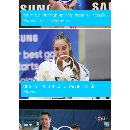
🏐 הכירו את אוראל נתנוב מאוסטרובסקי רעננה, דור
העתיד של הכדורעף הישראלי!
🥋 הכירו את אלה ברלב, דור העתיד של הג׳ודו
הישראלי!