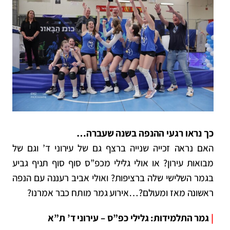
כך נראו רגעי ההנפה בשנה שעברה…
האם נראה זכייה שנייה ברצף גם של עירוני ד’ וגם של
מבואות עירון? או אולי גלילי מכפ”ס סוף סוף תניף גביע
בגמר השלישי שלה ברציפות? ואולי אביב רעננה עם הנפה
ראשונה מאז ומעולם?…אירוע גמר מותח כבר אמרנו?
|
גמר התלמידות: גלילי כפ”ס – עירוני ד’ ת”א