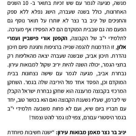
מנשה, מגיעה לגמר עם שש זכיות בתואר ב- 10 השנים
האחרונות, כולל בשנה שעברה, הישג נפלא ללא ספק
והחניכים של יניב בר נצר לא יוותרו על תואר נוסף גם
הפעם מה גם שבבית המוקדם הם לא הפסידו אף מערכה.
לתלמידי י”ב של הקבוצה,
הקפטן אורי פישביין ועמרי
אלון
, זו הזדמנות להנפה שנייה ברציפות וחגיגת סיום תיכון
נהדרת. תיכון אביב, שבשנה שעברה יצאה מהאליפות רק
בחצי הגמר, יכולה השנה להיות יריב שקול למבואות עירון.
נבחרת אביב, מגיעה לגמר עם שישה נצחונות בבית
המוקדם וכן, הפסד אחד מול היריבה שלה בגמר. השחקן
המרכזי בקבוצה מרעננה הוא שחקן נבחרת ישראל הקבלן
שי ליברמן, שעליו נשענת הקבוצה ואם הוא בכושר טוב, יחד
עם חבריו ביום שיא, ועם לא פחות משבעה תלמידי י”ב
בגמר היסטורי עבורם, צפוי לנו גמר לוהט וצמוד!
יניב בר נצר מאמן מבואות עירון:
“ישנה חשיבות מיוחדת