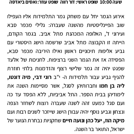
שעה 10:00
שופט ראשי: דור רווה שופט עוזר: ואסים ביאדסה
אירוע הגמר יחל עם משחק גמר התלמידות אליו העפילו
שוב הפיינליסטיות מהשנה שעברה: גלילי מכפר סבא
ועירוני ד’, האלופה המכהנת מתל אביב. בגמר הקודם,
הייתה זו הקבוצה מתל אביב שרשמה הישג היסטורי עם
גביע אליפות תיכוניים ראשון ואילו היריבה מכפר סבא,
הפסידה אז את הגמר השני ברציפות. לחניכות של אלעד
שפגט יהיה זה גמר שלישי רצוף והזדמנות בלתי חוזרת
להניף גביע עבור תלמידות ה- י”ב
רוני דבי, מיה דונטו,
ליה בן חמו
וחברותיהן לסגל, אשר מסיימות השנה את
לימודיהן בבית הספר. התל אביביות, ללא הפסד עד כה
ועם סגל כמעט זהה לשנה שעברה רוצות לשחזר הנפה
ונצחון וגביע נוסף יהיה עבורן הישג שייזכר לשנים רבות ועם
מיקה הוז, יעל כהן ונועה חיים
שחקניות נבחרת הנוער של
ישראל, התואר בר השגה.