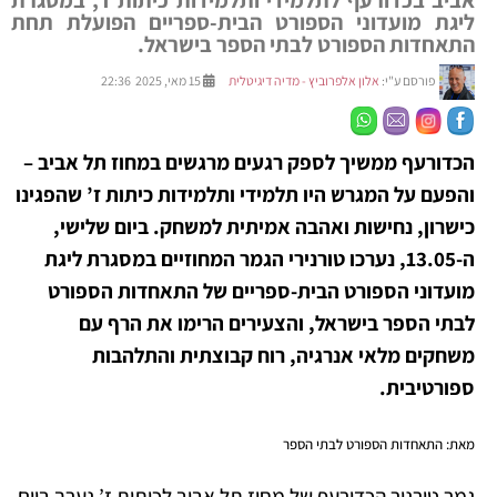
אביב בכדורעף לתלמידי ותלמידות כיתות ז', במסגרת
ליגת מועדוני הספורט הבית-ספריים הפועלת תחת
התאחדות הספורט לבתי הספר בישראל.
פורסם ע"י:
אלון אלפרוביץ - מדיה דיגיטלית
15 מאי, 2025 22:36
הכדורעף ממשיך לספק רגעים מרגשים במחוז תל אביב –
והפעם על המגרש היו תלמידי ותלמידות כיתות ז’ שהפגינו
כישרון, נחישות ואהבה אמיתית למשחק. ביום שלישי,
ה-13.05, נערכו טורנירי הגמר המחוזיים במסגרת ליגת
מועדוני הספורט הבית-ספריים של התאחדות הספורט
לבתי הספר בישראל, והצעירים הרימו את הרף עם
משחקים מלאי אנרגיה, רוח קבוצתית והתלהבות
ספורטיבית.
מאת: התאחדות הספורט לבתי הספר
גמר טורניר הכדורעף של מחוז תל אביב לכיתות ז’ נערך ביום