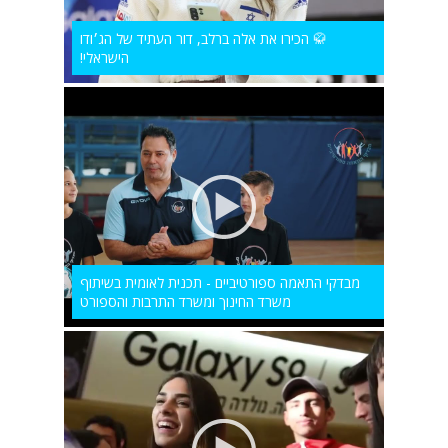
🥋 הכירו את אלה ברלב, דור העתיד של הג׳ודו
הישראלי!
מבדקי התאמה ספורטיביים - תכנית לאומית בשיתוף
משרד החינוך ומשרד התרבות והספורט