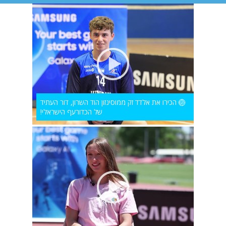
🏐 הכירו את אלדד זק ממוסינזון הוד השרון, דור העתיד
של הכדורעף הישראלי!