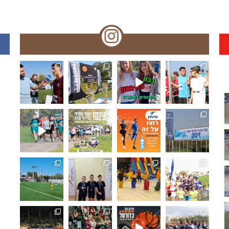
🏆🏃‍♀️🏃 🌞🌼האליפות הארצית במרוצי שדה!! עמק המעיינ
תפסנו אתכם רגע לפני המ
האליפו
🏆🏃‍♀️🏃 מחר!! האליפות הארצית במרוצי שדה! מאות משת
🏆🏃‍♀️🏃 היום!!האליפות הארצית במרוצ
🏆🏃‍♀️🏃 האליפות הארצי
🏆🏃‍♀
ואלופת מחוז ת"א בכדורגל ⚽🏆 היא... ליבוביץ נתניה!!.
🏓🏆 מחוז חיפה: ליגת המועדונים בטנ"ש,
🤸‍♂️⛹️‍♀️ "משחקים כמו פ
🏆🏃‍♀
🏆⚽️ ק
🏀🏆🌟 𝟯𝗿𝗱 𝑺𝒆𝒕 - 𝑴𝒐𝒎𝒆