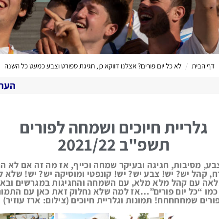
דף הבית
לא כל יום פורים? אצלנו דווקא כן, חגיגת ספורט וצבע כמעט כל השנה
הערוץ המקוון שלנו לי
גלריית חיוכים ושמחה לפורים
תשפ"ב 2021/22
בע, מסיבות, חגיגה ובעיקר שמחה וכייף, אז מה זה אם לא ה
 קהל יש? יש! צבע יש? יש! קונפטי ומוסיקה יש? יש! שלא ל
לאה עם קהל מלא מלא, עם השמחה והחגיגות במגרשים ובאול
מו “כל יום פורים”…אז למה שלא נחלוק זאת כאן עם התמונ
ורים שמחחחחח! תמונות וגלריית חיוכים (צילום: ארז עוזיר)