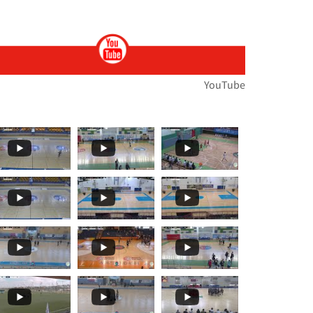
ות
ירוץ כדי לעזור לנו לנפץ כמה
ת הארצית במירוצי שדה... הטבע לבש חג וצבע ואי
🏆🏃‍♀️🏃𝙈𝙤𝙢𝙚𝙣𝙩𝙨... 🌞🌼האליפות הארצית במרוצי שדה בעמק
YouTube
תפ
י שדה!!מאות משתתפ
ת במרוצי שדה...רוצו על זה!! וג
️🏃 יצאנו לדרך אל האליפות הארצית במרוצי שדה!! מ
 ז'-ח' תלמידים🏓
עם": בחמישי האחרון, סנונית
️🏃 האליפות הארצית במרוצי שדה...! ברביעי הקרוב
בלו את תיכון קשת ראם (סליסברג)✨👏👏 אלופת מחוז
𝒕𝒔 𝑻𝒐 𝑹𝒆𝒎𝒆𝒎𝒃𝒆𝒓! קבלו עוד רגעים
🏀🏆🌟 𝟰𝘁𝗵 𝑺𝒆𝒕 - 𝑴𝒐𝒎𝒆𝒏𝒕𝒔 𝑻𝒐 𝑹𝒆𝒎𝒆𝒎𝒃𝒆𝒓! סט רביעי ואחרון
🏀🏆🌟 𝙏𝒉𝒆 𝙁𝒊𝒏𝒂𝒍𝒔 𝙀𝒗𝒆𝒏𝒕! 🌞🏀 שודר הבוקר בערוץ 13...עפר