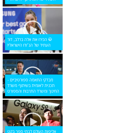
🥋 הכירו את אלה ברלב, דור
העתיד של הג׳ודו הישראלי!
מבדקי התאמה ספורטיביים -
תכנית לאומית בשיתוף משרד
החינוך ומשרד התרבות והספורט
אליפות העולם לבתי ספר בקט