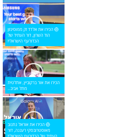
🏐 הכירו את אלדד זק ממוסינזון
הוד השרון, דור העתיד של
הכדורעף הישראלי!
הכירו את אור ברקוביץ, אתלטית
מתל אביב...
🏐 הכירו את אוראל נתנוב
מאוסטרובסקי רעננה, דור
העתיד של הכדורעף הישראלי!