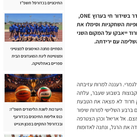
התיכוניים בכדורסל תשפ”ז
בסימן חודש המודעות לסרטן השד, נערך אתמול המחזור הרביעי. במשחק ברעננה ששודר בשידור חי בערוץ ONE,
פיות השחקניות וסימלו את
וד ייאבקו על המקום השני
שלימה עם ירידתה.
הסתיים מחנה האימונים למצטייני
ומצטיינות ליגת המועדונים הבית
ספריים באתלטיקה.
לגמרי. רעננה למרות עזיבתה
הקבוצות בשבוע שעבר, עלתה
ק חרוד לא מצאה את הטבעת
גדול מדי כבר בסיום המחצית הראשונה בה רעננה ירדה ביתרון מבטיח – 19:43. גם ברבע השלישי למרות שיפור
היערכות לשנת הלימודים תשפ”ז:
כנס אליפות התיכונים בכדורעף
צם. אל אריאל וכהן הצטרפה
ובכדורסל התקיים במכון וינגייט
דה את הרגל, ונתנה לאדומות