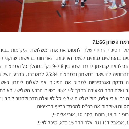
 השרון 71:66
ולי הסיכוי היחידי שלהן לתפוס את אחד משלושת המקומות בבית
ם בהפרשים גבוהים לשאר היריבות. האורחות בראשות שחקנית נ
איתה שירה פוקס ורוני נווה הובילו את קבוצתן ליתרון שנ
מנסה שחר גרנות יחד עם חברותיה להישאר במשחק וב
חזקה ואגרסיביות למחוק את הפיגור ואף לעלות ליתרון כאשר
הלבן-ירוק היו אנאבל דנזינגר ואלה הדר הצעירה בדרך ל-:47
ר ואורי אליה, מול שלשות של מיכל לוי ואלה הדר ולחזור ליתרון זע
סיום ושולחות את כפ”ס להפסד רביעי ברציפות.