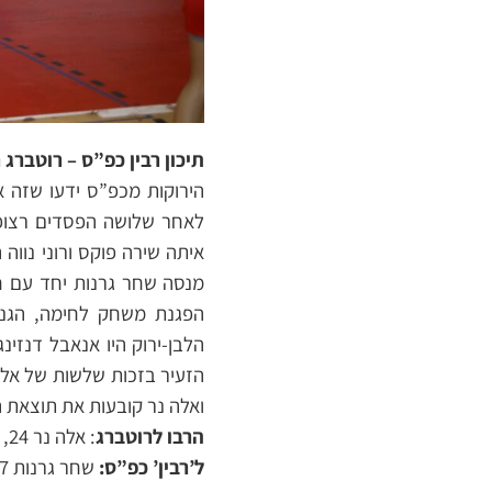
תיכון רבין כפ”ס – רוטברג רמת
הירוקות מכפ”ס ידעו שזה א
לאחר שלושה הפסדים רצופי
הפגנת משחק לחימה, הגנה 
הזעיר בזכות שלשות של אלה נ
ואלה נר קובעות את תוצאת ה
הרבו לרוטברג
: אלה נר 24, רוני נווה 19, רותם ורסנו 10, אורי אליה 9;
ל’רבין’ כפ”ס:
שחר גרנות 17, אנאבל דנזינגר ואלה הדר 15 כ”א, מיכל לוי 9.