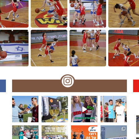
בע ואי
כדי לעזור לנו לנפץ כמה
🏃‍♀️🏃 🌞🌼האליפות הארצית במרוצי שדה!! עמק המעיינות
דה!! מ
י שדה...רוצו על זה!! וג
אליפות הארצית במרוצי שדה!!מאות משתתפ
🏃‍♀️🏃 מחר!! האליפות הארצית במרוצי שדה! מאות משתתפ