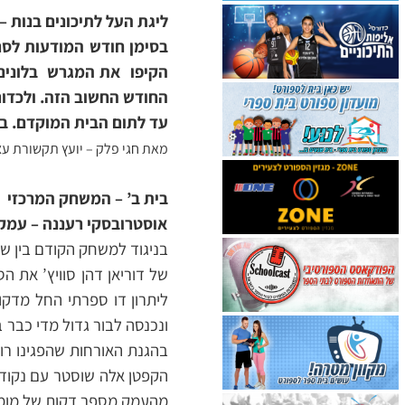
ליגת העל לתיכונים בנות –
הקיפו את המגרש בלונים 
החודש החשוב הזה. ולכדור
עד לתום הבית המוקדם. ב
מאת חגי פלק – יועץ תקשורת ע
בית ב’ – המשחק המרכזי
אוסטרובסקי רעננה – עמק חרוד
בניגוד למשחק הקודם בין שת
של דוריאן דהן סוויץ’ את
ליתרון דו ספרתי החל מדק
בהגנת האורחות שהפגינו רו
הקפטן אלה שוסטר עם נקודו
מהעמק מספר דקות של מומנט