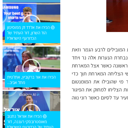
🏐 הכירו את אלדד זק ממוסינזון
הוד השרון, דור העתיד של
הכדורעף הישראלי!
 המובילים לרבע הגמר וזאת
בחרת הנערות אלה נר ויחד
ע בין 8 ל-9 נק’ במהלך כל המחצית הראשונה כאשר אצל המארחת
מחצית 25:34 לרוטברג. ברבע השלישי הצליחה המארחת תוך כדי
הכירו את אור ברקוביץ, אתלטית
 מי שהובילו את המומנטום
מתל אביב...
45 בסיום הרבע השלישי. האורחות הצליחו למחוק את הפיגור
יר עד לסיום כאשר רוני נווה
🏐 הכירו את אוראל נתנוב
מאוסטרובסקי רעננה, דור
העתיד של הכדורעף הישראלי!