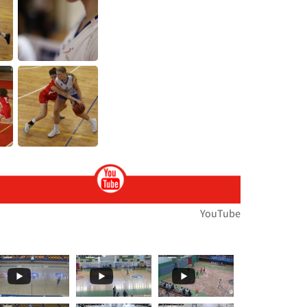
🏆🏃‍♀️🏃𝙈𝙤𝙢𝙚𝙣𝙩𝙨... 🌞🌼האליפות הארצית במרוצי שדה בעמק
האליפות הארצית במירוצי שדה... הטבע לבש חג וצ
תפסנו אתכם רגע לפני המירוץ 
🏆
YouTube
🏆🏃‍♀️🏃 יצאנו לדרך אל האליפות הארצית במרוצי ש
🏆🏃‍♀️🏃 האליפות הארצית במרוצ
🏆🏃‍♀️🏃 היום!!ה
🏆