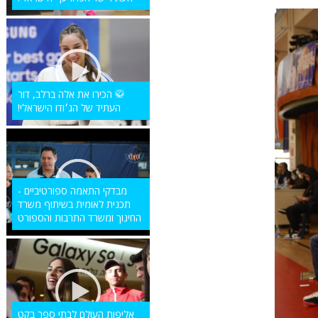
🥋 הכירו את אלה ברלב, דור
העתיד של הג׳ודו הישראלי!
מבדקי התאמה ספורטיביים -
תכנית לאומית בשיתוף משרד
החינוך ומשרד התרבות והספורט
אליפות העולם לבתי ספר בקט