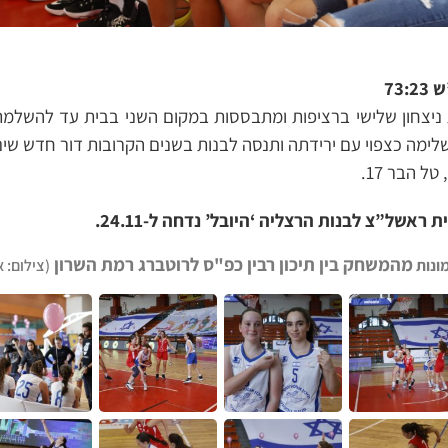
73
 ניצחון שלישי ברציפות ומתבססות במקום השני בבית עד להשלמ
ימה כצפוי עם ירידתה ותנסה לבנות בשנים הקרובות דור חדש שינס
אשל”צ לבנות הרצליה ‘היובל’ נדחה ל-24.11.
מהמשחק בין תיכון רבין כפ"ס לרוטברג רמת השרון
ונות
(צילום: א