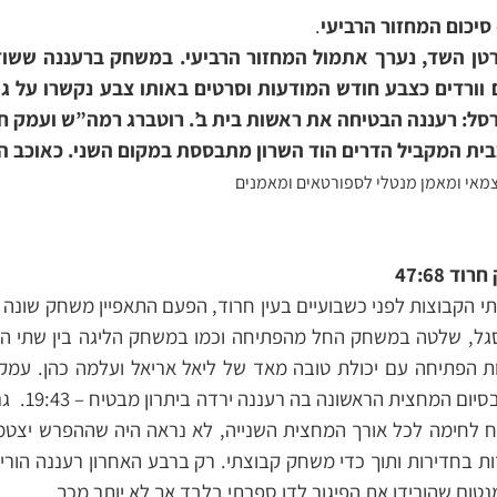
 סיכום המחזור הרביעי
.
וורדים כצבע חודש המודעות וסרטים באותו צבע נקשרו על גו
סל: רעננה הבטיחה את ראשות בית ב’. רוטברג רמה”ש ועמק חר
בית המקביל הדרים הוד השרון מתבססת במקום השני. כאוכב ה
צמאי ומאמן מנטלי לספורטאים ומאמנים
 47:68
י הקבוצות לפני כשבועיים בעין חרוד, הפעם התאפיין משחק שונה 
 הסגל, שלטה במשחק החל מהפתיחה וכמו במשחק הליגה בין שתי 
ות הפתיחה עם יכולת טובה מאד של ליאל אריאל ועלמה כהן. עמ
ונכנסה לבור 
ח לחימה לכל אורך המחצית השנייה, לא נראה היה שההפרש יצטמ
ת בחדירות ותוך כדי משחק קבוצתי. רק ברבע האחרון רעננה הורי
ום שהורידו את הפיגור לדו ספרתי בלבד אך לא יותר מכך.