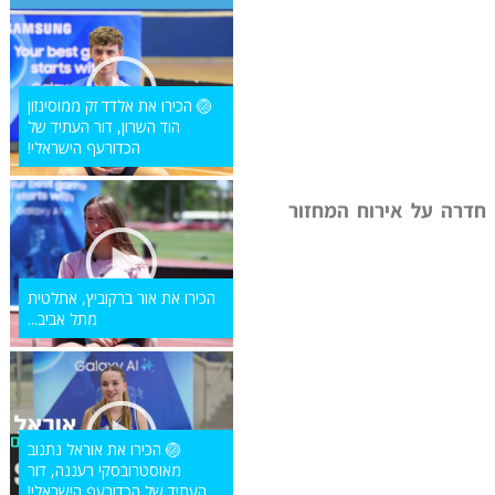
🏐 הכירו את אלדד זק ממוסינזון
הוד השרון, דור העתיד של
הכדורעף הישראלי!
 חדרה על אירוח המחזור
הכירו את אור ברקוביץ, אתלטית
מתל אביב...
🏐 הכירו את אוראל נתנוב
מאוסטרובסקי רעננה, דור
העתיד של הכדורעף הישראלי!