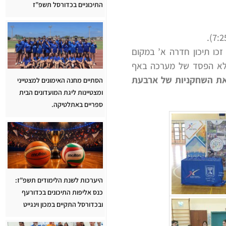
התיכוניים בכדורסל תשפ”ז
ן חדרה א’ את עירוני ג’ חיפה בתוצאה 0:2 (11:25, 13:25) ובכך זכו תיכון חדרה א’ במקום
ללא הפסד של מערכה באף
את השחקניות של ארבעת
הסתיים מחנה האימונים למצטייני
ומצטיינות ליגת המועדונים הבית
ספריים באתלטיקה.
היערכות לשנת הלימודים תשפ”ז:
כנס אליפות התיכונים בכדורעף
ובכדורסל התקיים במכון וינגייט