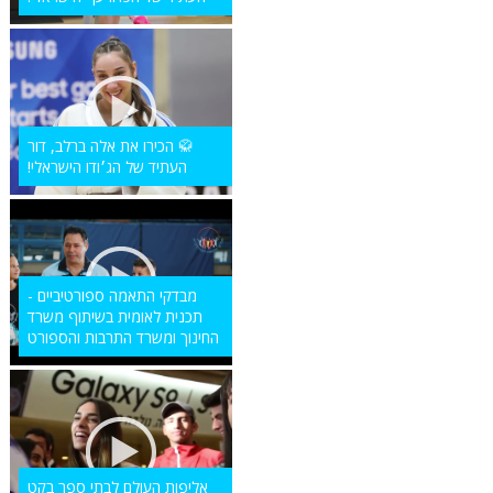
🥋 הכירו את אלה ברלב, דור
העתיד של הג׳ודו הישראלי!
מבדקי התאמה ספורטיביים -
תכנית לאומית בשיתוף משרד
החינוך ומשרד התרבות והספורט
אליפות העולם לבתי ספר בקט