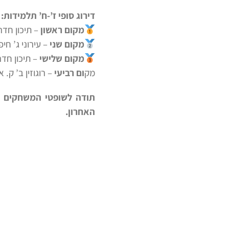
דירוג סופי ז’-ח’ תלמידות:
מקום ראשון
– תיכון חדר
מקום שני
– עירוני ג’ חי
מקום שלישי
– תיכון חדר
מק
ום רביעי
– רוגוזין ב’ ק. 
תודה לשופטי המשחקים את
האחרון.