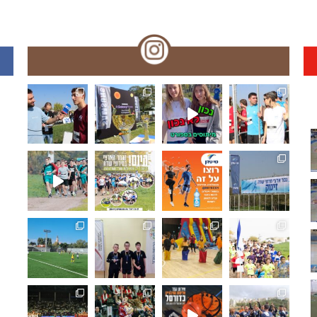
🏆🏃‍♀️🏃 🌞🌼האליפות הארצית במרוצי שדה!! עמק המעיינ
תפסנו אתכם רגע לפני המ
האליפו
🏆🏃‍♀️🏃 מחר!! האליפות הארצית במרוצי שדה! מאות משת
🏆🏃‍♀️🏃 היום!!האליפות הארצית במרוצ
🏆🏃‍♀️🏃 האליפות הארצי
🏆🏃‍♀
ואלופת מחוז ת"א בכדורגל ⚽🏆 היא... ליבוביץ נתניה!!.
🏓🏆 מחוז חיפה: ליגת המועדונים בטנ"ש,
🤸‍♂️⛹️‍♀️ "משחקים כמו פ
🏆🏃‍♀
🏆⚽️ ק
🏀🏆🌟 𝟯𝗿𝗱 𝑺𝒆𝒕 - 𝑴𝒐𝒎𝒆