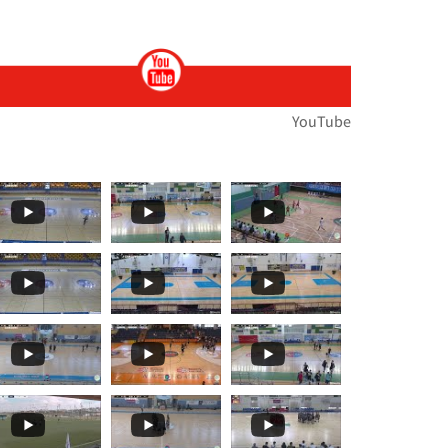
ות
ירוץ כדי לעזור לנו לנפץ כמה
ת הארצית במירוצי שדה... הטבע לבש חג וצבע ואי
🏆🏃‍♀️🏃𝙈𝙤𝙢𝙚𝙣𝙩𝙨... 🌞🌼האליפות הארצית במרוצי שדה בעמק
YouTube
תפ
י שדה!!מאות משתתפ
ת במרוצי שדה...רוצו על זה!! וג
️🏃 יצאנו לדרך אל האליפות הארצית במרוצי שדה!! מ
 ז'-ח' תלמידים🏓
עם": בחמישי האחרון, סנונית
️🏃 האליפות הארצית במרוצי שדה...! ברביעי הקרוב
בלו את תיכון קשת ראם (סליסברג)✨👏👏 אלופת מחוז
𝒕𝒔 𝑻𝒐 𝑹𝒆𝒎𝒆𝒎𝒃𝒆𝒓! קבלו עוד רגעים
🏀🏆🌟 𝟰𝘁𝗵 𝑺𝒆𝒕 - 𝑴𝒐𝒎𝒆𝒏𝒕𝒔 𝑻𝒐 𝑹𝒆𝒎𝒆𝒎𝒃𝒆𝒓! סט רביעי ואחרון
🏀🏆🌟 𝙏𝒉𝒆 𝙁𝒊𝒏𝒂𝒍𝒔 𝙀𝒗𝒆𝒏𝒕! 🌞🏀 שודר הבוקר בערוץ 13...עפר