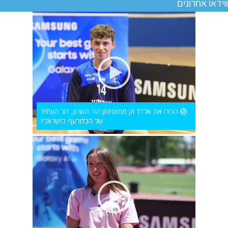
ווידאו אחרונים
🏐 הכירו את אלדד זק ממוסינזון הוד השרון, דור העתיד
של הכדורעף הישראלי!