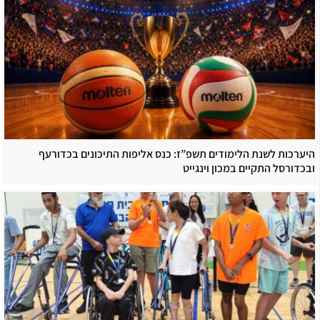
היערכות לשנת הלימודים תשפ”ז: כנס אליפות התיכונים בכדורעף
ובכדורסל התקיים במכון וינגייט