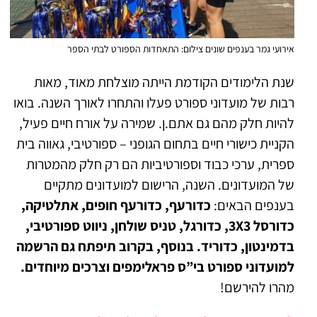
אירועי גמר בענפים שונים צילום: התאחדות הספורט לבתי הספר
שנת הלימודים הקודמת הייתה מוצלחת מאוד, מאות
רבות של מועדוני ספורט פעלו והתחרו לאורך השנה. בואו
להיות חלק מהם גם אתם.ן. שמירה על אורח חיים פעיל,
הקניית כישורי חיים בתחום הגופני – ספורטיבי, גאווה בית
ספרית, ערכי כבוד וספורטיביות הם רק חלק מהמטרות
של המועדונים. השנה, הרישום למועדונים מתקיים
בענפים הבאים:
כדורעף, כדורעף חופים, אתלטיקה,
כדורסל 3X3, כדורגל, טניס שולחן, ניווט ספורטיבי,
בדמינטון, כדוריד. בנוסף, בקרוב תיפתח גם הרשמה
למועדוני ספורט בי”ס פראלימפים וצרכים מיוחדים.
מהרו להירשם!