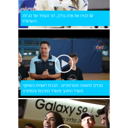
🥋 הכירו את אלה ברלב, דור העתיד של הג׳ודו
הישראלי!
מבדקי התאמה ספורטיביים - תכנית לאומית בשיתוף
משרד החינוך ומשרד התרבות והספורט