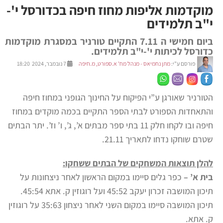
מוקדמות אליפות מחוז חיפה בכדורסל י'-
י"ב תלמידים
ביום חמישי ה 7.11 התקיים טורניר במסגרת מוקדמות
כדורסל לכיתות י'-י"ב תלמידים.
פורסם ע"י:
מתן נחמיאס - מנהל מח' א.ספורט, מ.חיפה
7 נובמבר, 2024 18:20
הטורניר שאורגן ע”י הפיקוח על החינוך הגופני במחוז חיפה
והתאחדות הספורט לבתי הספר התקיים בכמה מוקדים במחוז
חיפה ובו לקחו חלק 11 בתי ספר מבתים א’, ג’, ו’ וז’. יתר הבתים
שטרם שוחקו נדחו לתאריך 21.11.
להלן תוצאות המשחקים של הבתים ששחקו:
בית א’ –
כפר גלים סיימו במקום הראשון לאחר ניצחונות על
תיכון המושבה זכרון יעקב 45:52 ועל רוגוזין ק. אתא 45:54.
תיכון המושבה סיימו במקום השני לאחר ניצחון 35:63 על רוגוזין
ק. אתא.