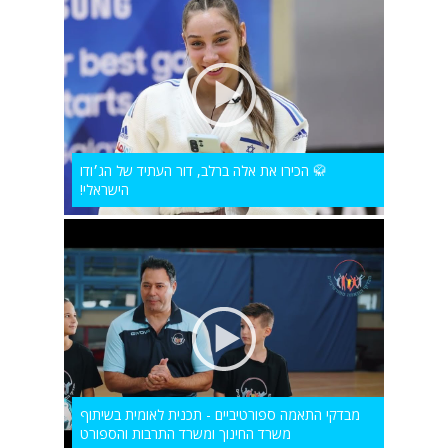
🥋 הכירו את אלה ברלב, דור העתיד של הג׳ודו
הישראלי!
מבדקי התאמה ספורטיביים - תכנית לאומית בשיתוף
משרד החינוך ומשרד התרבות והספורט