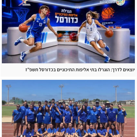
יוצאים לדרך: הוגרלו בתי אליפות התיכוניים בכדורסל תשפ”ז