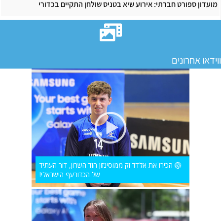
מועדון ספורט חברתי: אירוע שיא בטניס שולחן התקיים בכדורי
ווידאו אחרונים
🏐 הכירו את אלדד זק ממוסינזון הוד השרון, דור העתיד
של הכדורעף הישראלי!