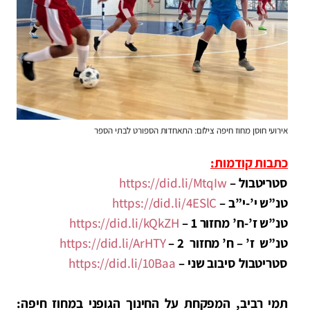
אירועי חוסן מחוז חיפה צילום: התאחדות הספורט לבתי הספר
כתבות קודמות:
סטריטבול –
https://did.li/MtqIw
טנ”ש י’-י”ב –
https://did.li/4ESlC
טנ”ש ז’-ח’ מחזור 1 –
https://did.li/kQkZH
טנ”ש ז’ – ח’ מחזור 2 –
https://did.li/ArHTY
סטריטבול סיבוב שני –
https://did.li/10Baa
תמי רביב, המפקחת על החינוך הגופני במחוז חיפה: