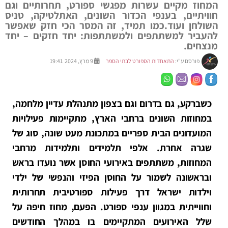
המחוז מקיים עשרות מפגשי ספורט, תחרותיים וגם
חוויתיים, בענפי הכדור השונים, האתלטיקה, טניס
השולחן ועוד.כמו תמיד, זה המסר הכי חזק שאפשר
להעביר למשתתפים ולמשתתפות: יחד חזקים – יחד
מנצחים.
פורסם ע"י:
התאחדות הספורט לבתי הספר
9 מרץ, 2024 19:41
כשברקע, גם בדרום וגם בצפון מתנהלת עדיין מלחמה,
במחוזות השונים ברחבי הארץ, מתקיימות פעילויות
המועדונים הבית ספריים במתכונת מעט שונה, סוג של
שגרה אחרת. אלפי תלמידים ותלמידות מרחבי
המחוזות, משתתפים באירועי החוסן אשר נועדו בראש
ובראשונה לשמור על החוסן הפיזי והנפשי של ילדי
וילדות ישראל דרך פעילות ספורטיבית תחרותית
וחווייתית במגוון ענפי ספורט. הפעם, מחוז חיפה על
שלל האירועים המתקיימים בו במהלך החודשים