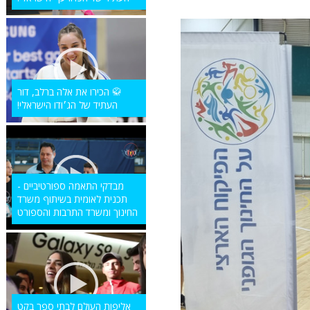
🥋 הכירו את אלה ברלב, דור
העתיד של הג׳ודו הישראלי!
מבדקי התאמה ספורטיביים -
תכנית לאומית בשיתוף משרד
החינוך ומשרד התרבות והספורט
אליפות העולם לבתי ספר בקט