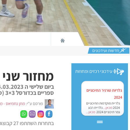
מחזור שני בכדורסל
גלריות טורניר התיכוניים
ספריים בכדורסל 3×3 (סטריטבול)
2024
פורסם ע"י:
מתן נחמיאס - מנ
גלריית מוקדמות התיכוניים
2024
מכאן...
גלריית רבע
גמר תיכוניים 2024
מכאן...
בתחרות השתתפו 27 קבוצות, 118 תלמידים/ות מכיתות ז’-ח’ תלמידים ותלמידות ומכיתות ט’ תלמידים.