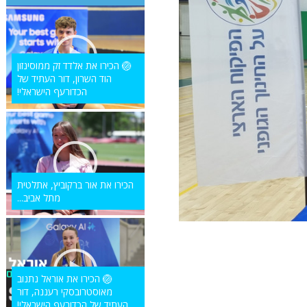
🏐 הכירו את אלדד זק ממוסינזון
הוד השרון, דור העתיד של
הכדורעף הישראלי!
הכירו את אור ברקוביץ, אתלטית
מתל אביב...
🏐 הכירו את אוראל נתנוב
מאוסטרובסקי רעננה, דור
העתיד של הכדורעף הישראלי!