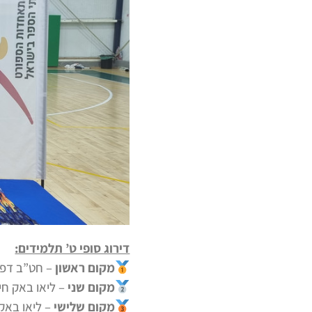
דירוג סופי ט’ תלמידים:
מקום ראשון
– חט”ב דפנה
מקום שני
– ליאו באק חי
מקום שלישי
– ליאו באק 