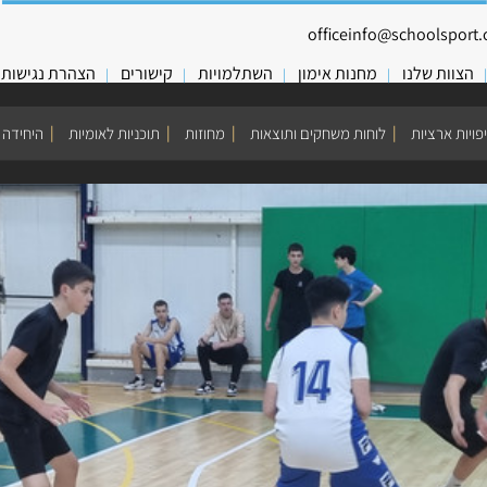
officeinfo@schoolsport.o
הצוות שלנו
מחנות אימון
השתלמויות
קישורים
הצהרת נגישות
פויות ארציות
לוחות משחקים ותוצאות
מחוזות
תוכניות לאומיות
היחידה 