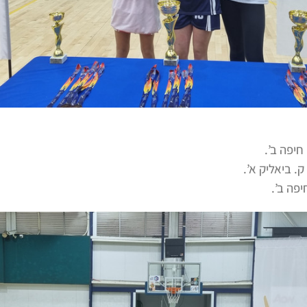
חיפה ב’.
. ביאליק א’.
פה ב’.