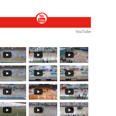
ות
ירוץ כדי לעזור לנו לנפץ כמה
ת הארצית במירוצי שדה... הטבע לבש חג וצבע ואי
🏆🏃‍♀️🏃𝙈𝙤𝙢𝙚𝙣𝙩𝙨... 🌞🌼האליפות הארצית במרוצי שדה בעמק
YouTube
תפ
י שדה!!מאות משתתפ
ת במרוצי שדה...רוצו על זה!! וג
️🏃 יצאנו לדרך אל האליפות הארצית במרוצי שדה!! מ
 ז'-ח' תלמידים🏓
עם": בחמישי האחרון, סנונית
️🏃 האליפות הארצית במרוצי שדה...! ברביעי הקרוב
בלו את תיכון קשת ראם (סליסברג)✨👏👏 אלופת מחוז
𝒕𝒔 𝑻𝒐 𝑹𝒆𝒎𝒆𝒎𝒃𝒆𝒓! קבלו עוד רגעים
🏀🏆🌟 𝟰𝘁𝗵 𝑺𝒆𝒕 - 𝑴𝒐𝒎𝒆𝒏𝒕𝒔 𝑻𝒐 𝑹𝒆𝒎𝒆𝒎𝒃𝒆𝒓! סט רביעי ואחרון
🏀🏆🌟 𝙏𝒉𝒆 𝙁𝒊𝒏𝒂𝒍𝒔 𝙀𝒗𝒆𝒏𝒕! 🌞🏀 שודר הבוקר בערוץ 13...עפר