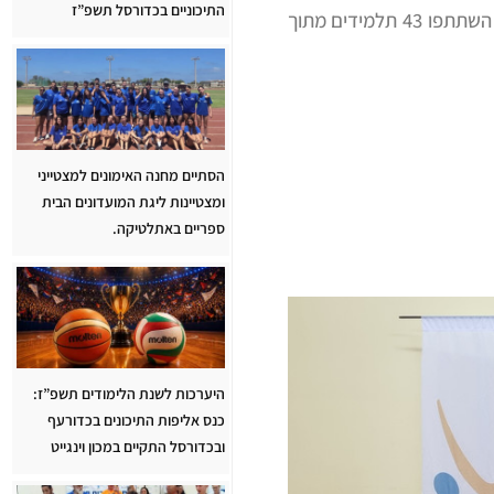
התיכוניים בכדורסל תשפ”ז
בתחרות שאורגנה ע”י הפיקוח על החינוך הגופני במחוז חיפה והתאחדות הספורט לבתי הספר, השתתפו 43 תלמידים מתוך
הסתיים מחנה האימונים למצטייני
ומצטיינות ליגת המועדונים הבית
ספריים באתלטיקה.
היערכות לשנת הלימודים תשפ”ז:
כנס אליפות התיכונים בכדורעף
ובכדורסל התקיים במכון וינגייט