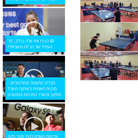
🥋 הכירו את אלה ברלב, דור
העתיד של הג׳ודו הישראלי!
מבדקי התאמה ספורטיביים -
תכנית לאומית בשיתוף משרד
החינוך ומשרד התרבות והספורט
אליפות העולם לבתי ספר בקט