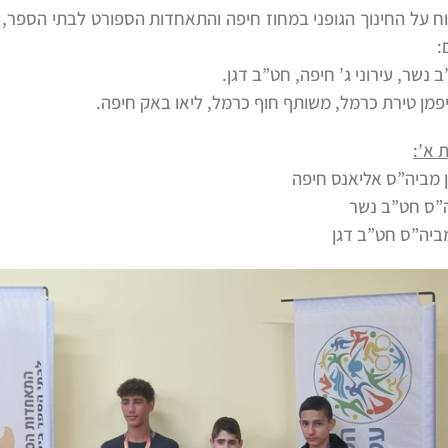
 נשר, עירוני ג’ חיפה, חט”ב דגן.
יפמן טירת כרמל, משותף חוף כרמל, ליאו באק חיפה.
 א’:
ן מביה”ס אליאנס חיפה
ה”ס חט”ב נשר
מביה”ס חט”ב דגן