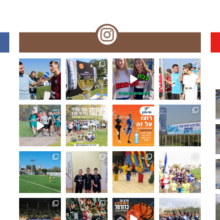
🏆🏃‍♀️🏃 🌞🌼האליפות הארצית במרוצי שדה!! עמק המעיינ
תפסנו אתכם רגע לפני המ
האליפו
🏆🏃‍♀️🏃 מחר!! האליפות הארצית במרוצי שדה! מאות משת
🏆🏃‍♀️🏃 היום!!האליפות הארצית במרוצ
🏆🏃‍♀️🏃 האליפות הארצי
🏆🏃‍♀
ואלופת מחוז ת"א בכדורגל ⚽🏆 היא... ליבוביץ נתניה!!.
🏓🏆 מחוז חיפה: ליגת המועדונים בטנ"ש,
🤸‍♂️⛹️‍♀️ "משחקים כמו פ
🏆🏃‍♀
🏆⚽️ ק
🏀🏆🌟 𝟯𝗿𝗱 𝑺𝒆𝒕 - 𝑴𝒐𝒎𝒆