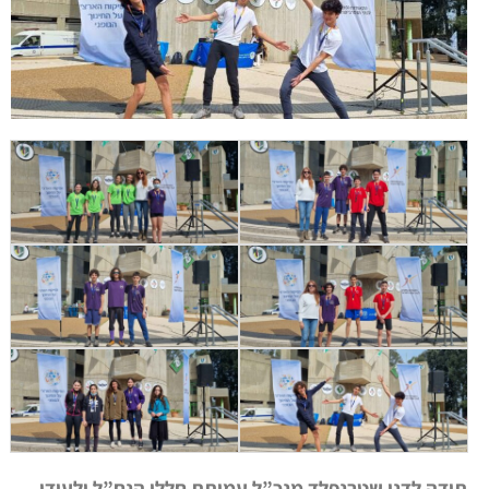
תודה לדני שטרנפלד מנכ”ל עמותת חללי הנח”ל ולעידו