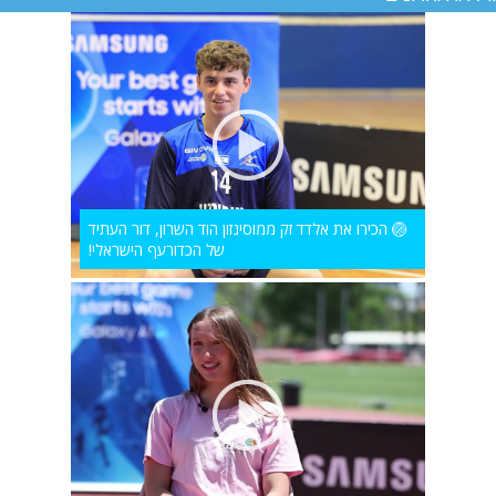
🏐 הכירו את אלדד זק ממוסינזון הוד השרון, דור העתיד
של הכדורעף הישראלי!