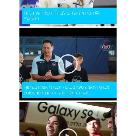
🥋 הכירו את אלה ברלב, דור העתיד של הג׳ודו
הישראלי!
מבדקי התאמה ספורטיביים - תכנית לאומית בשיתוף
משרד החינוך ומשרד התרבות והספורט