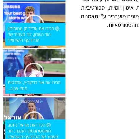
ימון יומיות, ספורטיביות
ימונים מועברים ע”י מאמנים
 והספורטאיות.
🏐 הכירו את אלדד זק ממוסינזון
הוד השרון, דור העתיד של
הכדורעף הישראלי!
הכירו את אור ברקוביץ, אתלטית
מתל אביב...
🏐 הכירו את אוראל נתנוב
מאוסטרובסקי רעננה, דור
העתיד של הכדורעף הישראלי!