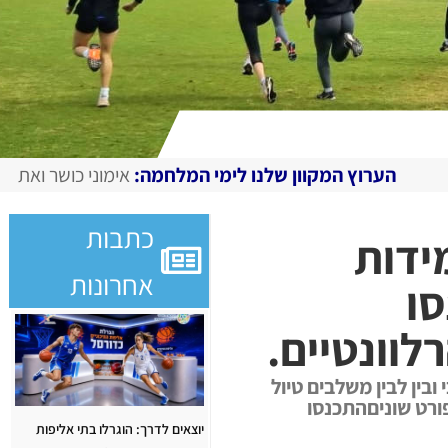
קוון שלנו לימי המלחמה:
אימוני כושר ואתגרים מצולמים, מגזין
כתבות
ה, מעל 300 תלמידות
אחרונות
סו
לוונטיים.
בין לבין משלבים טיול
ת ותלמידים בענפי ספורט שוניםהתכנסו
יוצאים לדרך: הוגרלו בתי אליפות