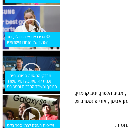
🥋 הכירו את אלה ברלב, דור
העתיד של הג׳ודו הישראלי!
מבדקי התאמה ספורטיביים -
תכנית לאומית בשיתוף משרד
החינוך ומשרד התרבות והספורט
, אביב הלפרן, יניב קרמזין,
נתן אביטן , אורי פינסטרבוש,
תמיד.
אליפות העולם לבתי ספר בקט