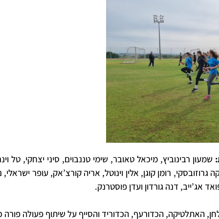
שמעון רבינוביץ, מיכאל טאובר, שימי טננבוים, סיני יצחקי, טל וינר
יקה גרוזובסקי, רומן קוגן, אלין וינוטל, אריה קורצ’אק, עופר ישראלי, 
ואד אג’ייב, דנה גורדון ועדן פוסטרנק.
ן, האתלטיקה, הכדורעף, הכדוריד והסייף על שיתוף פעולה פורה כ