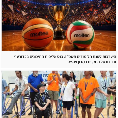
היערכות לשנת הלימודים תשפ”ז: כנס אליפות התיכונים בכדורעף
ובכדורסל התקיים במכון וינגייט