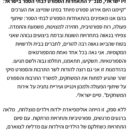
זיו ישראלי, מנכ”ל התאחדות הספורט לבתי הספר בישראל
:
“קיימנו היום אירוע ספורט מיוחד במינו שמייצג את הערכים
בהם אנו מאמינים בהתאחדות הספורט לבתי הספר: שיתוף
פעולה, רוח ספורטיבית, חתירה למצוינות, משמעת והתמדה.
צפיתי בגאווה בתחרויות השונות וברמת ביצועים גבוהה שאני
בטוח שהביאו גאווה רבה להורים, לחברים בבית ולרשויות
המקומיות. אני גאה בכל אחד ואחת מהספורטאים
והספורטאיות. תשקיעו, תתאמנו, תחלמו גבוה ולשם תגיעו.
בהזדמנות זו אני גם רוצה להודות לשר התרבות והספורט מיקי
זוהר שהגיע לפתוח את המשחקים, למשרד התרבות והספורט
על שיתוף הפעולה ולמכון וינגייט ועיריית נתניה על אירוח
המשחקים”. סיים ישראלי.
ללא ספק, זו הייתה אולימפיאדת ילדות וילדים מוצלחת, מלאה
ברגעים מרגשים, ספורטיביות ותחרויות מרתקות. עם סיום
התחרויות כשחלקם של הילדים והילדות עם מדליות לצווארם,