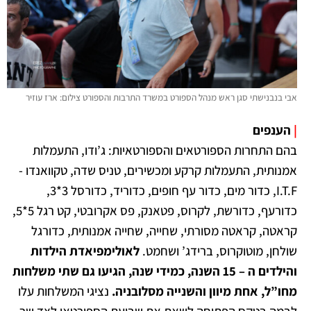
אבי בנבנישתי סגן ראש מנהל הספורט במשרד התרבות והספורט צילום: ארז עוזיר
|
הענפים
בהם התחרות הספורטאים והספורטאיות: ג’ודו, התעמלות
אמנותית, התעמלות קרקע ומכשירים, טניס שדה, טקוואנדו -
I.T.F, כדור מים, כדור עף חופים, כדוריד, כדורסל 3*3,
כדורעף, כדורשת, לקרוס, פטאנק, פס אקרובטי, קט רגל 5*5,
קראטה, קראטה מסורתי, שחייה, שחייה אמנותית, כדורגל
שולחן, מוטוקרוס, ברידג’ ושחמט.
לאולימפיאדת הילדות
והילדים ה – 15 השנה, כמידי שנה, הגיעו גם שתי משלחות
מחו”ל, אחת מיוון והשנייה מסלובניה.
נציגי המשלחות עלו
לבמה בטקס הפתיחה לשאת את שבועת הספורטאי לצד שר