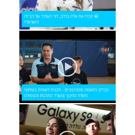
🥋 הכירו את אלה ברלב, דור העתיד של הג׳ודו
הישראלי!
מבדקי התאמה ספורטיביים - תכנית לאומית בשיתוף
משרד החינוך ומשרד התרבות והספורט