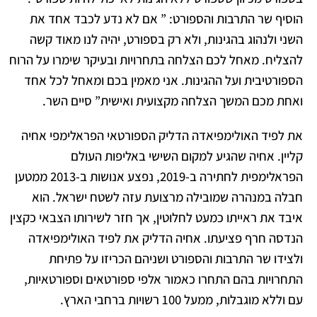
הוסיף שר התרבות והספורט: ” אם לא נדע לכבד אחד את
השני ולנהוג בהגינות, ולא רק בספורט, יהיה לנו מאוד קשה
להצליח. מאחל לכם הצלחה בתחרויות ובעיקר שימרו על הרוח
הספורטיבית ועל ההגינות. אני מאמין בכם ומאחל לכל אחד
ואחת מכם המשך הצלחה מקצועית ואישית” סיים השר.
את לפיד האולימפיאדה הדליק הספורטאי הפראלימפי אחיה
קליין. אחיה שהגיע למקום השישי באליפות העולם
הפראלימפית לחתירה ב-2019, נפצע אנושות ב-2013 ממטען
חבלה במנהרה שמובילה מרצועת עזה לשטח ישראל. הוא
איבד את ראייתו כמעט לחלוטין, אך חזר לשירותו הצבאי כקצין
הנדסה חרף פציעתו. אחיה הדליק את לפיד האולימפיאדה
ולצידו שר התרבות והספורט ושניהם הכריזו על פתיחת
התחרויות בהם התחרו כאמור אלפי ספורטאים וספורטאיות,
עם וללא מוגבלות, ממעל 100 רשויות ברחבי הארץ.