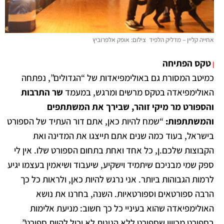
אחייה קליין – מדליק הלפיד צילום: אופק אלפרוביץ
טקס הפתיחה
|
כמיטב המסורת גם באולימפיאדות של “הגדולים”, נפתחה
האולימפיאדה בטקס מרשים ומרגש, במעמד
שר התרבות
והספורט מר מיקי זוהר, שבירך את המשתתפים
והמשתתפות:
“שמח להיות כאן, אתם דור העתיד של הספורט
בישראל, בעוד כמה שנים אתם תייצגו את המדינה ואת
הקבוצות שלכם.ן, כל אחד ואחת בתחום הספורט שלו. אין לי
ספק שמי מבניכם שיתמיד וישקיע, שיעבוד ושיאמין בעצמו יגיע
לרמות הגבוהות ביותר. אני נרגש להיות כאן, ולראות כל כך
הרבה ספורטאים וספורטאיות. השנה, בחרנו את נושא
האולימפיאדה שהוא בעיניי כל כך חשוב: מניעת אלימות
בספורט מכיוון שספורט ללא הגינות לא יכול להיות ספורט”.