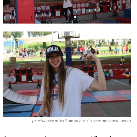
האחים שרים ואמור פז על ה”נינג’ה סמסונג”
צילום: אופק אלפרוביץ