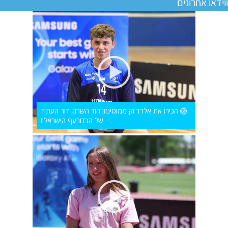
ווידאו אחרונים
🏐 הכירו את אלדד זק ממוסינזון הוד השרון, דור העתיד
של הכדורעף הישראלי!