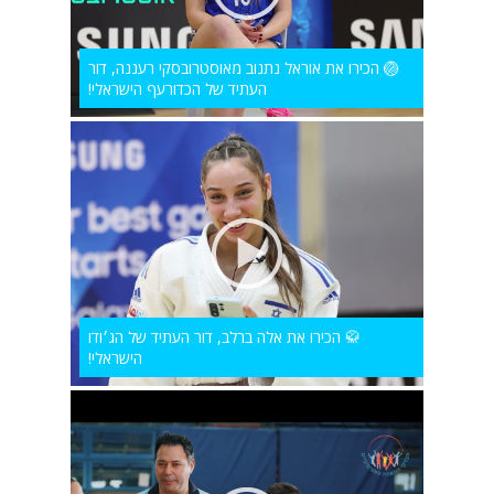
🏐 הכירו את אוראל נתנוב מאוסטרובסקי רעננה, דור
העתיד של הכדורעף הישראלי!
🥋 הכירו את אלה ברלב, דור העתיד של הג׳ודו
הישראלי!