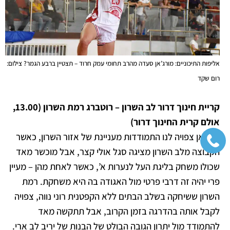
אליפות התיכוניים: מורג’אן סעדה מהרב תחומי עמק חרוד – תצטיין ברבע הגמר? צילום:
רום שקד
קריית חינוך דרור לב השרון – רוטברג רמת השרון (13.00,
אולם קרית
החינוך דרור
)
גם כאן צפויה לנו התמודדות מעניינת של אזור השרון, כאשר
הקבוצה מלב השרון מציגה סגל אולי קצר, אבל מוכשר מאד
שכולו משחק בליגת העל לנערות א’, כאשר לאחת מהן – מעיין
פרי יהיה זה דרבי פרטי מול האגודה בה היא משחקת. רמת
השרון ששיחקה בשלב הבתים ללא הקפטנית רוני נווה, צפויה
לקבל אותה בהדרגה בזמן הקרוב, אבל תתקשה מאד
להתמודד מול יתרון הגובה הבולט של הבנות של יריב לב ארי.