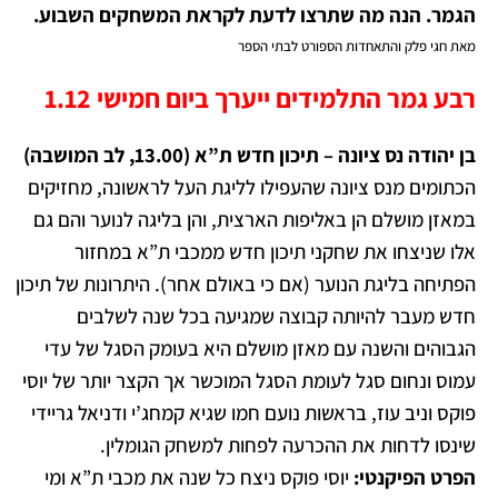
הגמר. הנה מה שתרצו לדעת לקראת המשחקים השבוע.
מאת חגי פלק והתאחדות הספורט לבתי הספר
רבע גמר התלמידים ייערך ביום חמישי 1.12
בן יהודה נס ציונה – תיכון חדש ת”א (13.00, לב המושבה)
הכתומים מנס ציונה שהעפילו לליגת העל לראשונה, מחזיקים
במאזן מושלם הן באליפות הארצית, והן בליגה לנוער והם גם
אלו שניצחו את שחקני תיכון חדש ממכבי ת”א במחזור
הפתיחה בליגת הנוער (אם כי באולם אחר). היתרונות של תיכון
חדש מעבר להיותה קבוצה שמגיעה בכל שנה לשלבים
הגבוהים והשנה עם מאזן מושלם היא בעומק הסגל של עדי
עמוס ונחום סגל לעומת הסגל המוכשר אך הקצר יותר של יוסי
פוקס וניב עוז, בראשות נועם חמו שגיא קמחג’י ודניאל גריידי
שינסו לדחות את ההכרעה לפחות למשחק הגומלין.
הפרט הפיקנטי:
יוסי פוקס ניצח כל שנה את מכבי ת”א ומי