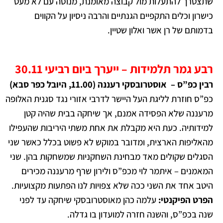
שתצטרך להתעלות מול קבוצה מאומנת, מנוסה עם לא מעט
כישרון וכלים התקפיים הגנתיים והרבה ניסיון על הקווים
בדמותם של רן אשר ואלון שטיין.
רבע גמר תלמידות – ייערך ביום רביעי 30.11
רבין כפ”ס – אוסטרובסקי רעננה (11.00,
היובל כפר
סבא
)
כפ”ס חוזרת לליגת העל היישר לדרבי אזורי נגד סגנית האלופה
מרעננה שלא הפסידה אמנם, אך שיחקה בבית שהיה קטן
למידותיה. כעת היא מקבלת את אחת משתי היריבות שהעפילו
מהאליפות הארצית, ומדובר במוקש לא פשוט בכלל כאשר שני
הסגלים שקולים מאד מבחינת השחקניות שמשחקות בהן. שני
המאמנים – איתמר לוי מכפ”ס ולירון שרף מרעננה מכירים
היטב אחד את השני ככה שלא צפויות לנו הפתעות מקצועיות.
הפרט הפיקנטי:
עלמה כהן מאוסטרובסקי שיחקה עד לפני
שנה בכפ”ס, והשנה חזרה למועדון בו גדלה.