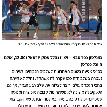
אליפות התיכוניים: בליך ר”ג מהמועמדות ללכת עד הסוף צילום: ארז עוזיר
כצנלסון כפר סבא – ויצ”ו נהלל עמק יזרעאל (13.00, אולם
היובל כפ”ס)
כפ”ס מגיעה בשנים האחרונות לשלבים הגבוהים ולעיתים
נעצרת בשלב הזה כמו שקרה לה אשתקד. נהלל לא הייתה
בחצי הגמר מעולם ורוצה לצלוח את שלב רבע הגמר, אך גם
היא קיבלה משוכה לא פשוטה מול קבוצה מוכשרת ומנוסה
שמפגינה יכולת טובה בעיקר באולמה הביתי. שתי הקבוצות
אמורות להיפגש גם בליגת הנוער בהמשך. בנוסף גולן