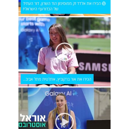
🏐 הכירו את אלדד זק ממוסינזון הוד השרון, דור העתיד
של הכדורעף הישראלי!
הכירו את אור ברקוביץ, אתלטית מתל אביב...