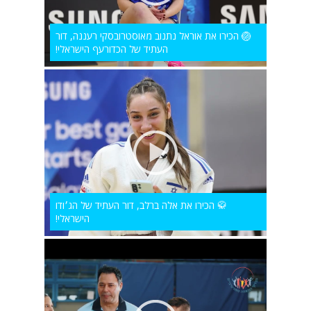
🏐 הכירו את אוראל נתנוב מאוסטרובסקי רעננה, דור
העתיד של הכדורעף הישראלי!
🥋 הכירו את אלה ברלב, דור העתיד של הג׳ודו
הישראלי!