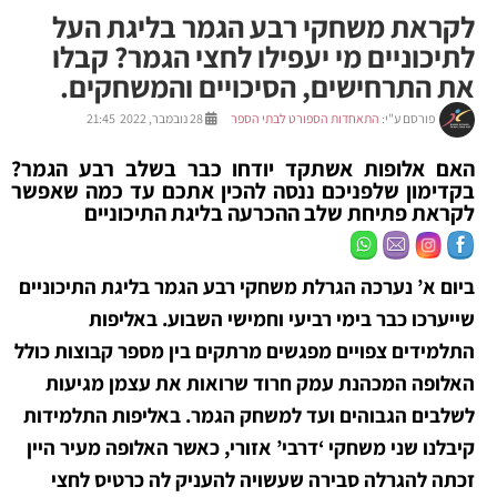
לקראת משחקי רבע הגמר בליגת העל
לתיכוניים מי יעפילו לחצי הגמר? קבלו
את התרחישים, הסיכויים והמשחקים.
פורסם ע"י:
התאחדות הספורט לבתי הספר
28 נובמבר, 2022 21:45
האם אלופות אשתקד יודחו כבר בשלב רבע הגמר?
בקדימון שלפניכם ננסה להכין אתכם עד כמה שאפשר
לקראת פתיחת שלב ההכרעה בליגת התיכוניים
ביום א’ נערכה הגרלת משחקי רבע הגמר בליגת התיכוניים
שייערכו כבר בימי רביעי וחמישי השבוע. באליפות
התלמידים צפויים מפגשים מרתקים בין מספר קבוצות כולל
האלופה המכהנת עמק חרוד שרואות את עצמן מגיעות
לשלבים הגבוהים ועד למשחק הגמר. באליפות התלמידות
קיבלנו שני משחקי ‘דרבי’ אזורי, כאשר האלופה מעיר היין
זכתה להגרלה סבירה שעשויה להעניק לה כרטיס לחצי