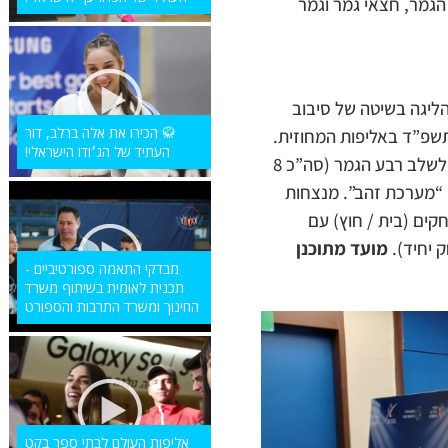
גמר, חצאי גמר וגמר
 ימשיכו לשחק 8 קבוצות שישחקו את הליגה בשיטה של סיבוב
🥋 הכירו את אלה ברלב, דור
 וישחקו בשנת תשפ”ד באליפות המחוזית.
העתיד של הג׳ודו הישראלי!
6 הקבוצות הראשונות בבית (יחד עם שתי מנצחות משחקי חצי גמר האליפות הארצית) תעפלנה לשלב רבע הגמר (סה”כ 8
 “מערכת זהב”. מנצחות
קים (בית / חוץ) עם
 יחיד).
מועד מתוכנן
מבדקי התאמה ספורטיביים -
תכנית לאומית בשיתוף משרד
החינוך ומשרד התרבות והספורט
אליפות העולם לבתי ספר בקט