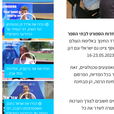
🏐 הכירו את אלדד זק ממוסינזון
הוד השרון, דור העתיד של
אחדות הספורט לבתי הספר
הכדורעף הישראלי!
ד החינוך באליפות העולם
סף ציינו גם ישראלי וגם דגן
ואמצעים טכנולוגיים, זאת
הכירו את אור ברקוביץ, אתלטית
מתל אביב...
ר בכל המדיות, הפרסום
ינת הרמה, הן מבחינת
ם חשובים לצורך הערכות
🏐 הכירו את אוראל נתנוב
טרה לשדר את כל
מאוסטרובסקי רעננה, דור
העתיד של הכדורעף הישראלי!