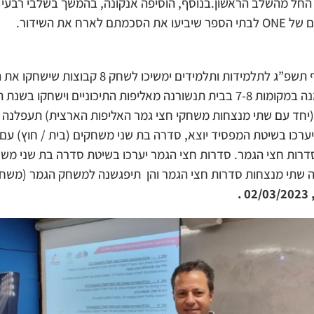
החל מהשלב הראשון.בנוסף, הוסיפה אנקונה, בהמשך בשלבי רבעי ה
רח את השידור.
באליפות התיכוניים בכדורעף תשפ”ג לתלמידות ותלמידים
אחד. שתי הקבוצות שתסיימנה במקומות 7-8 בבית תנשורנה מאליפות התיכוניים
יערכו בשיטת המפסיד יוצא, סדרה בת שני משחקים (בית / חוץ) עם
דרות חצי הגמר. סדרות חצי הגמר יערכו בשיטת סדרה בת שני משח
 שתי מנצחות סדרות חצי הגמר והן תיפגשנה למשחק הגמר (משחק
.