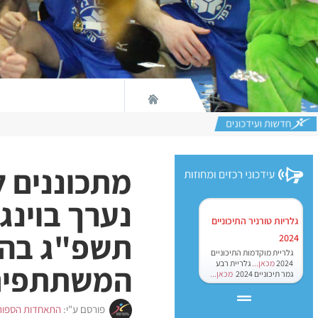
מתכוננים ל
נערך בוינג
גלריות טורניר התיכוניים
תשפ"ג בהש
2024
גלריית מוקדמות התיכוניים
2024
מכאן...
גלריית רבע
המשתתפים
גמר תיכוניים 2024
מכאן...
פורסם ע"י:
התאחדות הספור