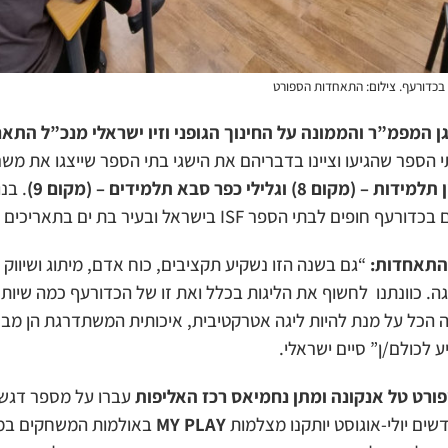
 בכדורעף. צילום: התאחדות הספורט
גן המפמ”ר והממונה על החינוך הגופני וזיו ישראלי מנכ”ל הת
 הספר שהגיעו וציינו בדבריהם את הישגי בתי הספר שייצגו את משר
 8) וגלילי כפר סבא תלמידים – (מקום 9)
. בנו
פר ISF בישראל ובעיר בת ים בתאריכים 16-23.05.2023
ההתאחדות:
“גם בשנה הזו נשקיע תקציבים, כוח אדם, מיתוג ושיווק 
גה.
כוונתנו לחשוף את הליגות בכלל ואת זו של הכדורעף כמה שיות
 הכל על מנת להיות ליגה אטרקטיבית, איכותית המשתדרגת הן מבח
ע לכולם/ן” סיים ישראלי.
ורט טל אנקונה ומתן נחמיאס רכז האליפות
עברו על מספר דגשי
שים יולי-אוגוסט יותקנו מצלמות
MY PLAY
באולמות המשחקים במ