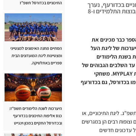
התיכוניים בכדורסל תשפ”ז
יים בכדורעף, נערך
במכון וינגייט כנס הכנה והיערכות של ליגת העל לתיכוניים. בכנס השתתפו נציגי 8 קבוצות התלמידים ו-8
ספר כבר מכינים את
היערכות של ליגת העל
הסתיים מחנה האימונים למצטייני
ומצטיינות ליגת המועדונים הבית
ת בשנת הלימודים
ספריים באתלטיקה.
-8 קבוצות התלמידות. השנה, עד השלבים הגבוהים של
האליפות, ישודרו משחקי האליפות באתר האינטרנט של התאחדות הספורט, בשיתוף חברת MYPLAY. משחקי
ONE), באפליקציה וברשתות. כמו בכדורסל, גם בכדורעף
היערכות לשנת הלימודים תשפ”ז:
”ג. ליגת התיכוניים, או
כנס אליפות התיכונים בכדורעף
 וצופות רבים הן במגרשים
ובכדורסל התקיים במכון וינגייט
בל עדכונים חדשים