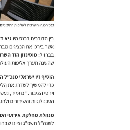
כנס הכנה והיערכות לאליפות התיכוניים
בין הדוברים בכנס היו
גיא ד
אשר בירכו את הנציגים מבתי
בברזיל:
מוסינזון הוד השרון תלמידות – (מקום
שהשנה תערך אליפות העולם בכדורעף חופים לבתי הס
הוסיף זיו ישראלי מנכ”ל 
כדי להמשיך לשדרג את הלי
ויחסי הציבור.
“כתמיד, נעשה
הטכנולוגיות והשידורים ולהגי
מנהלת מחלקת אירועי הספ
לשנה”ל תשפ”ג וציינו שבחוד