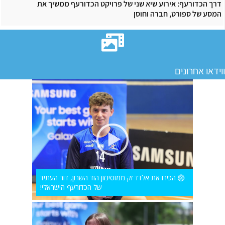
דרך הכדורעף: אירוע שיא שני של פרויקט הכדורעף ממשיך את
המסע של ספורט, חברה וחוסן
ווידאו אחרונים
🏐 הכירו את אלדד זק ממוסינזון הוד השרון, דור העתיד
של הכדורעף הישראלי!