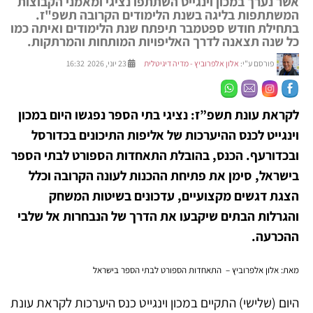
אשר נערך במכון וינגייט השתתפו נציגי ומאמני הקבוצות
המשתתפות בליגה בשנת הלימודים הקרובה תשפ"ז.
בתחילת חודש ספטמבר תיפתח שנת הלימודים ואיתה כמו
כל שנה תצאנה לדרך האליפויות המותחות והמרתקות.
פורסם ע"י:
אלון אלפרוביץ - מדיה דיגיטלית
23 יוני, 2026 16:32
לקראת עונת תשפ”ז: נציגי בתי הספר נפגשו היום במכון
וינגייט לכנס ההיערכות של אליפות התיכונים בכדורסל
ובכדורעף. הכנס, בהובלת התאחדות הספורט לבתי הספר
בישראל, סימן את פתיחת ההכנות לעונה הקרובה וכלל
הצגת דגשים מקצועיים, עדכונים בשיטות המשחק
והגרלות הבתים שיקבעו את הדרך של הנבחרות אל שלבי
ההכרעה.
מאת: אלון אלפרוביץ – התאחדות הספורט לבתי הספר בישראל
היום (שלישי) התקיים במכון וינגייט כנס היערכות לקראת עונת