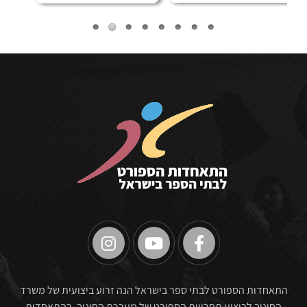
🏆
התאחדות הספורט לבתי ספר בישראל הנה זרוע ביצועית של משרד
החינוך לביצוע תחרויות הספורט של מערכת החינוך. בהתאחדות