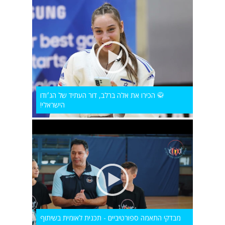
🥋 הכירו את אלה ברלב, דור העתיד של הג׳ודו
הישראלי!
מבדקי התאמה ספורטיביים - תכנית לאומית בשיתוף