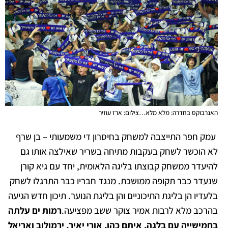
האנרבוקס בחדרה: מלא מלא…צילום: ארז עוזיר
עמק חפר התייצבה למשחק בחיסרון די משמעותי – בן שרף
לא הוכשר לשחק בעקבות מתיחה בשריר שאילצה אותו גם
להיעדר ממשחק קבוצתו בליגה הלאומית, יחד עם גיא קורן
שנעדר כבר תקופה ממושכת. מנגד חבריו כבר התרגלו לשחק
בלעדיו הן בליגת התיכוניים והן בליגת הנוער. תיכון חדש הגיעה
בהרכב מלא לרבות אמיר צוקר ששב מפציעה.
רמות ים עלתה
בחמישייה עם בלגה, איתם כהן, אורי יאיר, ירמולוב ואריאל