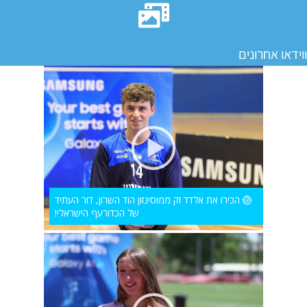
ווידאו אחרונים
🏐 הכירו את אלדד זק ממוסינזון הוד השרון, דור העתיד
של הכדורעף הישראלי!