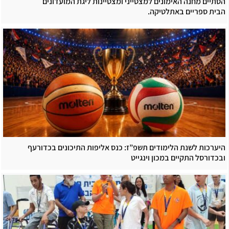
הסתיים מחנה האימונים למצטייני ומצטיינות ליגת המועדונים
הבית ספריים באתלטיקה.
היערכות לשנת הלימודים תשפ”ז: כנס אליפות התיכונים בכדורעף
ובכדורסל התקיים במכון וינגייט