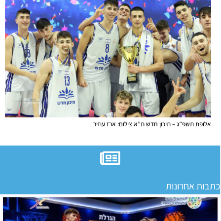
אלופת תשפ”ג – תיכון חדש ת”א צילום: ארז עוזיר
כתבות אחרונות