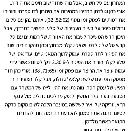
האחרון עם סל חשוב, אבל נווה שחזר שוב חימם את הידית.
אורי כהן וגולדמן החזירו במהירות את היתרון לדו ספרתי והורידו
את רמות ים לפסק זמן נוסף
(52:62, 32). איתם כהן עם סלים
גדולים כיפר על בעיית העבירות של סלע והמשיך במרדף, אבל
תיכון חדש המשיכה לשבור את האזורית של רמות ים עם סלי
קרש סל של גולדמן ושאקי. קלר מבחוץ וכהן מהקו הורידו שוב
את הפיגור לחד
ספרתי עמוק לתוך המאני טיים. עוד אס’ של
סלע לקלר הוריד את הפיגור ל-6 2.30 דק’ לסיום כאשר עדי
עמוס עוצר את הריצה עם פסק זמן (71:65, 38). אורי כהן חזר
מפסק הזמן עם שלשת קלאץ’ גדולה, אבל קלר הצעיר היה
האיש של עמק חפר.
נווה נתן את ההיי-לייט של המשחק עם
הטבעה בעוד קלר המשיך לנפק מהלכים גדולים מול ענקי
ת”א. זריקה של יאיר לשלשה במעבר הלכה לשום מקום כדקה
לסיום ונתנה את הסממן להכרעת ההתמודדות ולהחזרת
התואר כאשר גולדמן
שנשלח לקו סגר עניין.