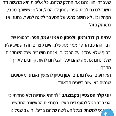
שעברה וחוו ונתנו את החלק שלהם. כל אליפות היא מרגשת וזה
חשוב לנו גם לבית ספר שנותן לנו הכול, וכל מי ששותף מכבי,
הקהל וכו’. לא חושב כרגע על המעבר לליגה לנוער. נחגוג ואז
נתעסק בזה”.
עמית בן דוד ורמון וולפסון מאמני עמק חפר:
“בסופו של
דבר ההרכב החסר אמר את שלו. היינו קצרים וזה השפיע עלינו
בסוף שלא עמדנו על הרגליים. אנחנו חושבים שכל השחקנים
שלנו נתנו את מה שהם יכלו והצלחנו להיות קרובים לאורך
הדרך.
האירועים האלו נותנים המון ניסיון להמשך ואנחנו מאמינים
שנהיה כאן שוב בשנים הבאות”.
יוני קלר המצטיין בקבוצתו:
“לקחתי אחריות ולא פחדתי כי
אני כבר רגיל למעמדים האלו. במחצית הראשונה התקשינו
להיכנס למשחק בגלל השליטה שלהם בריב’. חושב שגילינו