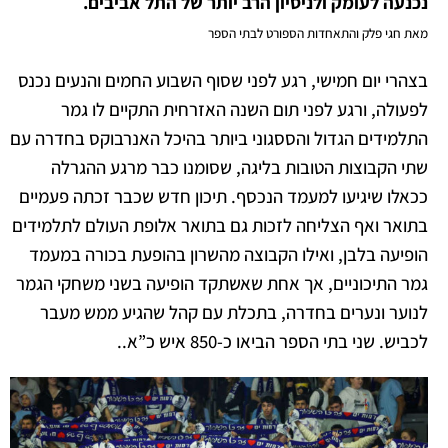
נכנעה לעומק ולניסיון הרב יותר של התל אביבים.
מאת חגי פלק והתאחדות הספורט לבתי הספר
בצהרי יום חמישי, רגע לפני שסוף השבוע החמים והנעים נכנס
לפעולה, ורגע לפני תום השנה האזרחית התקיים לו גמר
התלמידים הגדול והססגוני ביותר בהיכל האנרבוקס בחדרה עם
שתי הקבוצות הטובות בליגה, שסומנו כבר מרגע ההגרלה
ככאלו שיגיעו למעמד הנכסף. תיכון חדש שכבר זכתה פעמיים
בתואר ואף הצליחה לזכות גם בתואר אלופת העולם לתלמידים
הופיעה בלבן, ואילו הקבוצה מהשרון בהופעת בכורה במעמד
גמר התיכוניים, אך אחת שאשתקד הופיעה בשני משחקי הגמר
לנוער ונערים בחדרה, בתכלת עם קהל שהגיע ממש מעבר
לכביש. שני בתי הספר הביאו כ-850 איש כ”א..