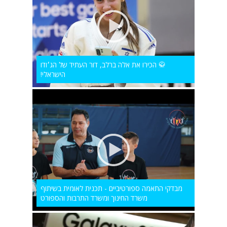
🥋 הכירו את אלה ברלב, דור העתיד של הג׳ודו
הישראלי!
מבדקי התאמה ספורטיביים - תכנית לאומית בשיתוף
משרד החינוך ומשרד התרבות והספורט