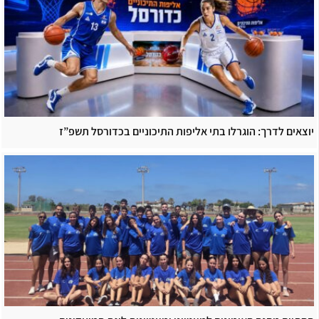
יוצאים לדרך: הוגרלו בתי אליפות התיכוניים בכדורסל תשפ”ז