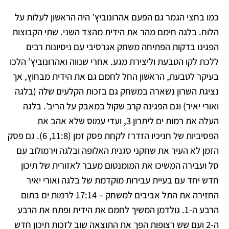
כמו בחצי הגמר גם הפעם אהרונוביץ’ היה הראשון לעלות על
הלוח. בלגה חימם מהר את הידית מהצד השני. שתי הקבוצות
הפגינו בדקות הפתיחה משחק אגרסיבי עם ניסיונות רבים
ללכת לקו הטבעת וליצירת מגע. אחרי שנווה ואהרונוביץ’
הלכו
בעיקר לטבעת, הראשון החל לחמם גם את הידית מבחוץ, אך
נציגת השרון נשארה במשחק גם בזכות הקלעים שלה (בלגה
ואורי יאיר) וגם הפגינה קרב שקול במאבק על הריב’. בלגה
העלה את רמות ים ליתרון 3, ועדי עמוס
שלא אהב את
הפסיביות של חניכיו הזדרז לקחת פסק זמן (11:8, 6). גם פסק
הזמן לא העיר את שחקני סגנית האלופה ובלגה וירמולוב עם
סל ועבירה המשיכו את המומנטום מעבר לאזורית של תיכון
חדש יחד עם בעיית עבירות מוקדמת
של בלגה ואורי יאיר
החזירה את התל אביבים למשחק – 17:14 לרמות ים בתום
הרבע ה-1.
גולדמן המשיך לחמם את הידית ופתח את הרבע
ה-2 ועם שש רצופות הפך את התוצאה שוב לזכות תיכון חדש