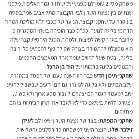
משחק מס’ 2 טומן לנו מפגש של שיחזור גמר האליפות מלפני
שנתיים בין נציגת השרון לבין הקבוצה מתל אביב שמתבססת
בעיקרה על שחקני קבוצת הנוער של מכבי ת”א מוליכת המחוז
הדרומי בליגה לנוער. כפ”ס כבר הוכיחה בשתי המסגרות כי
מדובר באגוז קשה לפיצוח, ולמרות הסגל היחסית קצר שלה
היא מסוגלת להתמודד בצורה שקולה ואף להפתיע כל יריבה
בליגה, ובטח שעל הקווים עומד אחד המאמנים החכמים
והמנוסים בליגה בדמותו של
הוד בן הרצל
.
שחקני תיכון חדש
כבר חוו השנה טעמו של הפסד במסגרת
שלב הבתים (לא בליגה לנוער) וגם הם יודעים שבשביל להגיע
שוב למעמד הגמר הם יצטרכו לעבור מסע ארוך ולא פשוט,
ויצטרכו להיות בשיאם כדי לא לאבד את יתרון הביתיות בו הם
מחזיקים.
שחקני המפתח:
בצד של נציגת השרון שימו לב ל
עידן
זילבר-שלג
, הנצר השני למשפחת כדורסלנים (השלישית
בדרך), בסה”כ תלמיד כיתה י”א אבל הפך להיות השחקן