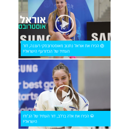
🏐 הכירו את אוראל נתנוב מאוסטרובסקי רעננה, דור
העתיד של הכדורעף הישראלי!
🥋 הכירו את אלה ברלב, דור העתיד של הג׳ודו
הישראלי!