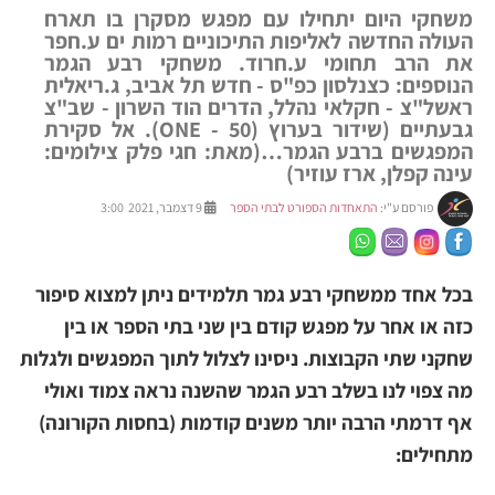
משחקי היום יתחילו עם מפגש מסקרן בו תארח
העולה החדשה לאליפות התיכוניים רמות ים ע.חפר
את הרב תחומי ע.חרוד. משחקי רבע הגמר
הנוספים: כצנלסון כפ"ס - חדש תל אביב, ג.ריאלית
ראשל"צ - חקלאי נהלל, הדרים הוד השרון - שב"צ
גבעתיים (שידור בערוץ (ONE - 50). אל סקירת
המפגשים ברבע הגמר…(מאת: חגי פלק צילומים:
עינה קפלן, ארז עוזיר)
פורסם ע"י:
התאחדות הספורט לבתי הספר
9 דצמבר, 2021 3:00
בכל אחד ממשחקי רבע גמר תלמידים ניתן למצוא סיפור
כזה או אחר על מפגש קודם בין שני בתי הספר או בין
שחקני שתי הקבוצות. ניסינו לצלול לתוך
המפגשים ולגלות
מה צפוי לנו בשלב רבע הגמר שהשנה נראה צמוד ואולי
אף דרמתי הרבה יותר משנים קודמות (בחסות הקורונה)
מתחילים: