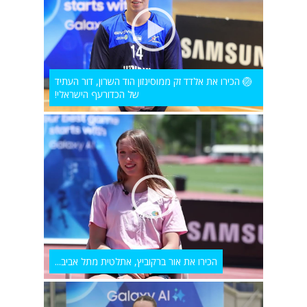
🏐 הכירו את אלדד זק ממוסינזון הוד השרון, דור העתיד
של הכדורעף הישראלי!
הכירו את אור ברקוביץ, אתלטית מתל אביב...