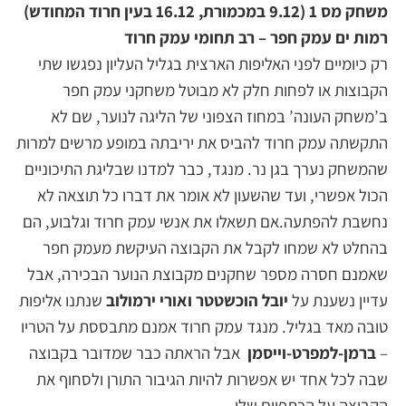
משחק מס 1 (9.12 במכמורת, 16.12 בעין חרוד המחודש)
רמות ים עמק חפר – רב תחומי עמק חרוד
רק כיומיים לפני האליפות הארצית בגליל העליון נפגשו שתי
הקבוצות או לפחות חלק לא מבוטל משחקני עמק חפר
ב’משחק העונה’ במחוז הצפוני של הליגה לנוער, שם לא
התקשתה עמק חרוד להביס את יריבתה במופע מרשים למרות
שהמשחק נערך בגן נר. מנגד, כבר למדנו שבליגת התיכוניים
הכול אפשרי, ועד שהשעון לא אומר את דברו כל תוצאה לא
נחשבת להפתעה.
אם תשאלו את אנשי עמק חרוד וגלבוע, הם
בהחלט לא שמחו לקבל את הקבוצה העיקשת מעמק חפר
שאמנם חסרה מספר שחקנים מקבוצת הנוער הבכירה, אבל
עדיין נשענת על
יובל הוכשטטר
ואורי ירמולוב
שנתנו אליפות
טובה מאד בגליל.
מנגד עמק חרוד אמנם מתבססת על הטריו
–
ברמן-למפרט-וייסמן
אבל הראתה כבר שמדובר בקבוצה
שבה לכל אחד יש אפשרות להיות הגיבור התורן ולסחוף את
הקבוצה על הכתפיים שלו.