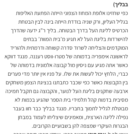
בבליך)
כפי שחזינו אלופת המחוז הצפוני הייתה הפתעת האליפות
בגליל העליון, ורק שניה בודדת הייתה בינה לבין הבטחת
הכרטיס לליגת העל בדרך הבטוחה. בליך ר”ג ידעה שהדרך
להישרדות בליגת העל לא תגיע מ’בית המוות’ בבתים
המוקדמים והצליחה לשרוד סדרה קשוחה ודרמתית ולהוריד
לראשונה אימפריה בדמותה של מטרו-ווסט רעננה. מנגד דווקא
כאשר אתה מגיע עם ניסיון מול קבוצה אלמונית בדמותה של
כברי, הלחץ יכול לעשות את שלו.
על פניו אין יותר מדי פערים
בין הקבוצות כאשר כפי שכבר כתבתנו בנציגת הצפון משחקים
ארבעה שחקנים בליגת העל לנוער, והקבוצה גם תקבל תמיכה
מסיבית בדמות קהל תלמידי בית הספר שהגיע בכמות לא
מבוטלת לגליל לתמוך בחבריו. מנגד בבליך כבר חוו בעבר
נפילה לליגה הארצית, ומאמינים שיצליחו לעמוד במבחן
הבגרות העיקרי שמצפה להן בשבועיים הקרובים.