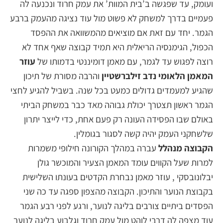
ועומק, עד שפגשה ב’בית המוות’ את עמק חרוד ונכנעה לה
פעמיים בדרך למשחק לא פשוט מול עוד נציגה מהעמק ברבע
הגמר. יחד עם זאת אם מוציאים מהמשוואה את ההפסד
הכפול, הגימנסיה הריאלית היא תמיד קבוצה שאף אחד לא
רוצה לפגוש עד לגמר, עם מאמן דומיננטי בדמותו של
עוזר
המאמן הלאומי נדב זילברשטיין
והרבה מסורת של תיכון
שהגיע למעמדים גדולים כמעט בכל שנה. בשביל להגיע לחצי
הגמר ראשון תצטרך יכולת גבוהה מאד כבר במשחק הביתי
באולם שבו הפסידה העונה רק פעם אחת, כדי לייצר יתרון
שלשחקני העמק יהיה קשה לסגור בגומלין.
הקבוצה מנהלל
עברה במהלך הקורונה חילופי משמרות
למרות שעל הקווים עומד המאמן הצעיר והמוכשר גולן
יבלונובסקי , עוזר מאמן נבחרת הקדטים בעונתו השלישית
בקבוצת הנוער והתיכון. הקבוצה מהצפון ספגה עד כה שני
הפסדים ביתיים צורבים בליגה לנוער, ורגע לפני רבע הגמר
עוד מצפה לה דרבי לוהט מול עמק חרוד וגלבוע בליגה לנוער