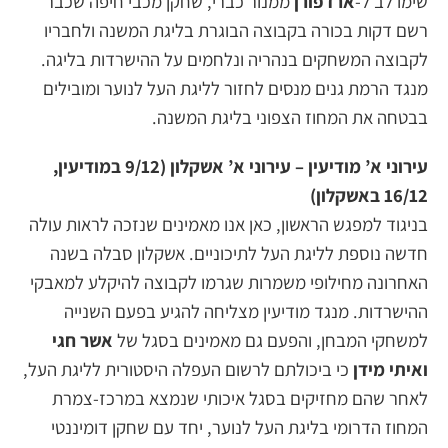
שימו לב ל-
ארז פורן
ממנור כברי, שחקן מכבי חיפה שכבר
רשם דקות בכורה בקבוצה הבוגרת בליגת המשנה ולחבריו
לקבוצה המשחקים בנהריה ונלחמים על ההישרדות בליגה.
מנגד הרמת גנים מנסים לחזור לליגת העל לנוער ומובילים
בבטחה את המחוז הצפוני בליגת המשנה.
עירוני א’ מודיעין – עירוני א’ אשקלון (9/12 במודיעין,
16/12 באשקלון)
בניגוד למפגש הראשון, כאן אנו מאמינים שנזכה לראות עולה
חדשה נוספת לליגת העל לתיכוניים. אשקלון סבלה בשנה
האחרונה מחילופי משמרות שגרמו לקבוצה להיקלע למאבקי
ההישרדות. מנגד מודיעין מצליחה להגיע בפעם השנייה
למשחקי המבחן, והפעם גם מאמינים בסגל של
אשר חגי
ואיתי מידן
כי ביכולתם לרשום העפלה היסטורית לליגת העל,
לאחר שהם מחזיקים בסגל איכותי שנמצא במרכז-צמרת
המחוז הדרומי בליגת העל לנוער, יחד עם שחקן דומיננטי