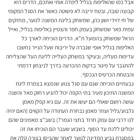
אבל כמו שהאליפות בגליל לימדה אותי ואתכם, הדרים היא
קבוצה טובה, ובטח יריבה לא פשוטה כאשר את הסגל המקומי
של חי דוידי ושון כהן, שמשחק בליגת המשנה לנוער, מחזקים
עמית פאר שמשחק בעמק חפר והצטיין באליפות בגליל, ואייל
הראל שמשחק בהפועל ת”א. הדרים הוכיחה לאורך כל
האליפות בגליל אופי שגברה על יריבות שעל הנייר נחשבו
עדיפות מעליה, ובעיקר במשחק העלייה לליגת העל שהצליחה
להתגבר על פיגור בדקות ההכרעה בדרך לניצחון דרמתי
והבטחת הכרטיס הנכסף.
גבעתיים הוכיחה שגם עם סגל צנוע שנמצא בצמרת ליגת
המשנה התיכון מעיר בתי הקפה יכול להגיע רחוק מאד והשנה
עושה רושם שאולי הם יעשו את זה. עם גיא קפלן מאמן
גלבוע/גליל ועוזר מאמן נבחרת העתודה על הקווים (האם יהיה
לנו דרבי עם עמק חרוד בחצי הגמר?) בשב”צ מאמינים שהם
יכולים ללכת עד הסוף. בשבוע שעבר הם הוכיחו את זה
במסגרת גביע המדינה לנוער לאחר שהביסו בצורה קלה את