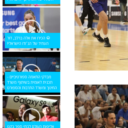
🥋 הכירו את אלה ברלב, דור
העתיד של הג׳ודו הישראלי!
מבדקי התאמה ספורטיביים -
תכנית לאומית בשיתוף משרד
החינוך ומשרד התרבות והספורט
אליפות העולם לבתי ספר בקט