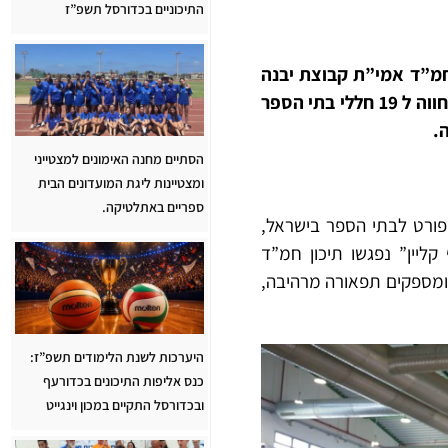
התיכוניים בכדורסל תשפ”ז
 ליגת החמ”ד בכדורסל לאחר ניצחון 57:71 על תיכון חמ”ד אמי”ת קבוצת יבנה
בגמר מרגש באולם רלף קליין ביבנה. המשחק נערך לעיני יותר מ 700 אוהדים, נפתח במחווה ל 19 חללי בתי הספר
הסתיים מחנה האימונים למצטייני
ומצטיינות ליגת המועדונים הבית
ספריים באתלטיקה.
פורט לבתי הספר בישראל,
יין” נפגשו תיכון חמ”ד
ים גודשים את היציעים ומספקים תפאורה מרהיבה,
היערכות לשנת הלימודים תשפ”ז:
כנס אליפות התיכונים בכדורעף
ובכדורסל התקיים במכון וינגייט