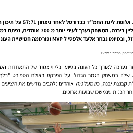
תיכון חמ”ד הימלפרב היא אלופת
בחר אלעד אלפסי ל MVP ופורסמה חמישיית העונה.
רט לבתי הספר בישראל
 נערכה לאורך כל העונה בסיוע ובליווי צמוד של התאחדות הס
שלה במשחק הגמר הגדול. על הפרקט באולם הספורט “רלף קל
הימלפרב ותיכון חמ”ד אמי”ת קבוצת יבנה, כשמעל 700 אוהדים נלהב
חר הכנות שנמשכו שבועות ארוכים.