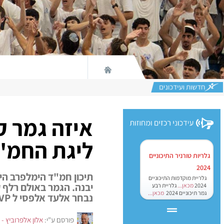
איזה גמר ק
ליגת החמ"ד עם ניצחון
גלריות טורניר התיכוניים
2024
גלריית מוקדמות התיכוניים
2024
מכאן...
גלריית רבע
גמר תיכוניים 2024
מכאן...
נבחר אלעד אלפסי ל MVP, ופורסמה חמישיית העונה.
פורסם ע"י:
אלון אלפרוביץ - 