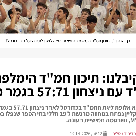
דף הבית
תיכון חמ”ד הימלפרב ירושלים היא אלופת ליגת החמ”ד בכדורסל!
הערוץ המקוון שלנו לימי המ
יבלנו: תיכון חמ"ד הימלפ
 57:71 בגמר מרגש ביבנה.
תיכון חמ"ד הימלפר
יבנה. הגמר באולם רלף קליין נפתח במחווה מרגשת ל
מדיה דיגיטלית
12 יוני, 2026 19:14