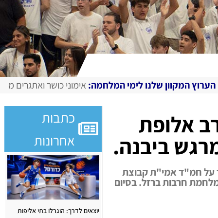
לחמה:
אימוני כושר ואתגרים מצולמים, מגזין דיגיטלי בחירום
IME
כתבות
רב אלופת
אחרונות
ב היא אלופת ליגת החמ"ד בכדורסל לאחר ניצחון 57:71 בגמר על חמ"ד אמי"ת קבוצת
 19 חללי בתי הספר שנפלו במלחמת חרבות ברזל. בסיום
יוצאים לדרך: הוגרלו בתי אליפות