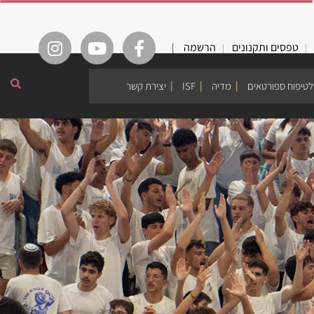
טפסים ותקנונים
הרשמה
|
לטיפוח ספורטאים
מדיה
ISF
יצירת קשר