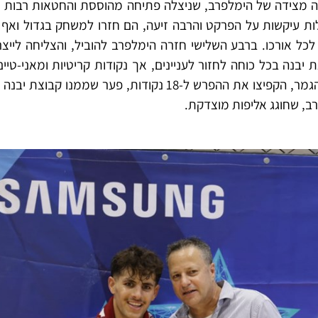
מצידה של הימלפרב, שניצלה פתיחה מהוססת והחטאות רבות של
לות עיקשות על הפרקט והרבה זיעה, הם חזרו למשחק בגדול ואף
יבנה בכל כוחה לחזור לעניינים, אך נקודות קריטיות ומאני-טי
שנבחר ל MVP של משחק הגמר, הקפיצו את ההפרש ל-18 נקודות, פע