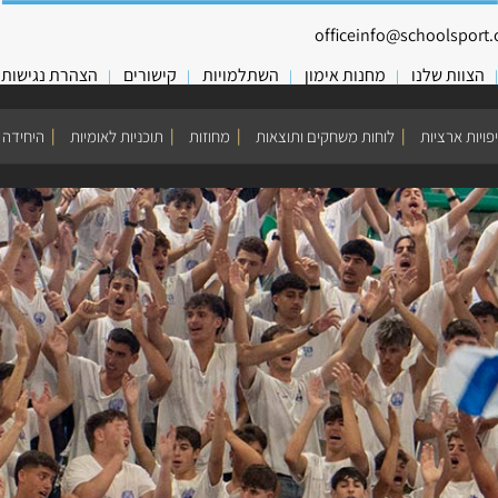
officeinfo@schoolsport.o
הצוות שלנו
מחנות אימון
השתלמויות
קישורים
הצהרת נגישות
פויות ארציות
לוחות משחקים ותוצאות
מחוזות
תוכניות לאומיות
היחידה 