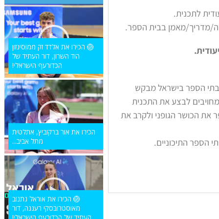
ודית לתכנית.
רה/מדריך/מאמן בבית הספר.
🏐 הכירו את אלדד זק ממוסינזון
עודית.
הוד השרון, דור העתיד של
הכדורעף הישראלי!
לבתי הספר בישראל מבקש
מחויבים לבצע את התכנית
 את הכושר הגופני ולקרב את
הכירו את אור ברקוביץ, אתלטית
י הספר התיכוניים.
מתל אביב...
🏐 הכירו את אוראל נתנוב
מאוסטרובסקי רעננה, דור
העתיד של הכדורעף הישראלי!