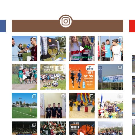
🏆🏃‍♀️🏃 🌞🌼האליפות הארצית במרוצי שדה!! עמק המעיינ
תפסנו אתכם רגע לפני המ
האליפו
🏆🏃‍♀️🏃 מחר!! האליפות הארצית במרוצי שדה! מאות משת
🏆🏃‍♀️🏃 היום!!האליפות הארצית במרוצ
🏆🏃‍♀️🏃 האליפות הארצי
🏆🏃‍♀
ואלופת מחוז ת"א בכדורגל ⚽🏆 היא... ליבוביץ נתניה!!.
🏓🏆 מחוז חיפה: ליגת המועדונים בטנ"ש,
🤸‍♂️⛹️‍♀️ "משחקים כמו פ
🏆🏃‍♀
🏆⚽️ ק
🏀🏆🌟 𝟯𝗿𝗱 𝑺𝒆𝒕 - 𝑴𝒐𝒎𝒆