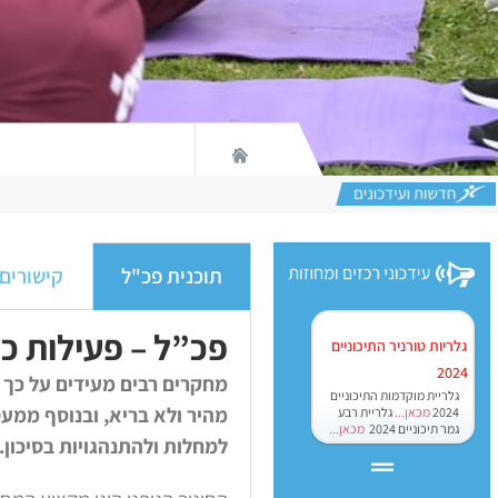
תוכנית פכ"ל
קישורים
פכ”ל – פעילות כו
גלריות טורניר התיכוניים
2024
מחקרים רבים מעידים על כך שא
גלריית מוקדמות התיכוניים
מהיר ולא בריא, ובנוסף ממעט
2024
מכאן...
גלריית רבע
גמר תיכוניים 2024
מכאן...
למחלות ולהתנהגויות בסיכון..