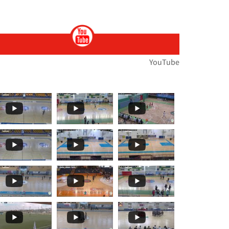
ות
ירוץ כדי לעזור לנו לנפץ כמה
ת הארצית במירוצי שדה... הטבע לבש חג וצבע ואי
🏆🏃‍♀️🏃𝙈𝙤𝙢𝙚𝙣𝙩𝙨... 🌞🌼האליפות הארצית במרוצי שדה בעמק
YouTube
תפ
י שדה!!מאות משתתפ
ת במרוצי שדה...רוצו על זה!! וג
️🏃 יצאנו לדרך אל האליפות הארצית במרוצי שדה!! מ
 ז'-ח' תלמידים🏓
עם": בחמישי האחרון, סנונית
️🏃 האליפות הארצית במרוצי שדה...! ברביעי הקרוב
בלו את תיכון קשת ראם (סליסברג)✨👏👏 אלופת מחוז
𝒕𝒔 𝑻𝒐 𝑹𝒆𝒎𝒆𝒎𝒃𝒆𝒓! קבלו עוד רגעים
🏀🏆🌟 𝟰𝘁𝗵 𝑺𝒆𝒕 - 𝑴𝒐𝒎𝒆𝒏𝒕𝒔 𝑻𝒐 𝑹𝒆𝒎𝒆𝒎𝒃𝒆𝒓! סט רביעי ואחרון
🏀🏆🌟 𝙏𝒉𝒆 𝙁𝒊𝒏𝒂𝒍𝒔 𝙀𝒗𝒆𝒏𝒕! 🌞🏀 שודר הבוקר בערוץ 13...עפר