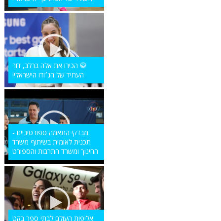
🥋 הכירו את אלה ברלב, דור
העתיד של הג׳ודו הישראלי!
מבדקי התאמה ספורטיביים -
תכנית לאומית בשיתוף משרד
החינוך ומשרד התרבות והספורט
אליפות העולם לבתי ספר בקט