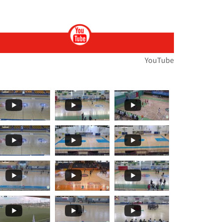
ות
ירוץ כדי לעזור לנו לנפץ כמה
ת הארצית במירוצי שדה... הטבע לבש חג וצבע ואי
🏆🏃‍♀️🏃𝙈𝙤𝙢𝙚𝙣𝙩𝙨... 🌞🌼האליפות הארצית במרוצי שדה בעמק
YouTube
תפ
י שדה!!מאות משתתפ
ת במרוצי שדה...רוצו על זה!! וג
️🏃 יצאנו לדרך אל האליפות הארצית במרוצי שדה!! מ
 ז'-ח' תלמידים🏓
עם": בחמישי האחרון, סנונית
️🏃 האליפות הארצית במרוצי שדה...! ברביעי הקרוב
בלו את תיכון קשת ראם (סליסברג)✨👏👏 אלופת מחוז
𝒕𝒔 𝑻𝒐 𝑹𝒆𝒎𝒆𝒎𝒃𝒆𝒓! קבלו עוד רגעים
🏀🏆🌟 𝟰𝘁𝗵 𝑺𝒆𝒕 - 𝑴𝒐𝒎𝒆𝒏𝒕𝒔 𝑻𝒐 𝑹𝒆𝒎𝒆𝒎𝒃𝒆𝒓! סט רביעי ואחרון
🏀🏆🌟 𝙏𝒉𝒆 𝙁𝒊𝒏𝒂𝒍𝒔 𝙀𝒗𝒆𝒏𝒕! 🌞🏀 שודר הבוקר בערוץ 13...עפר