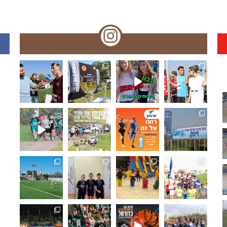
🏆🏃‍♀️🏃 🌞🌼האליפות הארצית במרוצי שדה!! עמק המעיינ
תפסנו אתכם רגע לפני המ
האליפו
🏆🏃‍♀️🏃 מחר!! האליפות הארצית במרוצי שדה! מאות משת
🏆🏃‍♀️🏃 היום!!האליפות הארצית במרוצ
🏆🏃‍♀️🏃 האליפות הארצי
🏆🏃‍♀
ואלופת מחוז ת"א בכדורגל ⚽🏆 היא... ליבוביץ נתניה!!.
🏓🏆 מחוז חיפה: ליגת המועדונים בטנ"ש,
🤸‍♂️⛹️‍♀️ "משחקים כמו פ
🏆🏃‍♀
🏆⚽️ ק
🏀🏆🌟 𝟯𝗿𝗱 𝑺𝒆𝒕 - 𝑴𝒐𝒎𝒆