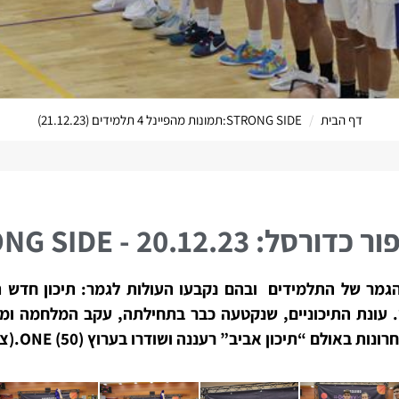
דף הבית
STRONG SIDE:תמונות מהפיינל 4 תלמידים (21.12.23)
הערוץ 
רסל: 20.12.23 - STRONG SIDE
גמר של התלמידים ובהם נקבעו העולות לגמר: תיכון חדש ת”
ס. עונת התיכוניים, שנקטעה כבר בתחילתה, עקב המלחמה ומ
“תיכון אביב” רעננה ושודרו בערוץ ONE (50).(צילום: ארז עוזיר)