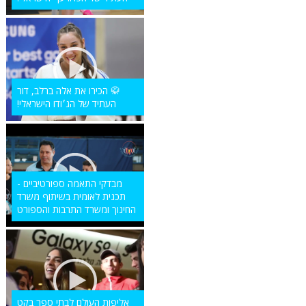
🥋 הכירו את אלה ברלב, דור
העתיד של הג׳ודו הישראלי!
מבדקי התאמה ספורטיביים -
תכנית לאומית בשיתוף משרד
החינוך ומשרד התרבות והספורט
אליפות העולם לבתי ספר בקט