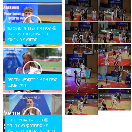
🏐 הכירו את אלדד זק ממוסינזון
הוד השרון, דור העתיד של
הכדורעף הישראלי!
הכירו את אור ברקוביץ, אתלטית
מתל אביב...
🏐 הכירו את אוראל נתנוב
מאוסטרובסקי רעננה, דור
העתיד של הכדורעף הישראלי!