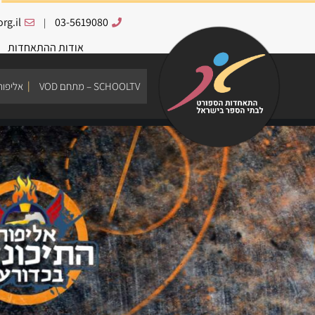
rg.il
03-5619080
|
אודות ההתאחדות
SCHOOLTV – מתחם VOD
אליפות ת