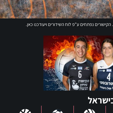
נפתחים ע”פ לוח השידורים ויעודכנו כאן.
ישראל