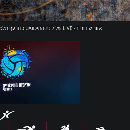
אזור שידורי ה- LIVE של ליגת התיכוניים כדורעף תלמידים ותלמידות – בכל מקום בכל שעה בצפייה חופשית וללא הגבלה. הקישורים