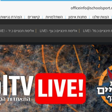
officeinfo@schoolsport.o
הצוות שלנו
מחנות אימון
השתלמויות
קישורים
הצהרת נגישות
יכוניים כ.סל -!LIVE
אליפות תיכוניים כ.עף -!LIVE
אליפות תכוניים כ.יד – !LIVE