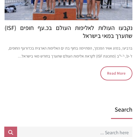
נקבעו העולות לאליפות העולם בכ.עף חופים (ISF)
שתערך במאי בישראל
ברביעי, במזג אוויר הפכפך, הסתיימה בחוף בת ים האליפות הארצית בכדורעף החופים,
ז’-ט’, י’-י”ב (מתכונת ISF) לקראת אליפות העולם שתערך בחודש מאי בישראל…
Read More
Search