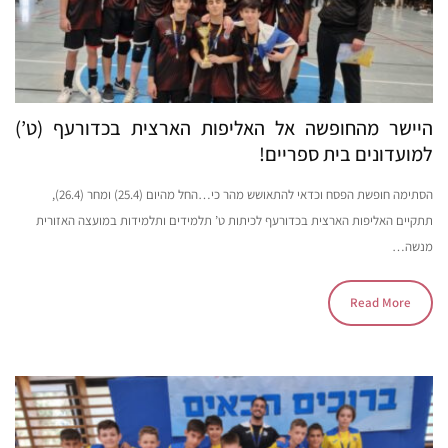
היישר מהחופשה אל האליפות הארצית בכדורעף (ט’)
למועדונים בית ספריים!
הסתימה חופשת הפסח וכדאי להתאושש מהר כי…החל מהיום (25.4) ומחר (26.4),
תתקיים האליפות הארצית בכדורעף לכיתות ט’ תלמידים ותלמידות במועצה האזורית
מנשה…
Read More