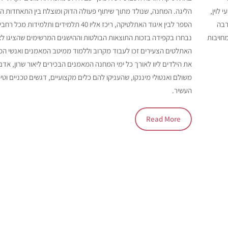
לוין,
הליגה. המחנה, שנולד מתוך שיתוף פעולה הדוק ומוצלח בין התאחדות ה
רבה
הספר לבין איגוד האתלטיקה, ריכז אליו 40 תלמידים ותלמיד
חויבות
נבחרו בקפידה בזכות התוצאות הבולטות וההישגים המרשימים שהציגו לא
האתלטים הצעירים זכו לעבוד מקרוב וללמוד ממיטב המאמנים ואנשי המ
את הילדים ליוו לאורך כל ימי המחנה המאמנים הבכירים ליאור שרון, אדם 
משולם ואנטולי מיננקו, שהעניקו להם כלים מקצועיים, דגשים טכניים וטיפ
העשיר.
Read More