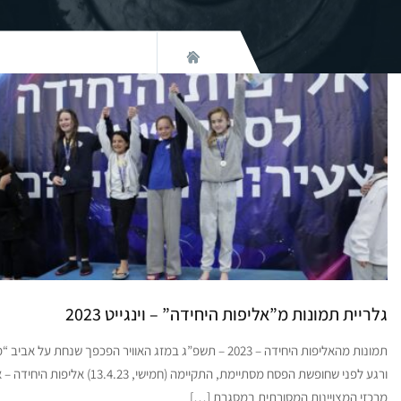
גלריית תמונות מ”אליפות היחידה” – וינגייט 2023
תמונות מהאליפות היחידה – 2023 – תשפ”ג במזג האוויר הפכפך שנחת על אבי
ורגע לפני שחופשת הפסח מסתיימת, התקיימה (חמישי, 13.4.23) אל
מרכזי המצויינות המסורתית במסגרת […]