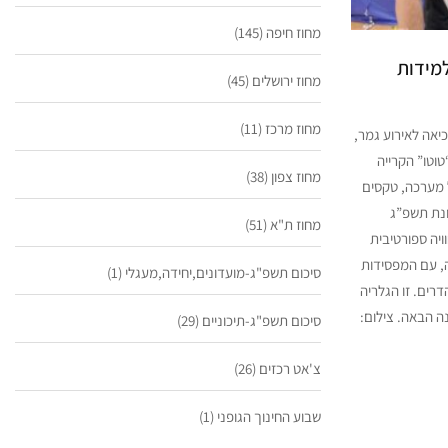
מחוז חיפה
(145)
למידות
מחוז ירושלים
(45)
מחוז מרכז
(11)
יאה לאירוע גמר,
וטו” הקרייה
מחוז צפון
(38)
 מערכה, טקסים
ונת תשפ”ג
מחוז ת"א
(51)
יה ספורטיבית
ה, עם המפסידות
סיכום תשפ"ג-מועדונים,יחידה,מעגלי
(1)
רים. זו הגלריה
ה הבאה. צילום:
סיכום תשפ"ג-תיכוניים
(29)
צ'אט רכזים
(26)
שבוע החינוך הגופני
(1)