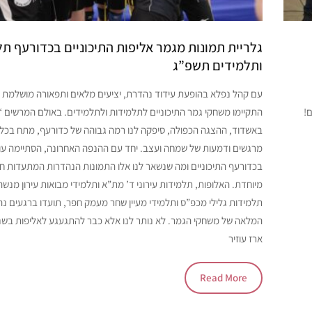
גלריית תמונות מגמר אליפות התיכוניים בכדורעף ת
ותלמידים תשפ”ג
עם קהל נפלא בהופעת עידוד נהדרת, יציעים מלאים ותפאורה מושלמת כ
!
התקיימו משחקי גמר התיכוניים לתלמידות ולתלמידים. באולם המרשים “ט
באשדוד, ההצגה הכפולה, סיפקה לנו רמה גבוהה של כדורעף, מתח בכל
מרגשים ודמעות של שמחה ועצב. יחד עם ההנפה האחרונה, הסתיימה ע
בכדורעף התיכוניים ומה שנשאר לנו אלו התמונות הנהדרות המתעדות חוו
מיוחדת. האלופות, תלמידות עירוני ד’ מת”א ותלמידי מבואות עירון מנש
תלמידות גלילי מכפ”ס ותלמידי מעיין שחר מעמק חפר, תועדו ברגעים נהד
המלאה של משחקי הגמר. לא נותר לנו אלא כבר להתגעגע לאליפות בשנ
ארז עוזיר
Read More